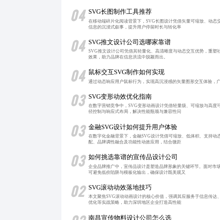
04
SVG长图制作工具推荐
在移动端碎片化阅读背景下，SVG长图设计凭借矢量可缩放、动态
信息的沉浸式叙事，提升用户停留时长与转化率
04
SVG推文设计公司选哪家靠谱
SVG推文设计公司凭借其轻量化、高清晰度与动态交互优势，重塑
效果，助力品牌在信息洪流中脱颖而出。
04
鼠标交互SVG制作如何实现
通过动态响应用户鼠标行为，实现高沉浸感的矢量图形交互体验，广
03
SVG变形动效优化指南
在数字营销竞争中，SVG变形动画设计凭借轻量级、可缩放与高度
径控制与响应式布局，解决性能瓶颈与兼容性问
03
金融SVG设计如何提升用户体验
在数字化金融背景下，金融SVG设计凭借可缩放、低体积、支持动
配、品牌调性融合及功能性动效应用，结合微距
03
如何挑选靠谱的宣传品设计公司
企业品牌推广中，宣传品设计是塑造品牌形象的关键环节。面对市
可避免低价陷阱与模板化输出，确保设计既美观又
02
SVG滚动动效落地技巧
本文聚焦SVG滚动动画设计的核心价值，强调其应服务于信息传达
优化等实战策略，助力深圳地区企业打造高性能
南昌宣传物料设计公司怎么选