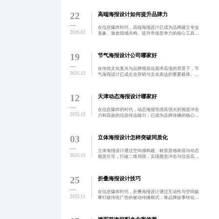
保障，通过小样测试验证能力，优先选择具备品牌策
略参与度和持续创
22
高端海报设计如何提升品牌力
在信息爆炸时代，高端海报设计已成为品牌建立专业
2026.02
形象、激发情感共鸣、提升市场竞争力的核心工具。
通过统一的视觉语言与精准的信息传达，实现品牌形
象立体化构建与用户深度连接。注重策略性表达，平
衡美学与功能，助
19
节气海报设计公司哪家好
在传统文化复兴与品牌视觉化需求高涨的背景下，节
2025.12
气海报设计已成企业营销与文化表达的重要载体。天
津本地专业团队深谙二十四节气文化脉络，擅长将传
统意象与现代审美融合，提供原创、定制化、全版权
授权的节气海报设
12
天津动态海报设计哪家好
在信息爆炸的时代，动态海报凭借其强大的视觉冲击
2025.12
力和高效的信息传达能力，已成为品牌传播的核心工
具。蓝橙广告专注为天津及周边企业提供透明收费、
高效交付的动态海报设计服务，通过标准化流程与本
地化团队，助力品
03
立体海报设计怎样突破同质化
立体海报设计通过空间感构建、材质质感表现与动态
2025.12
视觉引导，打破二维局限，实现视觉冲击与信息高效
传达的融合。在信息过载时代，其以沉浸式体验提升
品牌记忆度与用户参与感，结合AR互动与模块化设计
创新，正向智能
25
折叠海报设计技巧
在信息爆炸时代，折叠海报设计通过互动性与空间叙
2025.11
事打破传统广告的被动传播模式，将品牌故事转化为
可探索的沉浸式体验。其核心价值在于以结构化展开
路径引导用户主动参与，提升记忆留存与情感连接。
通过用户旅程导向