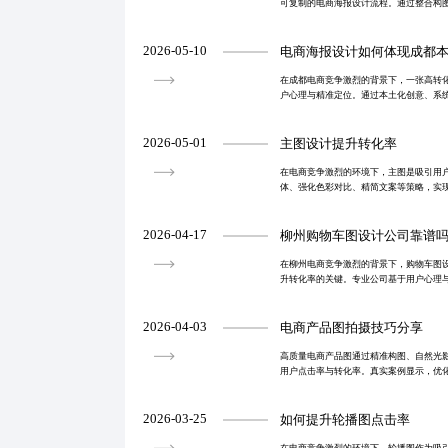
可复制的电商海报设计流程。通过整合构
级，结合模块化设计与设计系统，实现高
著提升点击率与
2026-05-10
电商海报设计如何体现成都
在成都电商竞争激烈的背景下，一张高转
户心理与精准定位。通过本土化创意、系
现从视觉美感到销售转化的闭环。强调3
息过载，打造兼
2026-05-01
主图设计提升转化率
在电商竞争激烈的环境下，主图是吸引用
体、强化色彩对比、精简文案等策略，实
成为主流趋势，助力提升点击率与转化率。
踪持续优化，构
2026-04-17
柳州购物车图设计公司靠谱
在柳州电商竞争激烈的背景下，购物车图
升转化率的关键。专业公司基于用户心理
转化的视觉方案，助力店铺加购率提升30
2026-04-03
电商产品图拍摄技巧分享
高质量电商产品图通过精准构图、自然光
用户点击率与转化率。真实案例显示，优化
留时长增加62%。专业拍摄与后期处理是
品牌在激烈
2026-03-25
如何提升轮播图点击率