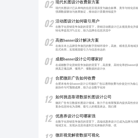
02
现代长图设计收费新方案
现代长图设计已从单纯的信息呈现演变为融合叙事、美学与转化目
强调数据驱动与效果验证，推动设计质量持续提升
02
活动图设计如何吸引用户
在数字化营销竞争加剧的背景下，营销活动图设计已从视觉美化升级
转化率提高20%左右，助力品牌在信息洪流中
02
高效banner设计解决方案
在南京本土品牌竞争激烈的数字营销环境中，高效、精准且具地域文
应式布局，实现视觉吸引力与信息传达的
01
成都banner设计公司哪家好
在成都数字化营销竞争加剧的背景下，高质量、高转化率的bann
择真正懂品牌、懂用户、懂数据的设计伙
01
合肥微距广告如何收费
合肥本地专业banner设计公司微距广告以透明收费与价值交付
效协作与可预期成果，助力企业数字化转
12
如何挑选靠谱数据长图设计公司
微距广告专注数据长图设计领域，致力于在有限预算内提供高性价
复杂信息转化为清晰、吸引人的视觉表达。我们擅
12
优惠券设计公司哪家强
在数字化营销竞争激烈的背景下，高端优惠券设计已成为品牌与消
地域文化，实现从信息传递到文化体验的升级。优
12
微距视觉解密数据可视化