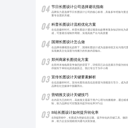
04
节日长图设计公司选择避坑指南
品牌实力是选择节日长图设计公司的核心标准，具备多年经验与复
量专业度的关键。
04
科普长图设计流程优化方案
在信息爆炸时代，科普长图设计通过视觉化叙事将复杂知识转化为
成，可显著压缩制作周期，实现高效产出与高质量
04
国潮长图设计怎么做
在品牌传播视觉化趋势下，国潮长图设计成为连接传统文化与现代
实现兼具文化深度与传播力的长效内容输出。
03
郑州商家长图优化方案
在郑州本地电商竞争激烈的背景下，详情页已从信息展示升级为转
停留到下单转化的高效跃迁。我们专注于为中小商
03
宣传长图设计关键要素解析
在信息爆炸时代，宣传长图凭借高信息密度与强视觉引导力，成为
品牌在社交媒体中脱颖而出。
03
营销推文设计关键技巧
在内容为王的时代，高效推文需基于用户心理与传播规律，通过精准
制，助力品牌在可控预算内提升转化率30%以
03
B站长图设计如何提升转化率
在B端营销中，长图成为突破信息过载、提升转化的关键工具。微
体，助力企业实现精准沟通与决策加速。