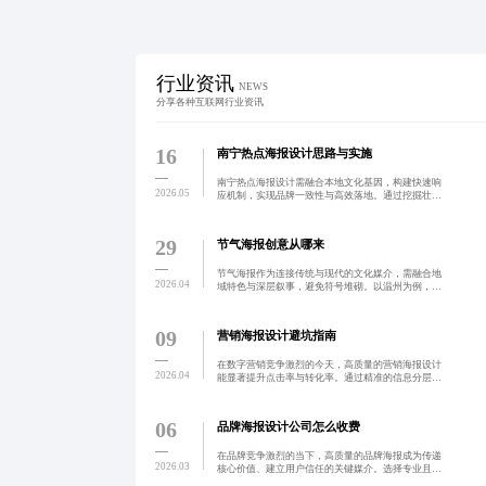
行业资讯
NEWS
分享各种互联网行业资讯
16
南宁热点海报设计思路与实施
南宁热点海报设计需融合本地文化基因，构建快速响
2026.05
应机制，实现品牌一致性与高效落地。通过挖掘壮族
风情、邕江夜景等地域元素，结合节庆节点预判热
点，打造有温度、高转化的视觉内容。实战案例显
示，48小时完成高质
29
节气海报创意从哪来
节气海报作为连接传统与现代的文化媒介，需融合地
2026.04
域特色与深层叙事，避免符号堆砌。以温州为例，通
过瓯绣、青瓷、民俗等元素构建具有辨识度的视觉体
系，提升文化深度与传播价值。优秀设计应具备可读
性、故事性与情感
09
营销海报设计避坑指南
在数字营销竞争激烈的今天，高质量的营销海报设计
2026.04
能显著提升点击率与转化率。通过精准的信息分层、
视觉动线引导及数据驱动优化，助力品牌实现从“入
眼”到“入心”的转化闭环。长期来看，统一且专业的视
觉体系还能增
06
品牌海报设计公司怎么收费
在品牌竞争激烈的当下，高质量的品牌海报成为传递
2026.03
核心价值、建立用户信任的关键媒介。选择专业且高
性价比的设计公司需关注案例实效、沟通效率与版权