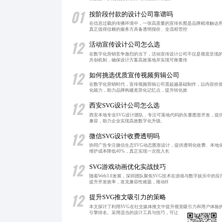
01
按阶段付款的设计公司靠谱吗
在信息过载的传播环境中，一张高质量的宣传长图是品牌精准触达
真正值得信赖的服务方具备透明报价、全流程管控
12
活动宣传设计公司怎么选
在数字化营销竞争激烈的当下，活动宣传设计公司不仅是视觉呈现
共创机制，确保设计方案高效落地并实现可衡量传
12
如何挑选优质宣传视频剪辑公司
在数字化营销时代，宣传视频剪辑公司需超越基础制作，以内容价
化能力，助力品牌构建差异化记忆点，提升转化效
12
西安SVG设计公司怎么选
西安本地专业SVG设计团队，专注可落地代码的矢量图形开发，提
兼容，助力企业实现高效数字化升级。
12
微信SVG设计收费透明吗
协同广告专注微信生态SVG动态图形设计，提供透明化收费、本地
维护成本降低40%，真正实现一次投入长
12
SVG游戏动画优化实战技巧
随着Web3.0发展，深圳团队聚焦SVG技术在游戏与数字娱乐中
提升开发效率，攻克兼容性难题，推动H
12
提升SVG推文吸引力的策略
本文探讨了利用SVG在社交媒体推文中提升视觉吸引力和用户体验
引擎排名。采用适当的设计工具与技巧，可让