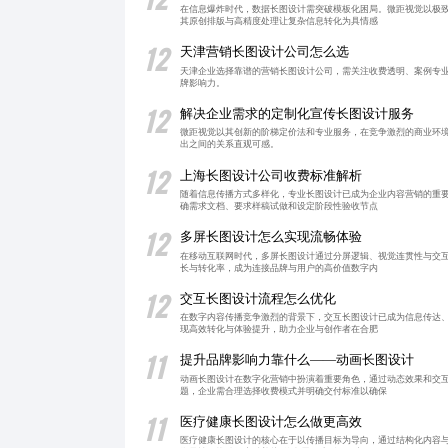
在信息爆炸时代，数据长图设计需突破模板化困局。微距视觉以极
其原创排版与高精度处理让复杂信息转化为具情感
12
天津营销长图设计公司怎么选
天津企业选择靠谱的营销长图设计公司，需关注收费透明、案例专
牌影响力。
12
解决企业需求的定制化宣传长图设计服务
微距视觉以其创新的阶梯定价法和专业服务，在竞争激烈的商业环
出之间的关系直观可感。
12
上海长图设计公司收费标准解析
随着信息传播方式多样化，专业长图设计已成为企业内容营销的重
确需求文档、要求样稿试做和设定阶段性验收节点
12
多屏长图设计怎么实现流畅体验
在移动互联网时代，多屏长图设计通过分屏逻辑、视觉连贯性与交
长与转化率，成为连接品牌与用户的高价值数字内
12
交互长图设计流程怎么优化
在数字内容传播竞争激烈的背景下，交互长图设计已成为信息传达
现高效转化与体验提升，助力企业与创作者在合肥
11
提升品牌影响力靠什么——动画长图设计
动画长图设计在数字化营销中扮演着重要角色，通过动态效果和交
题，企业需合理选择收费模式并明确交付标准以确保
11
医疗健康长图设计怎么做更高效
医疗健康长图设计的核心在于以传播目标为导向，通过结构化内容