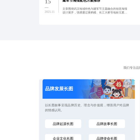
15
建军节海报配色方案推荐
文章围绕武汉地域特色与建军节主题融合的创意海报
2025.11
设计展开，强调通过黄鹤楼、长江大桥等地标元素及
蓝橙配色方案，实现视觉冲击与情感共鸣的双重效
果，助力品牌传递社会责任感与爱国情怀。
我们专注品
品牌发展长图
以长图叙事呈现品牌历史、理念与价值观，增强用户对品牌
的情感认同。
品牌起源长图
品牌故事长图
企业文化长图
品牌使命长图