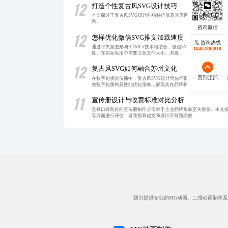
12
打造个性复古风SVG设计技巧
本文探讨了复古风SVG设计的独特价值及其应用前景。通过结合怀
路。
12
怎样优化微信SVG推文加载速度
咨询热线
通过将矢量图形与HTML5技术相结合，微信SVG推文设计提供
18402890810
性。在实际应用中需要注意文件大小、浏览
12
复古风SVG如何融合苏州文化
回到顶部
在数字化视觉传播中，复古风SVG设计凭借怀旧美学与高效兼容性
的数字化重构及性能优化策略，展现其在品牌标
11
宣传册设计与收费标准对比分析
选择口碑良好的宣传册制作公司对于企业品牌形象至关重要。本文
等方面进行评估，避免预算超支和设计不符预期的
我们提供专业的MG动画、二维动画制作