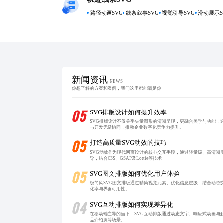
路径动画SVG
线条叙事SVG
视觉引导SVG
滑动展示S
新闻资讯
NEWS
你想了解的方案和案例，我们这里都能满足你
05
SVG排版设计如何提升效率
SVG排版设计不仅关乎矢量图形的清晰呈现，更融合美学与功能，
与开发无缝协同，推动企业数字化竞争力提升。
05
打造高质量SVG动效的技巧
SVG动效作为现代网页设计的核心交互手段，通过轻量级、高清晰
导，结合CSS、GSAP及Lottie等技术
05
SVG图文排版如何优化用户体验
极简风SVG图文排版通过精简视觉元素、优化信息层级，结合动态
化率与界面可用性。
04
SVG互动排版如何实现差异化
在移动端主导的当下，SVG互动排版通过动态文字、响应式动画与
品介绍页等场景。