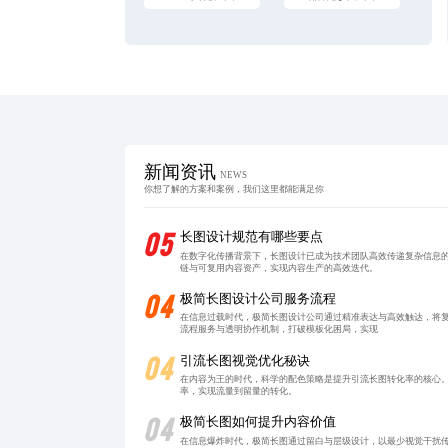
新闻资讯
NEWS
你想了解的方案和案例，我们这里都能满足你
05
长图设计规范有哪些要点
在数字化传播背景下，长图设计已成为技术团队高效传递复杂信息
链与可复用内容资产，实现内容生产的高效迭代。
04
极简长图设计公司服务流程
在信息过载时代，极简长图设计公司通过精准表达与高效触达，将
流程服务与透明协作机制，打破模板化困局，实现
04
引流长图视觉优化秘诀
在内容为王的时代，科学的配色策略是提升引流长图转化率的核心
率，实现流量到留量的转化。
04
极简长图如何提升内容价值
在信息爆炸时代，极简长图通过留白与层级设计，以最少视觉干扰