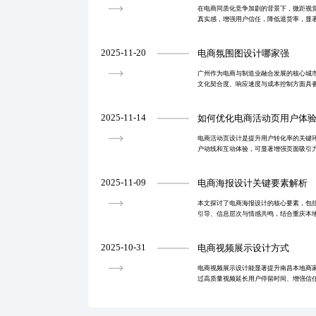
在电商同质化竞争加剧的背景下，微距视
真实感，增强用户信任，降低退货率，显
仅是技术手段，更是一套系统化的设计方
新标准。
2025-11-20
电商氛围图设计哪家强
广州作为电商与制造业融合发展的核心城
文化契合度、响应速度与成本控制方面具
商品点击率30%以上，结合本地审美与平
化率增长和视
2025-11-14
如何优化电商活动页用户体
电商活动页设计是提升用户转化率的关键
户动线和互动体验，可显著增强页面吸引
数据驱动策略，助力品牌实现高效转化。
2025-11-09
电商海报设计关键要素解析
本文探讨了电商海报设计的核心要素，包
引导、信息层次与情感共鸣，结合重庆本
提升点击率和转化率，助力商家在竞争中
2025-10-31
电商视频展示设计方式
电商视频展示设计能显著提升南昌本地商
过高质量视频延长用户停留时间、增强信
使用场景演示优化内容。