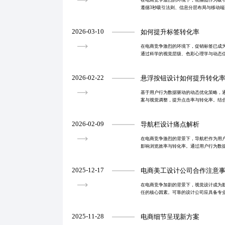
在电商竞争激烈的环境下，轮播图作为吸
遵循3秒吸引法则、信息分层布局与移动端
数据追踪实现持续迭代。通过精准传递核
化内容推送，
2026-03-10
如何提升标签转化率
在电商竞争激烈的环境下，促销标签已成
通过科学的视觉层级、色彩心理学与动态
的高效传达。针对标签同质化、信息过载
系，强调少即是多
2026-02-22
悬浮按钮设计如何提升转化
基于用户行为数据驱动的动态优化策略，
案与视觉调整，提升点击率与转化率。结合
规范，实现精准引导。实际案例显示转化率提
27%。
2026-02-09
导航栏设计痛点解析
在电商竞争激烈的背景下，导航栏作为用
影响浏览效率与转化率。通过用户行为数
A/B测试验证，实现导航路径效率与视觉
业打造智能、
2025-12-17
电商美工设计公司合作注意
在电商竞争加剧的背景下，视觉设计成为
任的核心因素。可靠的设计公司应具备专
及完善售后，蓝橙视觉通过标准化流程与
牌形象升级与销
2025-11-28
电商细节呈现新方案