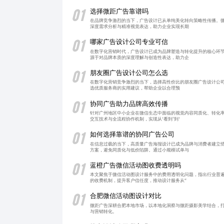
01
选择微距广告靠谱吗
在品牌竞争激烈的当下，广告设计已从单纯美化转向策略性传播。
深度需求分析与精准视觉表达，助力企业实现长期
01
哪家广告设计公司专业可信
在数字化营销时代，广告设计已成为品牌塑造与转化提升的核心环
源于对品牌本质的深度理解与创造性表达，助力企
01
朋友圈广告设计公司怎么选
在数字化营销竞争激烈的当下，选择高性价比的朋友圈广告设计公司
选优质服务商的实用建议，帮助企业以合理预
01
协同广告助力品牌高效传播
针对广州地区中小企业在微信生态中面临的视觉内容同质化、转化
交互技术与全流程协作机制，实现从‘看到’到‘
01
如何选择靠谱的协同广告公司
在信息过载的当下，高质量广告海报设计已成为品牌与消费者建立
方案，避免同质化与低价陷阱。通过小规模试单与
01
蓝橙广告微信活动图收费透明吗
本文聚焦于微信活动图设计服务中的费用透明化问题，指出行业普
的收费机制，提升客户信任度，推动设计服务从“
01
合肥微信活动图设计对比
微距广告深耕合肥本地市场，以本地化洞察与微距摄影美学结合，
与营销转化。