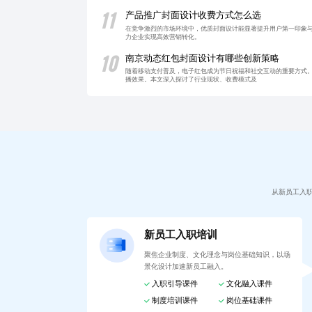
11
产品推广封面设计收费方式怎么选
在竞争激烈的市场环境中，优质封面设计能显著提升用户第一印象与
力企业实现高效营销转化。
10
南京动态红包封面设计有哪些创新策略
随着移动支付普及，电子红包成为节日祝福和社交互动的重要方式
播效果。本文深入探讨了行业现状、收费模式及
从新员工入
新员工入职培训
聚焦企业制度、文化理念与岗位基础知识，以场
景化设计加速新员工融入。
入职引导课件
文化融入课件
制度培训课件
岗位基础课件