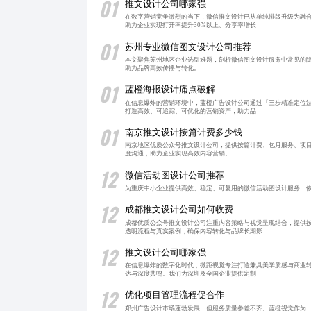
01
推文设计公司哪家强
在数字营销竞争激烈的当下，微信推文设计已从单纯排版升级为融
助力企业实现打开率提升30%以上、分享率增长
01
苏州专业微信图文设计公司推荐
本文聚焦苏州地区企业选型难题，剖析微信图文设计服务中常见的
助力品牌高效传播与转化。
01
蓝橙海报设计痛点破解
在信息爆炸的营销环境中，蓝橙广告设计公司通过「三步精准定位法
打造高效、可追踪、可优化的营销资产，助力品
01
南京推文设计按篇计费多少钱
南京地区优质公众号推文设计公司，提供按篇计费、包月服务、项
度沟通，助力企业实现高效内容营销。
12
微信活动图设计公司推荐
为重庆中小企业提供高效、稳定、可复用的微信活动图设计服务，
12
成都推文设计公司如何收费
成都优质公众号推文设计公司注重内容策略与视觉呈现结合，提供
透明流程与真实案例，确保内容转化与品牌长期影
12
推文设计公司哪家强
在信息爆炸的数字化时代，微距视觉专注打造兼具美学质感与商业转
达与深度共鸣。我们为深圳及全国企业提供定制
12
优化项目管理流程促合作
郑州广告设计市场蓬勃发展，但服务质量参差不齐。蓝橙视觉作为