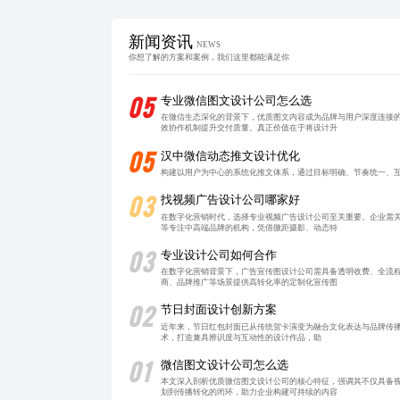
新闻资讯
NEWS
你想了解的方案和案例，我们这里都能满足你
05
专业微信图文设计公司怎么选
在微信生态深化的背景下，优质图文内容成为品牌与用户深度连接
效协作机制提升交付质量。真正价值在于将设计升
05
汉中微信动态推文设计优化
构建以用户为中心的系统化推文体系，通过目标明确、节奏统一、
03
找视频广告设计公司哪家好
在数字化营销时代，选择专业视频广告设计公司至关重要。企业需
等专注中高端品牌的机构，凭借微距摄影、动态特
03
专业设计公司如何合作
在数字化营销背景下，广告宣传图设计公司需具备透明收费、全流
商、品牌推广等场景提供高转化率的定制化宣传图
02
节日封面设计创新方案
近年来，节日红包封面已从传统贺卡演变为融合文化表达与品牌传播
术，打造兼具辨识度与互动性的设计作品，助
01
微信图文设计公司怎么选
本文深入剖析优质微信图文设计公司的核心特征，强调其不仅具备
划到传播转化的闭环，助力企业构建可持续的内容