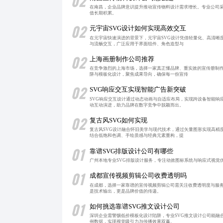
02
在南昌，企业品牌意识提升推动宣传物料设计需求增长。专业公司
值长期积累。
02
元宇宙SVG设计如何实现高效交互
在元宇宙快速演进的背景下，元宇宙SVG设计凭借轻量化、高清晰
与流畅交互，广泛应用于界面组件、角色造型与
02
上海画册制作公司推荐
在竞争激烈的上海市场，选择一家真正懂品牌、重实效的宣传册制
阱与模板化设计，聚焦成果导向，确保每一份宣传
02
SVG响应交互实现智能广告新突破
SVG响应交互设计通过动态动画与自适应布局，实现跨设备智能响
动互动演进，助力品牌在数字竞争中脱颖而出。
02
复古风SVG如何实现
复古风SVG设计融合怀旧美学与现代技术，通过矢量图形实现高精
结合低饱和色调、手绘质感与经典元素重构，提
01
靠谱SVG排版设计公司有哪些
广州本地专业SVG排版设计服务，专注动效图标系统与响应式视觉
01
成都宣传视频剪辑公司收费透明吗
在成都，选择一家靠谱的宣传视频剪辑公司需关注收费透明度与服
是技术输出，更是品牌价值的传递。
01
如何挑选靠谱SVG推文设计公司
深圳企业需警惕低价模板化设计陷阱，专业SVG推文设计公司能融
例数据，实现视觉吸引力与传播效果双赢。