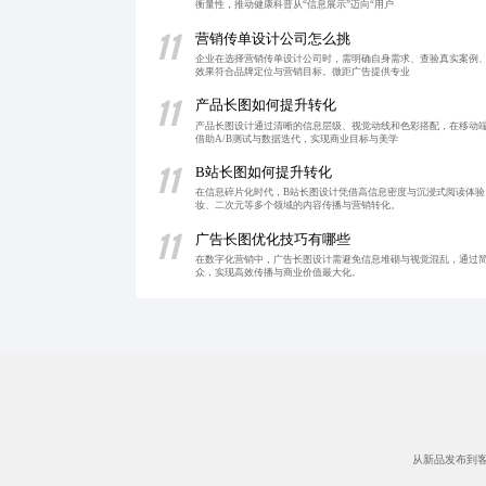
衡量性，推动健康科普从“信息展示”迈向“用户
11
营销传单设计公司怎么挑
企业在选择营销传单设计公司时，需明确自身需求、查验真实案例
效果符合品牌定位与营销目标。微距广告提供专业
11
产品长图如何提升转化
产品长图设计通过清晰的信息层级、视觉动线和色彩搭配，在移动
借助A/B测试与数据迭代，实现商业目标与美学
11
B站长图如何提升转化
在信息碎片化时代，B站长图设计凭借高信息密度与沉浸式阅读体
妆、二次元等多个领域的内容传播与营销转化。
11
广告长图优化技巧有哪些
在数字化营销中，广告长图设计需避免信息堆砌与视觉混乱，通过
众，实现高效传播与商业价值最大化。
从新品发布到