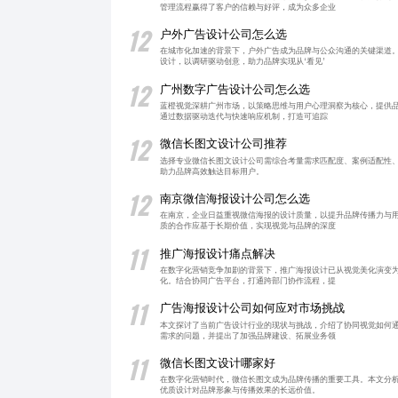
管理流程赢得了客户的信赖与好评，成为众多企业
12
户外广告设计公司怎么选
在城市化加速的背景下，户外广告成为品牌与公众沟通的关键渠道
设计，以调研驱动创意，助力品牌实现从‘看见’
12
广州数字广告设计公司怎么选
蓝橙视觉深耕广州市场，以策略思维与用户心理洞察为核心，提供品
通过数据驱动迭代与快速响应机制，打造可追踪
12
微信长图文设计公司推荐
选择专业微信长图文设计公司需综合考量需求匹配度、案例适配性
助力品牌高效触达目标用户。
12
南京微信海报设计公司怎么选
在南京，企业日益重视微信海报的设计质量，以提升品牌传播力与
质的合作应基于长期价值，实现视觉与品牌的深度
11
推广海报设计痛点解决
在数字化营销竞争加剧的背景下，推广海报设计已从视觉美化演变
化。结合协同广告平台，打通跨部门协作流程，提
11
广告海报设计公司如何应对市场挑战
本文探讨了当前广告设计行业的现状与挑战，介绍了协同视觉如何
需求的问题，并提出了加强品牌建设、拓展业务领
11
微信长图文设计哪家好
在数字化营销时代，微信长图文成为品牌传播的重要工具。本文分
优质设计对品牌形象与传播效果的长远价值。