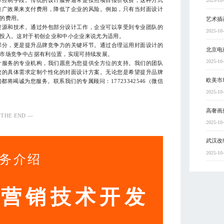
本控制手段。传统的设计服务通常是按照项目报价收费，这种方式
2025-10
推广效果来支付费用，降低了企业的风险。例如，只有当封面设计
的费用。
艺术插
资源和技术。通过外包部分设计工作，企业可以享受到专业团队的
2025-10
投入。这对于初创企业和中小企业来说尤为适用。
部分，更是提升品牌竞争力的关键环节。通过合理运用封面设计的
北京电
市场竞争中占据有利位置，实现可持续发展。
2025-10
计服务的专业机构，我们愿意为您提供全方位的支持。我们的团队
您的具体需求定制个性化的封面设计方案。无论您是希望提升品牌
欧美市
将竭诚为您服务。联系我们的专属顾问：17723342546（微信
2025-10
高奢画
 THE END —
2025-10
武汉改
2025-10
务介绍
动营销技术开发