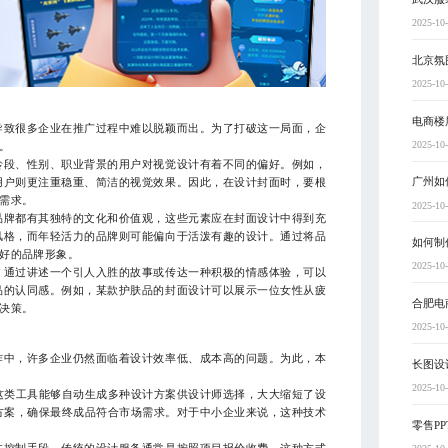
2025-10
北京氛
2025-10
电商楼
导致很多企业在推广过程中难以脱颖而出。为了打破这一局面，企
2025-10
。
龄段、性别、职业背景的用户对视觉设计有着不同的偏好。例如，
广州如
用户则更注重稳重、简洁的视觉效果。因此，在设计封面时，要根
需求。
2025-10
品牌都有其独特的文化和价值观，这些元素应在封面设计中得到充
风格，而年轻活力的品牌则可能偏向于活泼有趣的设计。通过将品
如何制
好的品牌形象。
2025-10
。通过讲述一个引人入胜的故事或传达一种积极的情感体验，可以
品的认同感。例如，某款护肤品的封面设计可以展示一位女性从疲
合肥电
决策。
2025-10
作中，许多企业仍然面临着设计效率低、成本高的问题。为此，本
长图设
2025-10
这类工具能够自动生成多种设计方案供设计师选择，大大缩短了设
方案，确保最终成品符合市场需求。对于中小企业来说，这种技术
零售P