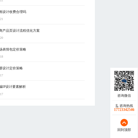
-22
画设计收费合理吗
-21
商产品页设计流程优化方案
-20
场表情包定价策略
-18
册设计定价策略
-17
编IP设计要素解析
-17
咨询热线
17723342546
回到顶部