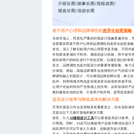
基于用户心理和品牌调性的
差异化创意策略
当前市场上，同质化严重的封面设计现象普遍存在，
业需要采用基于用户心理和品牌调性的差异化创意策略
首先，深入了解目标用户的心理需求是关键。不同年
年轻群体更倾向于时尚、潮流的设计风格，而中老年
据目标用户的特征进行个性化定制，以满足他们的审美
其次，品牌调性也是封面设计的重要考量因素。每个
分体现。例如，高端品牌通常会选择简约大气的设计
牌调性融入封面设计，可以增强品牌的辨识度，树立良
此外，利用情感共鸣也是实现差异化创意的有效手段
让用户在短时间内产生情感上的共鸣，从而加深对产
惫到焕发自信的过程，引发用户的共鸣，进而促进购买
提高设计效率与降低成本的解决方案
尽管封面设计对企业营销具有重要意义，但在实际操
文提出以下几项可落地的解决方案。
首先，引入
AI辅助设计工具
可以显著提高设计效率。
计周期。同时，AI还可以根据用户反馈不断优化设计
的应用不仅可以节省人力成本，还能提升设计质量。