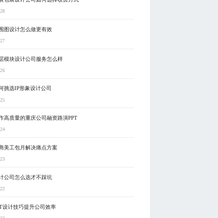
-28
围图设计怎么做更有效
-27
层模块设计公司服务怎么样
-26
何挑选IP形象设计公司
-25
作高质量的重庆公司融资路演PPT
-24
商美工包月解决痛点方案
-23
计公司怎么选才不踩坑
-22
PT设计技巧提升公司效率