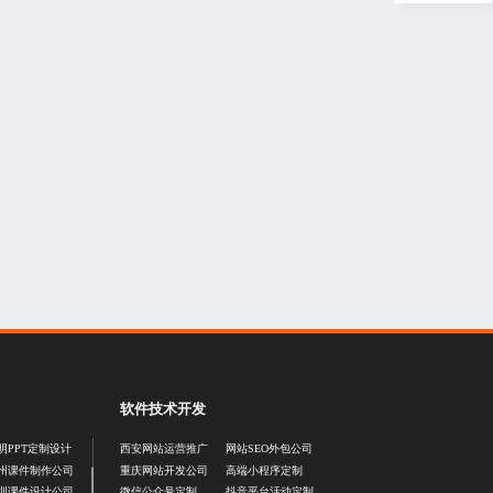
软件技术开发
明PPT定制设计
西安网站运营推广
网站SEO外包公司
州课件制作公司
重庆网站开发公司
高端小程序定制
圳课件设计公司
微信公众号定制
抖音平台活动定制