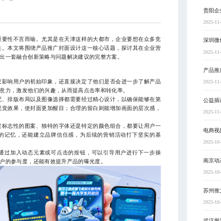
贵阳企
2025-11
重要性不言而喻。尤其是在天津这样的大都市，企业要想在众多竞
深圳微
性。本文将围绕产品推广封面设计这一核心话题，探讨其在企业营
2025-11
出一套融合创新策略与问题解决建议的完整方案。
产品推
仅影响用户的初始印象，还直接决定了他们是否会进一步了解产品
2025-11
意力，激发他们的兴趣，从而提高点击率和转化率。
配、排版布局以及图像选择都需要经过精心设计，以确保能够在第
公益插
视觉效果，使封面更加醒目；合理的留白则能增加画面的层次感，
2025-11
过标志性的图案、独特的字体还是特定的颜色组合，都要让用户一
电商视
的记忆，还能建立品牌信任感，为后续的营销活动打下坚实的基
2025-10
通过加入动态元素或可点击的按钮，可以引导用户进行下一步操
南京动
户的参与度，还能有效提升产品的曝光度。
2025-10
苏州推
2025-10
武汉服