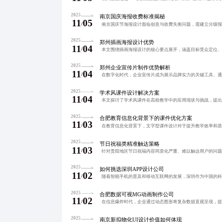
2025
南京国庆海报收费标准揭秘
11
05
/
2025
郑州插画海报设计优势
11
04
/
2025
郑州企业宣传片制作优势解析
11
04
/
2025
学术风课件设计解决方案
11
04
/
2025
合肥教育信息化背景下的课件优化方案
11
03
/
2025
节日祝福类精准触达策略
11
03
/
2025
如何挑选深圳APP设计公司
11
02
/
2025
合肥数据可视MG动画制作公司
11
02
/
2025
南京新拟物化UI设计价值如何体现