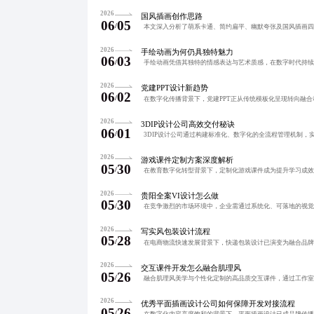
2026
国风插画创作思路
06
05
/
2026
手绘动画为何仍具独特魅力
06
03
/
2026
党建PPT设计新趋势
06
02
/
2026
3DIP设计公司高效交付秘诀
06
01
/
2026
游戏课件定制方案深度解析
05
30
/
2026
贵阳全案VI设计怎么做
05
30
/
2026
写实风包装设计流程
05
28
/
2026
交互课件开发怎么融合肌理风
05
26
/
2026
优秀平面插画设计公司如何保障开发对接流程
05
26
/