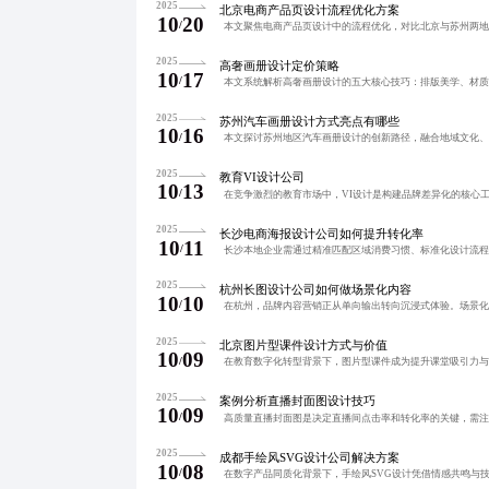
2025
北京电商产品页设计流程优化方案
10
20
/
2025
高奢画册设计定价策略
10
17
/
2025
苏州汽车画册设计方式亮点有哪些
10
16
/
2025
教育VI设计公司
10
13
/
2025
长沙电商海报设计公司如何提升转化率
10
11
/
2025
杭州长图设计公司如何做场景化内容
10
10
/
2025
北京图片型课件设计方式与价值
10
09
/
2025
案例分析直播封面图设计技巧
10
09
/
2025
成都手绘风SVG设计公司解决方案
10
08
/