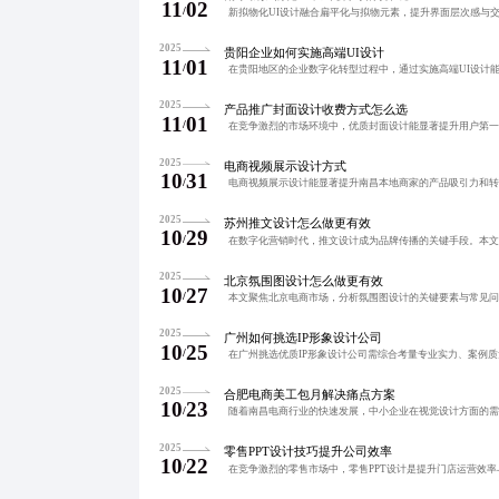
11
02
/
2025
贵阳企业如何实施高端UI设计
11
01
/
2025
产品推广封面设计收费方式怎么选
11
01
/
2025
电商视频展示设计方式
10
31
/
2025
苏州推文设计怎么做更有效
10
29
/
2025
北京氛围图设计怎么做更有效
10
27
/
2025
广州如何挑选IP形象设计公司
10
25
/
2025
合肥电商美工包月解决痛点方案
10
23
/
2025
零售PPT设计技巧提升公司效率
10
22
/