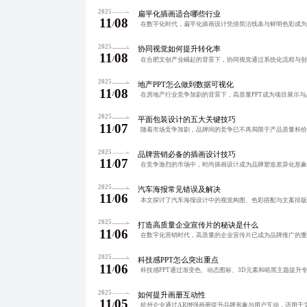
2025
扁平化插画适合哪些行业
11
08
/
2025
协同视觉如何提升转化率
11
08
/
2025
地产PPT怎么做到数据可视化
11
08
/
2025
平面包装设计的五大关键技巧
11
07
/
2025
品牌营销必备的插画设计技巧
11
07
/
2025
汽车海报常见错误及解决
11
06
/
2025
打造高质量企业宣传片的秘诀是什么
11
06
/
2025
科技感PPT怎么突出重点
11
06
/
2025
如何提升画册互动性
11
05
/