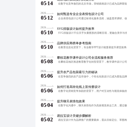
05
14
/
2026
如何甄选专业企业表情包设计公司
05
12
/
2026
SVG排版设计如何提升效率
05
10
/
2026
品牌供应商榜单参考指南
05
10
/
2026
攀枝花教学课件设计公司全流程服务推荐
05
08
/
2026
提升农产品包装吸引力的秘诀
05
06
/
2026
如何打造高转化线上宣传册设计
05
06
/
2026
提升聊天表情包效果
05
04
/
2026
易拉宝设计关键步骤解析
05
02
/