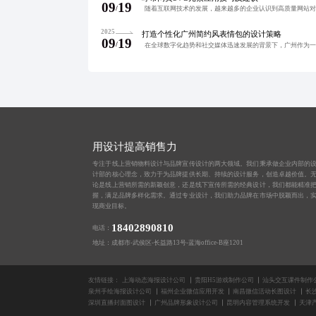
09
19
/
2025
打造个性化广州简约风表情包的设计策略
09
19
/
用设计提高销售力
专注于线上营销物料设计与品牌宣传设计的两大领域。我们秉承做企业内部的
计部的核心理念，致力于为品牌提供长期、持续的设计服务，创造卓越价值。
论是线上营销所需的新颖创意，还是线下宣传所需的经典设计，我们都能精准
握，满足品牌多样化需求。通过专业设计，我们助力品牌在市场中脱颖而出，
现商业目标。
18402890810
电话：
地址：成都市-武侯区-长益路13号-蓝海office-B座1201
友情链接：
上海动态海报设计公司
贵阳H5游戏制作公司
汕头交互课件制作
泉州手绘海报设计公司
福州企业微信应用开发
南昌微信活动长图设计
长
深圳直播封面图设计
广州品牌形象设计公司
昆明内容管理系统开发
天津