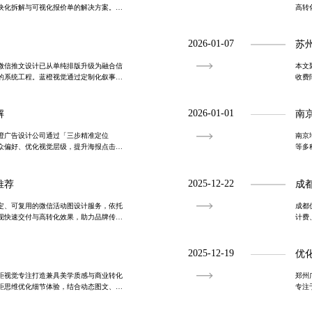
块化拆解与可视化报价单的解决方案。蓝
高转
可验证的收费机制，提升客户信任度，推
与用
2026-01-07
苏
微信推文设计已从单纯排版升级为融合信
本文
的系统工程。蓝橙视觉通过定制化叙事结
收费
优化，助力企业实现打开率提升30%以
制服
2026-01-01
解
南
橙广告设计公司通过「三步精准定位
南京
众偏好、优化视觉层级，提升海报点击率
等多
与AI工具，打造高效、可追踪、可优化的
果。
销。
2025-12-22
推荐
成
定、可复用的微信活动图设计服务，依托
成都
现快速交付与高转化效果，助力品牌传播
计费
统一
化与
2025-12-19
优
距视觉专注打造兼具美学质感与商业转化
郑州
距思维优化细节体验，结合动态图文、数
专注
现高效触达与深度共鸣。我们为深圳及全国
出，
评，