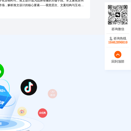
字化营销时代，推文设计成为品牌传播的关键手段。本文聚焦苏州
市场，解析推文设计的核心要素——视觉层次、文案结构与互动引
并指出内容同质化与地域特色缺失等问题，提出结合苏州文化符
优化图文比例
咨询热线
18402890810
回到顶部