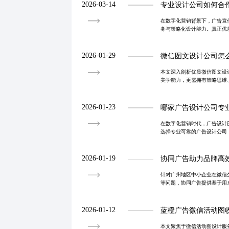
2026-03-14
专业设计公司如何合
在数字化营销背景下，广告宣
务与策略化设计能力。真正优
效果与品牌传播。蓝橙广告专
的定制化宣传图
2026-01-29
微信图文设计公司怎
本文深入剖析优质微信图文设
美学能力，更需拥有策略思维
正值得信赖的服务方能实现从
建可持续的内容
2026-01-23
哪家广告设计公司专
在数字化营销时代，广告设计
选择专业可靠的广告设计公司
交付流程规范性。真正有价值
性表达，助力企
2026-01-19
协同广告助力品牌高
针对广州地区中小企业在微信
等问题，协同广告提供基于用
图设计服务，通过本地化策略
从‘看到’到‘
2026-01-12
蓝橙广告微信活动图
本文聚焦于微信活动图设计服