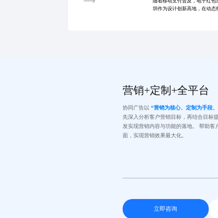
随着移动支付普及，电子红包
圳作为设计创新高地，在动态
术和个性化定制提升用户体验
状、收费模式及
营销+定制+全平台
协同广告以
“营销为核心、定制为手段
先深入分析客户营销目标，再结合目标
发实现营销内容与功能的落地。 帮助客
面，实现营销效果最大化。
立即咨询