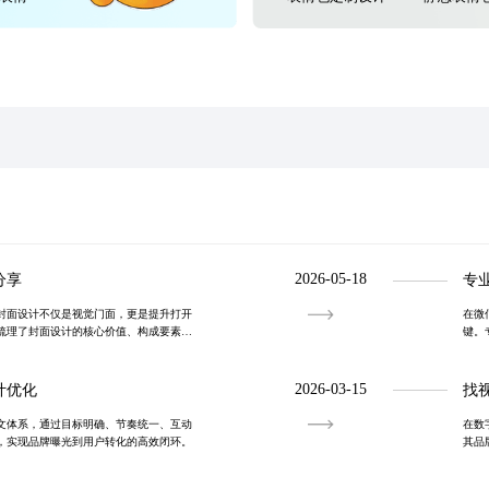
2026-05-18
分享
专
封面设计不仅是视觉门面，更是提升打开
在微
梳理了封面设计的核心价值、构成要素、
键。
可复制的优化流程，助力新号冷启动与流
以数
值在
2026-03-15
计优化
找
文体系，通过目标明确、节奏统一、互动
在数
，实现品牌曝光到用户转化的高效闭环。
其品
具视
距摄