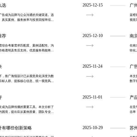
2025-12-15
么选
广
广告成为品牌与公众沟通的关键渠道。选
蓝橙
、真实案例、服务效率与投资回报率综合
视觉
外广告设计，以调研驱动创意，助力品牌
业实
制，
2025-12-10
推荐
南
需综合考量需求匹配度、案例适配性、沟
在南
价格透明及售后支持。优质服务商能将复
转化
内容，助力品牌高效触达目标用户。
及售
觉与
2025-11-24
决
广
下，推广海报设计已从视觉美化演变为数
本文
目标人群、提炼核心信息、统一视觉风格
数字
高效转化。结合协同广告平台，打通跨部
策略
设、
2025-11-01
好
产
文成为品牌传播的重要工具。本文分析了
在竞
的困境，提出应从案例质量、团队专业性
击率
并强调优质设计对品牌形象与传播效果的
果付
2025-10-29
计有哪些创新策略
苏