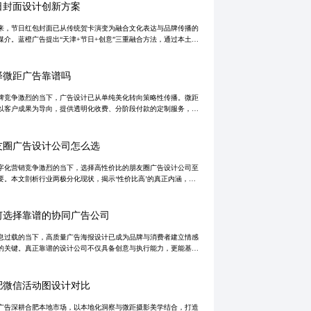
日封面设计创新方案
来，节日红包封面已从传统贺卡演变为融合文化表达与品牌传播的
媒介。蓝橙广告提出“天津+节日+创意”三重融合方法，通过本土文
号、创新视觉语言与H5交互技术，打造兼具辨识度与互动性的设计
，助
择微距广告靠谱吗
牌竞争激烈的当下，广告设计已从单纯美化转向策略性传播。微距
以客户成果为导向，提供透明化收费、分阶段付款的定制服务，专
升品牌影响力与转化效果。通过深度需求分析与精准视觉表达，助
业实现长期
友圈广告设计公司怎么选
字化营销竞争激烈的当下，选择高性价比的朋友圈广告设计公司至
要。本文剖析行业两极分化现状，揭示‘性价比高’的真正内涵，指
目追求低价的潜在风险，并提供筛选优质服务商的实用建议，帮助
以合理预
何选择靠谱的协同广告公司
息过载的当下，高质量广告海报设计已成为品牌与消费者建立情感
的关键。真正靠谱的设计公司不仅具备创意与执行能力，更能基于
调性与传播场景输出策略性视觉方案，避免同质化与低价陷阱。通
规模试单与
肥微信活动图设计对比
广告深耕合肥本地市场，以本地化洞察与微距摄影美学结合，打造