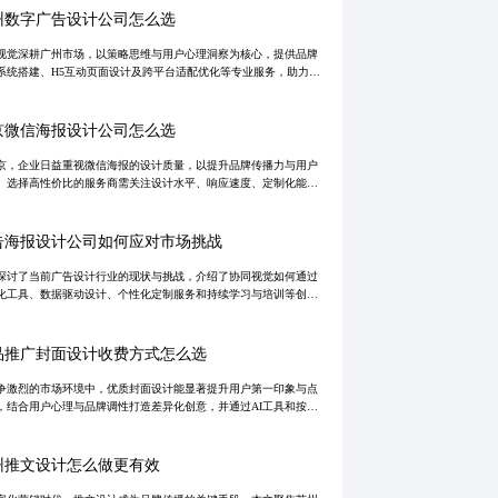
州数字广告设计公司怎么选
视觉深耕广州市场，以策略思维与用户心理洞察为核心，提供品牌
系统搭建、H5互动页面设计及跨平台适配优化等专业服务，助力企
现广告传播的差异化与高转化。通过数据驱动迭代与快速响应机
打造可追踪
京微信海报设计公司怎么选
京，企业日益重视微信海报的设计质量，以提升品牌传播力与用户
。选择高性价比的服务商需关注设计水平、响应速度、定制化能力
后服务，避免低价陷阱。真正优质的合作应基于长期价值，实现视
品牌的深度
告海报设计公司如何应对市场挑战
探讨了当前广告设计行业的现状与挑战，介绍了协同视觉如何通过
化工具、数据驱动设计、个性化定制服务和持续学习与培训等创新
保持竞争力，解决客户高性价比需求的问题，并提出了加强品牌建
拓展业务领
品推广封面设计收费方式怎么选
争激烈的市场环境中，优质封面设计能显著提升用户第一印象与点
，结合用户心理与品牌调性打造差异化创意，并通过AI工具和按效
费模式提高效率、降低成本，助力企业实现高效营销转化。
州推文设计怎么做更有效