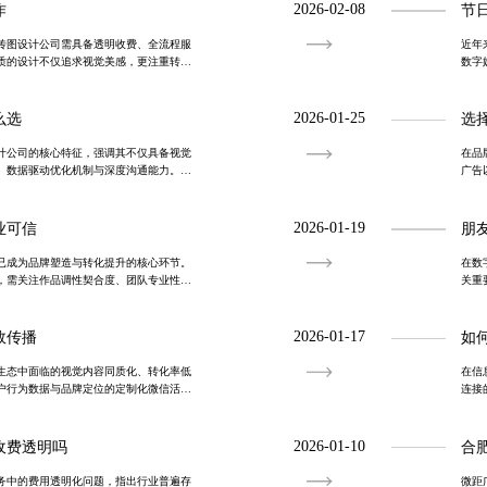
2026-02-08
作
节
传图设计公司需具备透明收费、全流程服
近年
质的设计不仅追求视觉美感，更注重转化
数字
注为电商、品牌推广等场景提供高转化率
化符
作品
2026-01-25
么选
选
计公司的核心特征，强调其不仅具备视觉
在品
、数据驱动优化机制与深度沟通能力。真
广告
内容策划到传播转化的闭环，助力企业构
注提
力企
2026-01-19
业可信
朋
已成为品牌塑造与转化提升的核心环节。
在数
，需关注作品调性契合度、团队专业性及
关重
的設計源于对品牌本质的深度理解与创造
出盲
企业
2026-01-17
效传播
如
生态中面临的视觉内容同质化、转化率低
在信
户行为数据与品牌定位的定制化微信活动
连接
、动态交互技术与全流程协作机制，实现
品牌
过小
2026-01-10
收费透明吗
合
务中的费用透明化问题，指出行业普遍存
微距