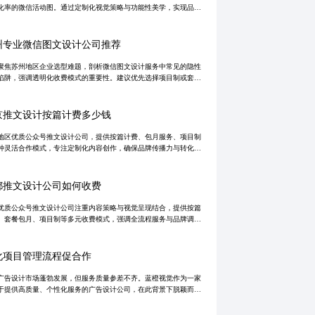
化率的微信活动图。通过定制化视觉策略与功能性美学，实现品牌
户深度共鸣，助力企业私域运营与营销转化。
州专业微信图文设计公司推荐
聚焦苏州地区企业选型难题，剖析微信图文设计服务中常见的隐性
陷阱，强调透明化收费模式的重要性。建议优先选择项目制或套餐
务，确保预算可控、交付清晰，助力品牌高效传播与转化。
京推文设计按篇计费多少钱
地区优质公众号推文设计公司，提供按篇计费、包月服务、项目制
种灵活合作模式，专注定制化内容创作，确保品牌传播力与转化效
拒绝模板化，强调原创设计与深度沟通，助力企业实现高效内容营
都推文设计公司如何收费
优质公众号推文设计公司注重内容策略与视觉呈现结合，提供按篇
、套餐包月、项目制等多元收费模式，强调全流程服务与品牌调性
。选择时需警惕低价陷阱，关注透明流程与真实案例，确保内容转
品牌长期影
化项目管理流程促合作
广告设计市场蓬勃发展，但服务质量参差不齐。蓝橙视觉作为一家
于提供高质量、个性化服务的广告设计公司，在此背景下脱颖而
通过定制化服务体系和严格的项目管理流程赢得了客户的信赖与好
成为众多企业