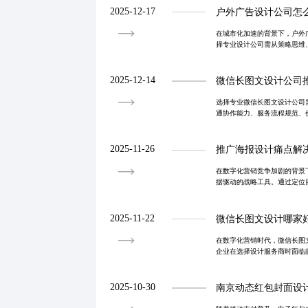
2025-12-17
户外广告设计公司怎
在城市化加速的背景下，户外
择专业设计公司需从策略思维
评估。微距视觉专注高品质户
实现从‘看见’
2025-12-14
微信长图文设计公司
选择专业微信长图文设计公司
通协作能力、服务流程规范、
杂信息转化为高转化率的视觉
2025-11-26
推广海报设计痛点解
在数字化营销竞争加剧的背景
据驱动的战略工具。通过定位
并验证投放效果，企业可实现
门协作流程，提
2025-11-22
微信长图文设计哪家
在数字化营销时代，微信长图
企业在选择设计服务商时面临
和沟通效率等维度进行筛选，
长远价值。
2025-10-30
南京动态红包封面设