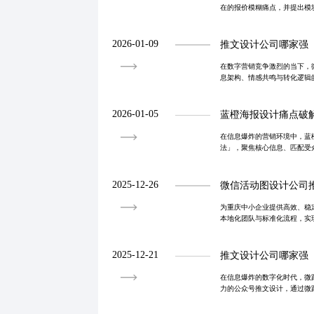
在的报价模糊痛点，并提出模
橙广告通过清晰的服务分级与
动设计服务从“
2026-01-09
推文设计公司哪家强
在数字营销竞争激烈的当下，
息架构、情感共鸣与转化逻辑
构、动态图文融合及数据驱动
上、分享率增长
2026-01-05
蓝橙海报设计痛点破
在信息爆炸的营销环境中，蓝
法」，聚焦核心信息、匹配受
与转化率。结合人机协同模式
营销资产，助力品
2025-12-26
微信活动图设计公司
为重庆中小企业提供高效、稳
本地化团队与标准化流程，实
与活动落地。
2025-12-21
推文设计公司哪家强
在信息爆炸的数字化时代，微
力的公众号推文设计，通过微
据可视化与AI辅助设计，实
企业提供定制