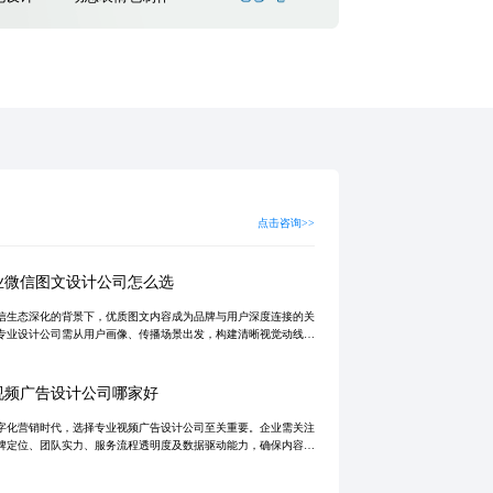
点击咨询>>
业微信图文设计公司怎么选
信生态深化的背景下，优质图文内容成为品牌与用户深度连接的关
专业设计公司需从用户画像、传播场景出发，构建清晰视觉动线，
据驱动优化转化效果，并通过高效协作机制提升交付质量。真正价
于将设计升
视频广告设计公司哪家好
字化营销时代，选择专业视频广告设计公司至关重要。企业需关注
牌定位、团队实力、服务流程透明度及数据驱动能力，确保内容兼
觉冲击力与转化效果。微距广告等专注中高端品牌的机构，凭借微
影、动态特