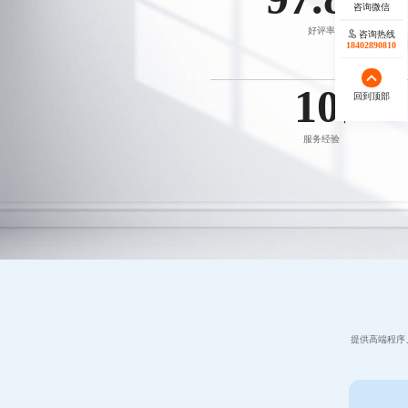
%
好评率
咨询热线
18402890810
10
回到顶部
年
服务经验
提供高端程序