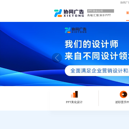
协同广
PPT美化公司
高端汇报演示PPT
PPT美化设计
述职晋升P