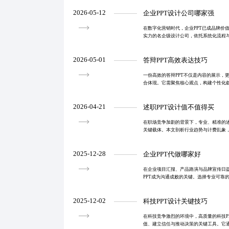
2026-05-12
企业PPT设计公司哪家强
在数字化营销时代，企业PPT已成品牌价
实力的名企级设计公司，依托系统化流程
转化为逻辑清晰、视觉有力的专业展示，
场景中建立信
2026-05-01
答辩PPT高效表达技巧
一份高效的答辩PPT不仅是内容的展示，
合体现。它需聚焦核心观点，构建个性化
计提升说服力，助力学术与职场关键场合
2026-04-21
述职PPT设计值不值得买
在职场竞争加剧的背景下，专业、精准的述
关键载体。本文剖析行业趋势与计费乱象
制化程度和交付周期构建三维计费模型，
的重要性，并
2025-12-28
企业PPT代做哪家好
在企业项目汇报、产品路演与品牌宣传日
PPT成为沟通成败的关键。选择专业可靠的
内容逻辑、服务流程透明度、真实案例与
流程定制化
2025-12-02
科技PPT设计关键技巧
在科技竞争激烈的环境中，高质量的科技P
值、建立信任与推动决策的关键工具。它