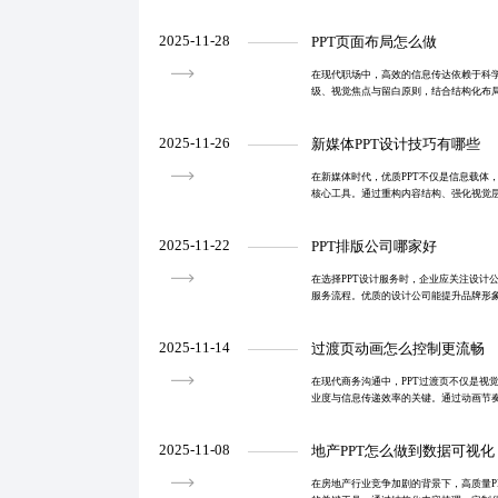
点突出的表达方式，将复杂技术转化为可理
术自嗨’到‘用
2025-11-28
PPT页面布局怎么做
在现代职场中，高效的信息传达依赖于科
级、视觉焦点与留白原则，结合结构化布
提升沟通效率与决策速度。实际案例验证
卓越表现，助力
2025-11-26
新媒体PPT设计技巧有哪些
在新媒体时代，优质PPT不仅是信息载体
核心工具。通过重构内容结构、强化视觉
效传播与深度影响。微距视觉专注将复杂
染力的视觉语
2025-11-22
PPT排版公司哪家好
在选择PPT设计服务时，企业应关注设计
服务流程。优质的设计公司能提升品牌形
对比、小项目试用和行业经验评估来筛选
沟通障碍，确
2025-11-14
过渡页动画怎么控制更流畅
在现代商务沟通中，PPT过渡页不仅是视
业度与信息传递效率的关键。通过动画节
白等方法，可有效引导观众注意力，减少
信度。
2025-11-08
地产PPT怎么做到数据可视化
在房地产行业竞争加剧的背景下，高质量P