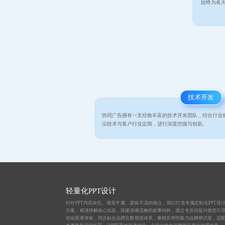
始终为各
技术开发
协同广告拥有一支经验丰富的技术开发团队，结合行业
沿技术与客户行业定期，进行深度挖掘与创新。
轻量化PPT设计
针对PPT内容杂乱、视觉平庸、逻辑不清的痛点，我们打造专属定制化PPT设
方案。精准拆解核心信息，搭建清晰流畅的叙事结构，通过专业排版与视觉引
优化观看体验，同步贴合品牌完整视觉体系，兼顾实用性能与品牌辨识度，适