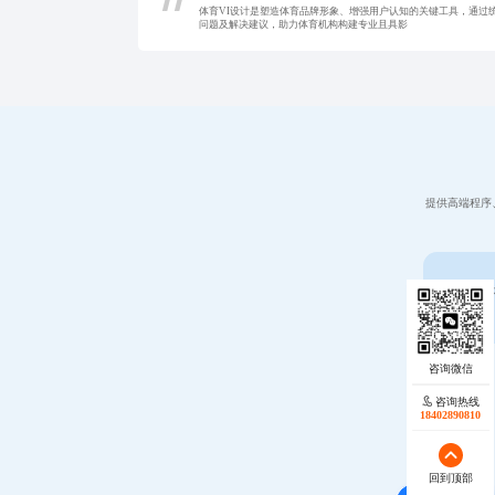
体育VI设计是塑造体育品牌形象、增强用户认知的关键工具，通过
问题及解决建议，助力体育机构构建专业且具影
提供高端程序
始终为各
咨询热线
18402890810
回到顶部