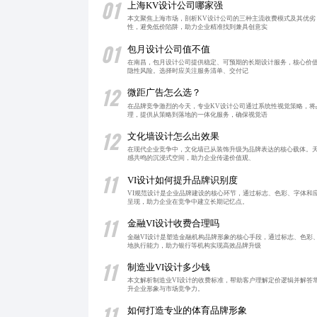
01
上海KV设计公司哪家强
本文聚焦上海市场，剖析KV设计公司的三种主流收费模式及其优
性，避免低价陷阱，助力企业精准找到兼具创意实
01
包月设计公司值不值
在南昌，包月设计公司提供稳定、可预期的长期设计服务，核心价值
隐性风险。选择时应关注服务清单、交付记
12
微距广告怎么选？
在品牌竞争激烈的今天，专业KV设计公司通过系统性视觉策略，
理，提供从策略到落地的一体化服务，确保视觉语
12
文化墙设计怎么出效果
在现代企业竞争中，文化墙已从装饰升级为品牌表达的核心载体。天
感共鸣的沉浸式空间，助力企业传递价值观、
11
VI设计如何提升品牌识别度
VI规范设计是企业品牌建设的核心环节，通过标志、色彩、字体和
呈现，助力企业在竞争中建立长期记忆点。
11
金融VI设计收费合理吗
金融VI设计是塑造金融机构品牌形象的核心手段，通过标志、色彩
地执行能力，助力银行等机构实现高效品牌升级
11
制造业VI设计多少钱
本文解析制造业VI设计的收费标准，帮助客户理解定价逻辑并解答
升企业形象与市场竞争力。
11
如何打造专业的体育品牌形象