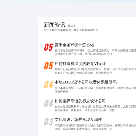
新闻资讯
NEWS
你想了解的方案和案例，我们这里都能满足你
05
贵阳全案VI设计怎么做
在竞争激烈的市场环境中，企业需通过系统化、可落地的视觉识别体
升辨识度与用户信任感。通过科学流程与跨部门
05
如何打造有温度的教育VI设计
在教育行业品牌竞争日益激烈的背景下，教育VI设计公司通过系统
造兼具温度与辨识度的品牌形象，助力机构提升
04
本地LOGO设计公司收费体系透明吗
选择本地实力型LOGO设计公司，可实现精准沟通、稳定交付与品
牌资产积累。
04
如何选择靠谱的标志设计公司
在企业品牌建设初期，标志设计是塑造品牌形象的基石，尤其在网
视觉落地的一体化服务，助力企业实现品牌一致性
03
文化墙设计怎样实现互动性
本文探讨南昌城市更新中文化墙设计的转型路径，强调以明确目的
升级。倡导以用户需求为核心，构建可持续、可