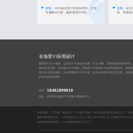
定制：
100%贴合客户的实际需求，打造
定制：
从U
专属解决方案，服务更加针对性。
发，有效形
全场景VI应用设计
极简风VI设计服务，以简约大气的设计风格，打造清爽、高级的品牌视觉体系
精简视觉元素，强化核心符号传播，降低用户识别成本与品牌传播成本。适配
类行业与宣传场景，让品牌视觉简洁不简单，提升品牌辨识度与记忆度，传递
约专业的品牌调性。
18402890810
电话：
地址：武侯区长益路13号蓝海大厦B座1201
友情链接：
产品推广海报设计
答题H5游戏
南京品牌表情包定制公司
杭州
餐饮点餐系统开发
手绘海报设计公司
海口GEO托管公司
陇南AR开发公司
智慧教育系统源码
广州创意海报设计公司