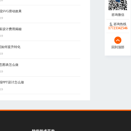
-20
现SVG滑动效果
-19
咨询热线
17723342546
装设计费用揭秘
-19
图如何提升转化
回到顶部
-19
动态图表怎么做
-19
报PPT设计怎么做
-19