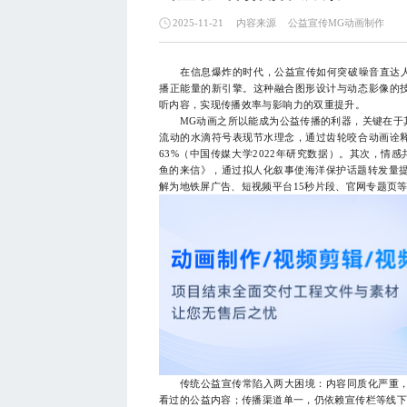
内容来源
公益宣传MG动画制作
2025-11-21
在信息爆炸的时代，公益宣传如何突破噪音直达人心？MG
播正能量的新引擎。这种融合图形设计与动态影像的
听内容，实现传播效率与影响力的双重提升。
MG动画之所以能成为公益传播的利器，关键在于其
流动的水滴符号表现节水理念，通过齿轮咬合动画诠
63%（中国传媒大学2022年研究数据）。其次，情
鱼的来信》，通过拟人化叙事使海洋保护话题转发量提
解为地铁屏广告、短视频平台15秒片段、官网专题页
传统公益宣传常陷入两大困境：内容同质化严重，某省
看过的公益内容；传播渠道单一，仍依赖宣传栏等线下