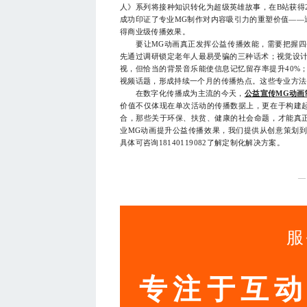
人》系列将接种知识转化为超级英雄故事，在B站获得2
成功印证了专业MG制作对内容吸引力的重塑价值——
得商业级传播效果。
要让MG动画真正发挥公益传播效能，需要把握四个
先通过调研锁定老年人最易受骗的三种话术；视觉设计
视，但恰当的背景音乐能使信息记忆留存率提升40%；
视频话题，形成持续一个月的传播热点。这些专业方法
在数字化传播成为主流的今天，
公益宣传MG动画
价值不仅体现在单次活动的传播数据上，更在于构建
合，那些关于环保、扶贫、健康的社会命题，才能真
业MG动画提升公益传播效果，我们提供从创意策划到
具体可咨询18140119082了解定制化解决方案。
—
服
专注于互