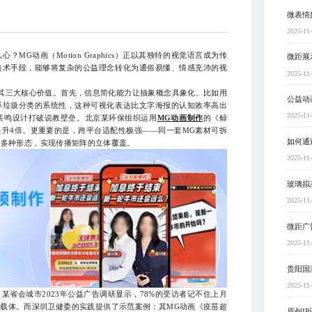
微表情
2025-11
动画（Motion Graphics）正以其独特的视觉语言成为传
微距展
技术手段，能够将复杂的公益理念转化为通俗易懂、情感充沛的视
2025-11
三大核心价值。首先，信息简化能力让抽象概念具象化。比如用
公益动
释垃圾分类的系统性，这种可视化表达比文字海报的认知效率高出
2025-11
感共鸣设计打破说教壁垒。北京某环保组织运用
MG动画制作
的《鲸
升4倍。更重要的是，跨平台适配性极强——同一套MG素材可拆
如何通
等多种形态，实现传播矩阵的立体覆盖。
2025-11
玻璃拟
2025-11
微距广
2025-11
贵阳国
2025-11
会城市2023年公益广告调研显示，78%的受访者记不住上月
载体。而深圳卫健委的实践提供了示范案例：其MG动画《疫苗超
原创I