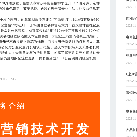
70万播放量，促使该市青少年疫苗接种率提升12个百分点。这种
2025-11
通过角色设定、节奏把控、色彩心理学等专业手法，让公益信息获
国潮S
核心环节。创意策划阶段需建立"问题意识"，如上海某反诈MG
应遵循"3秒法则"，开场画面就要抓住注意力；音效设计往往被忽
2025-11
最后是传播策略，成都某公益组织将10分钟完整版拆解为30个短
需要动画团队既懂技术更懂传播，才能让正能量内容真正"破圈"。
电商氛
制作
已不再是锦上添花的选择，而是提升传播效能的必要投入。其
2025-11
起公众对公益议题的长期认知框架。当技术手段与人文关怀有机结
正转化为大众愿意参与的行动共识。如需了解更多关于如何通过专
视频剪
成品落地的全流程服务，拥有服务过200+公益项目的经验积累，
2025-11
Q版I
 THE END —
2025-11
营销传
2025-11
务介绍
电商长
2025-11
动营销技术开发
产品长