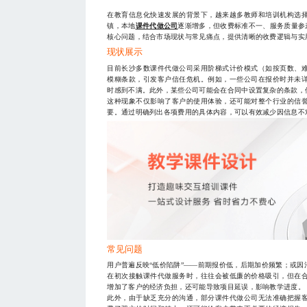
在教育信息化快速发展的背景下，越来越多教师和培训机构选
镇，本地
课件代做公司
逐渐增多，但收费标准不一、服务质量参
核心问题，结合市场现状与常见痛点，提供清晰的收费逻辑与实
现状展示
目前长沙多数课件代做公司采用阶梯式计价模式（如按页数、
模糊条款，引发客户信任危机。例如，一些公司在报价时并未
时感到不满。此外，某些公司可能会在合同中设置复杂的条款，
这种现象不仅影响了客户的使用体验，还可能对整个行业的信
要。通过明确列出各项费用的具体内容，可以有效减少因信息不
常见问题
用户普遍反映“低价陷阱”——前期报价低，后期加价频繁；或
在初次接触课件代做服务时，往往会被低廉的价格吸引，但在
增加了客户的经济负担，还可能导致项目延误，影响教学进度。
此外，由于缺乏充分的沟通，部分课件代做公司无法准确把握