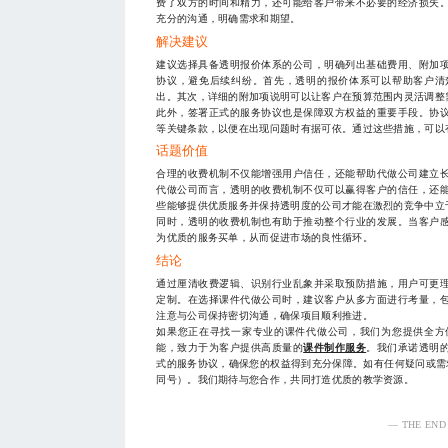
费了双方的时间和精力，还可能给客户带来不必要的经济损失
充分的沟通，明确需求和期望。
解决建议
建议选择具备透明报价体系的公司，明确列出基础费用、附加
协议，避免后续纠纷。首先，透明的报价体系可以帮助客户清
出。其次，详细的附加项说明可以让客户在预算范围内灵活调整
此外，签署正式的服务协议也是保障双方权益的重要手段。协
等关键条款，以便在出现问题时有据可依。通过这些措施，可以
话题价值
合理的收费机制不仅能增强用户信任，还能帮助代做公司建立
代做公司而言，透明的收费机制不仅可以赢得客户的信任，还
些能够提供优质服务并保持透明度的公司才能在激烈的竞争中立
同时，透明的收费机制也有助于推动整个行业的发展。当客户
为优质的服务买单，从而促进市场的良性循环。
结论
通过厘清收费逻辑、识别行业乱象并采取预防措施，用户可更
定制。在选择课件代做公司时，建议客户从多方面进行考量，
注意与公司保持密切沟通，确保项目顺利推进。
如果您正在寻找一家专业的课件代做公司，我们为您提供全方
能，致力于为客户提供高质量的
课件制作服务
。我们承诺透明
式的服务协议，确保您的权益得到充分保障。如有任何疑问或需
同号）。我们期待与您合作，共同打造优质的教学资源。
— THE END