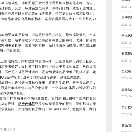
、标准色规范、辅助图形开发以及应用系统等标准化流程。首先，
2025-11
有独特性。其次，标准色规范有助于保持品牌的一致性和连贯性，
图形的开发可以丰富品牌的视觉表达，使其更具层次感和吸引力。
重庆靠
有物品都能符合品牌的标准。这些步骤共同构成了一个完整的VI
2025-11
与本地受众审美脱节；或缺乏长期维护机制，导致视觉混乱。一些
学术风
审美习惯，结果导致设计无法引起目标受众的共鸣。此外，部分俱
2025-11
管理和更新机制，随着时间推移，品牌形象逐渐模糊，甚至出现视
用户的认同感。
有效提
2025-11
合地域特色；同时建立VI管理手册，定期更新并培训执行团队，
和消费者偏好，设计师可以在设计中融入更多本地元素，从而提高
合肥教
册，不仅可以规范设计流程，还能为后续的品牌维护提供依据。定
执行品牌标准，这对于维持品牌形象的一致性至关重要。
2025-11
组成部分。通过聚焦其核心作用、遵循科学流程、解决常见痛点，
而提升市场竞争力与用户忠诚度。一个成功的体育VI设计不仅能
孟菲斯
深厚的用户基础。
2025-11
，致力于打造独具特色的品牌形象。我们的团队拥有丰富的行业经
是标志设计、
标准色规范
还是整体视觉系统的规划，我们都将为您
节日祝
或疑问，欢迎随时联系我们：18140119082，微信同号。我们
2025-11
食品包
 THE END —