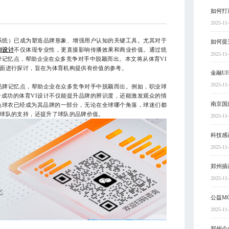
如何打
2025-11
系统）已成为塑造品牌形象、增强用户认知的关键工具。尤其对于
如何提
I设计
不仅体现专业性，更直接影响传播效果和商业价值。通过统
2025-11
牌记忆点，帮助企业在众多竞争对手中脱颖而出。本文将从体育VI
面进行探讨，旨在为体育机构提供有价值的参考。
金融U
2025-11
品牌记忆点，帮助企业在众多竞争对手中脱颖而出。例如，职业球
成功的体育VI设计不仅能提升品牌的辨识度，还能激发观众的情
南京国
色球衣已经成为其品牌的一部分，无论在全球哪个角落，球迷们都
球队的支持，还提升了球队的品牌价值。
2025-11
科技感
2025-11
郑州插
2025-11
公益M
2025-11
郑州企