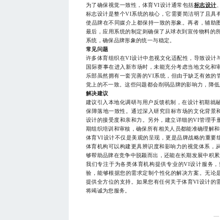
为了确保视觉一致性，体育VI设计通常包括
标志设计
标志设计是整个VI系统的核心，它需要简洁明了且具
使品牌在不同媒介上都保持一致的形象。再者，辅助
最后，应用系统的制定则确保了从球衣到宣传物料的所
系统，确保品牌形象的统一与稳定。
常见问题
许多体育组织在VI设计中忽视文化适配性，导致设计
国际赛事在进入新市场时，未能充分考虑当地文化和
乐部虽然拥有一套完善的VI系统，但由于缺乏有效的
觉上的不一致。这些问题都会削弱品牌的影响力，降低
解决建议
建议引入本地化调研与用户反馈机制，在设计初期就融
保障落地一致性。通过深入研究目标市场的文化背景
设计的接受度和亲和力。另外，建立详细的VI管理手
期组织培训和审核，确保所有相关人员都能准确理解和
体育VI设计不仅是美观的呈现，更是品牌战略的重要
体育机构可以构建更具辨识度和影响力的视觉体系，从
够帮助品牌在竞争中脱颖而出，还能在长期发展中积累
我们专注于为各类体育机构提供专业的VI设计服务
验，能够根据您的需求定制个性化的解决方案。无论
提供全方位的支持。如果您有任何关于体育VI设计的需求
将竭诚为您服务。
—