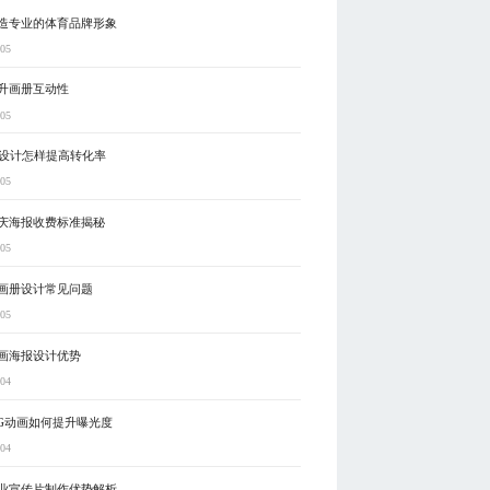
造专业的体育品牌形象
-05
升画册互动性
-05
I设计怎样提高转化率
-05
庆海报收费标准揭秘
-05
画册设计常见问题
-05
画海报设计优势
-04
G动画如何提升曝光度
-04
业宣传片制作优势解析