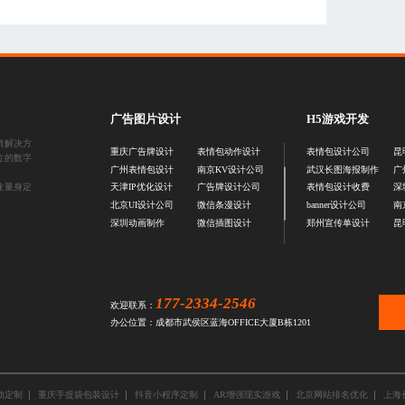
广告图片设计
H5游戏开发
销解决方
重庆广告牌设计
表情包动作设计
表情包设计公司
昆
位的数字
广州表情包设计
南京KV设计公司
武汉长图海报制作
广
业量身定
天津IP优化设计
广告牌设计公司
表情包设计收费
深
北京UI设计公司
微信条漫设计
banner设计公司
南
深圳动画制作
微信插图设计
郑州宣传单设计
昆
177-2334-2546
欢迎联系：
办公位置：成都市武侯区蓝海OFFICE大厦B栋1201
动定制
重庆手提袋包装设计
抖音小程序定制
AR增强现实游戏
北京网站排名优化
上海