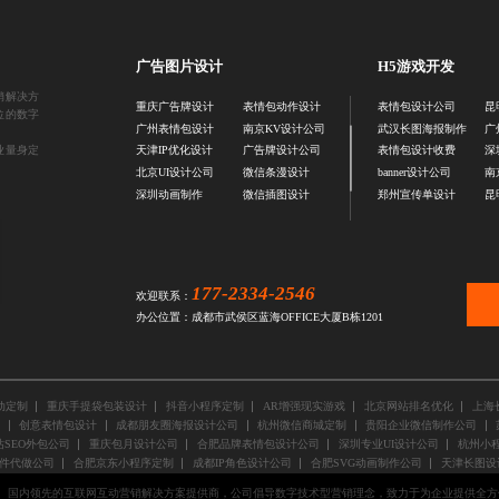
广告图片设计
H5游戏开发
销解决方
重庆广告牌设计
表情包动作设计
表情包设计公司
昆
位的数字
广州表情包设计
南京KV设计公司
武汉长图海报制作
广
业量身定
天津IP优化设计
广告牌设计公司
表情包设计收费
深
北京UI设计公司
微信条漫设计
banner设计公司
南
深圳动画制作
微信插图设计
郑州宣传单设计
昆
177-2334-2546
欢迎联系：
办公位置：成都市武侯区蓝海OFFICE大厦B栋1201
动定制
重庆手提袋包装设计
抖音小程序定制
AR增强现实游戏
北京网站排名优化
上海
创意表情包设计
成都朋友圈海报设计公司
杭州微信商城定制
贵阳企业微信制作公司
SEO外包公司
重庆包月设计公司
合肥品牌表情包设计公司
深圳专业UI设计公司
杭州小程
件代做公司
合肥京东小程序定制
成都IP角色设计公司
合肥SVG动画制作公司
天津长图设
国内领先的互联网互动营销解决方案提供商，公司倡导数字技术型营销理念，致力于为企业提供全方