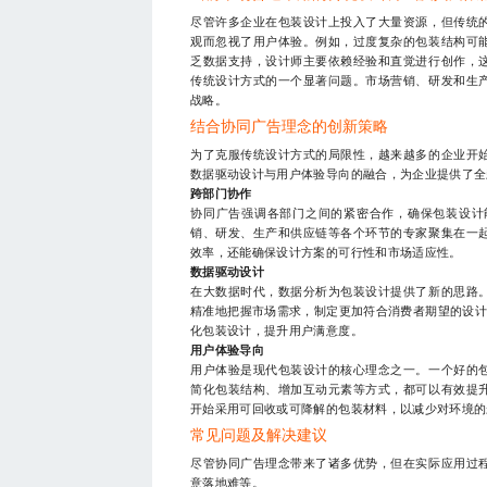
尽管许多企业在包装设计上投入了大量资源，但传统
观而忽视了用户体验。例如，过度复杂的包装结构可
乏数据支持，设计师主要依赖经验和直觉进行创作，
传统设计方式的一个显著问题。市场营销、研发和生
战略。
结合协同广告理念的创新策略
为了克服传统设计方式的局限性，越来越多的企业开
数据驱动设计与用户体验导向的融合，为企业提供了全
跨部门协作
协同广告强调各部门之间的紧密合作，确保包装设计
销、研发、生产和供应链等各个环节的专家聚集在一
效率，还能确保设计方案的可行性和市场适应性。
数据驱动设计
在大数据时代，数据分析为包装设计提供了新的思路
精准地把握市场需求，制定更加符合消费者期望的设计
化包装设计，提升用户满意度。
用户体验导向
用户体验是现代包装设计的核心理念之一。一个好的
简化包装结构、增加互动元素等方式，都可以有效提
开始采用可回收或可降解的包装材料，以减少对环境的
常见问题及解决建议
尽管协同广告理念带来了诸多优势，但在实际应用过
意落地难等。