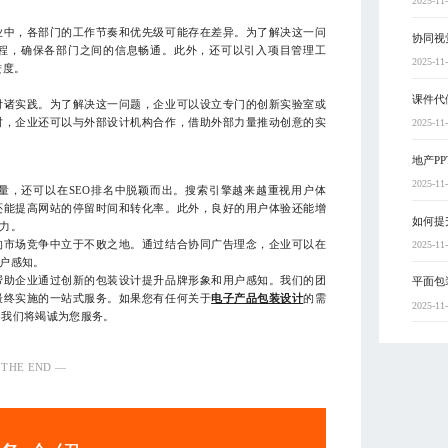
2025-11
业中，各部门的工作节奏和优先级可能存在差异。为了解决这一问
协同视
程，确保各部门之间的信息畅通。此外，还可以引入项目管理工
2025-11
进度。
课件代
付诸实践。为了解决这一问题，企业可以设立专门的创新实验室或
时，企业还可以与外部设计机构合作，借助外部力量推动创意的实
2025-11
地产P
2025-11
量，还可以在SEO排名中脱颖而出。搜索引擎越来越重视用户体
还能提高网站的停留时间和转化率。此外，良好的用户体验还能增
如何提
力。
的市场竞争中立于不败之地。通过结合协同广告理念，企业可以在
2025-11
户感知。
帮助企业通过创新的包装设计提升品牌形象和用户感知。我们的团
平面包
最终实施的一站式服务。如果您有任何关于
电子产品包装设计
的需
2025-11
），我们将竭诚为您服务。
 THE END —