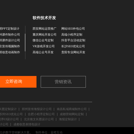
软件技术开发
明PPT定制设计
西安网站运营推广
网站SEO外包公司
州课件制作公司
重庆网站开发公司
高端小程序定制
圳课件设计公司
微信公众号定制
抖音平台活动定制
京宣传视频制作
VR游戏开发公司
长沙SEO优化公司
明创意动画制作
高端公众号开发
贵阳专业网站开发
立即咨询
营销资讯
长图定制设计
郑州宣传海报设计公司
南昌私域商城制作公司
苏州SEO优化公司
合肥小程序定制公司
成都营销网站定制
序UI设计公司
北京推文长图设计公司
海报定制设计
计公司
成都创意表情包设计
位的数字营销解决方案。
制作单位：
蓝橙互动