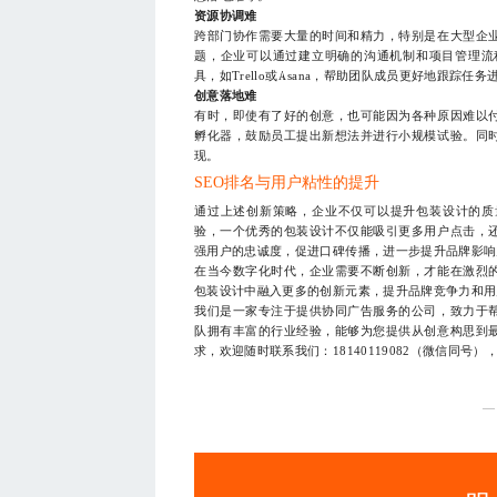
资源协调难
跨部门协作需要大量的时间和精力，特别是在大型企
题，企业可以通过建立明确的沟通机制和项目管理流
具，如Trello或Asana，帮助团队成员更好地跟踪任务
创意落地难
有时，即使有了好的创意，也可能因为各种原因难以
孵化器，鼓励员工提出新想法并进行小规模试验。同
现。
SEO排名与用户粘性的提升
通过上述创新策略，企业不仅可以提升包装设计的质
验，一个优秀的包装设计不仅能吸引更多用户点击，
强用户的忠诚度，促进口碑传播，进一步提升品牌影响
在当今数字化时代，企业需要不断创新，才能在激烈
包装设计中融入更多的创新元素，提升品牌竞争力和用
我们是一家专注于提供协同广告服务的公司，致力于
队拥有丰富的行业经验，能够为您提供从创意构思到
求，欢迎随时联系我们：18140119082（微信同号
—