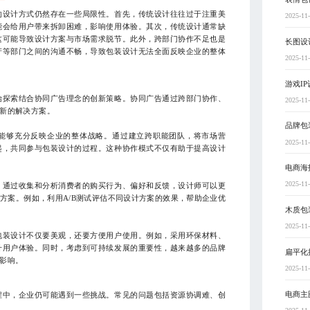
的设计方式仍然存在一些局限性。首先，传统设计往往过于注重美
2025-11
能会给用户带来拆卸困难，影响使用体验。其次，传统设计通常缺
这可能导致设计方案与市场需求脱节。此外，跨部门协作不足也是
长图设
产等部门之间的沟通不畅，导致包装设计无法全面反映企业的整体
2025-11
游戏I
始探索结合协同广告理念的创新策略。协同广告通过跨部门协作、
2025-11
新的解决方案。
品牌包
能够充分反映企业的整体战略。通过建立跨职能团队，将市场营
2025-11
起，共同参与包装设计的过程。这种协作模式不仅有助于提高设计
电商海
2025-11
。通过收集和分析消费者的购买行为、偏好和反馈，设计师可以更
方案。例如，利用A/B测试评估不同设计方案的效果，帮助企业优
木质包
2025-11
包装设计不仅要美观，还要方便用户使用。例如，采用环保材料、
升用户体验。同时，考虑到可持续发展的重要性，越来越多的品牌
扁平化
影响。
2025-11
电商主
程中，企业仍可能遇到一些挑战。常见的问题包括资源协调难、创