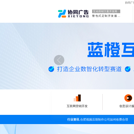
协同广
互动营销方案开发商
整包式定制开发服务
互联网营销开发
创意设计
行业资讯
合肥视频后期制作公司如何收费合理