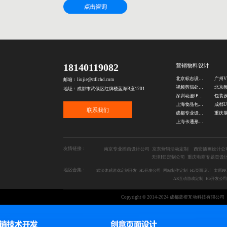
18140119082
营销物料设计
北京标志设计公司
邮箱：liujie@cdlchd.com
视频剪辑处理公司
地址：成都市武侯区红牌楼蓝海B座1201
深圳动漫IP设计公司
包装
上海食品包装设计
联系我们
成都专业设计公司
上海卡通形象设计公司
友情链接：
南京专业插画设计公司
京东营销活动定制
西安插画设计公
天津H5定制公司
重庆电商专题页设
地区合集：
武汉体感游戏定制开发
H5开发公司
网站制作定制
H5页面设计
太原P
AR互动游戏定制
H5开发公司
Copyright © 2014-2024 成都蓝橙互动科技有限公司