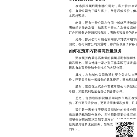
在选择视频后期制作公司时，客户往往会遇
惑。有些公司为了吸引客户，故意压低报价，但
本远超预期。
此外，还有一些公司在合同中模糊不清地描述
明确规定修改次数，结果客户提出几次修改后就
订合同时务必仔细阅读条款，明确各项服务的具
另外，部分公司可能会利用客户对技术细节的
因此，在与制作公司沟通时，客户应尽量了解各
如何在预算内获得高质量服务
要在预算内获得高质量的视频后期制作服务，
辑和调色，那么选择一家小型工作室即可满足需
择具有丰富经验和专业技术的大型公司。
其次，在与制作公司沟通时要充分表达自己
价，还要关注每一项服务的具体费用，避免后期
最后，建议在正式合作前查看该公司的过往案
考察，才能找到最适合自己的合作伙伴。
总之，合肥地区的视频后期制作市场正在快
慎，不仅要关注价格，更要注重质量和效果。只
我们是一家专注于视频后期制作的专业公司，
高质量的视频制作服务。无论您是需要企业宣传
能够根据您的需求定制专属方案。我们的优势在
提供最具性价比的服务。如果您有任何视频制作方面的
同号）。