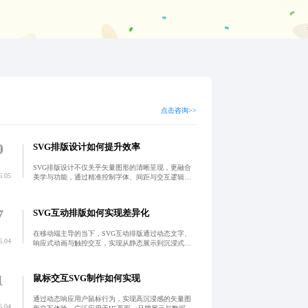
点击咨询>>
0
SVG排版设计如何提升效率
SVG排版设计不仅关乎矢量图形的清晰呈现，更融合
6.05
美学与功能，通过精准控制字体、间距与交互逻辑，
构建高效、一致且动态的数字内容体验。依托跨职能
定制团队，实现设计与开发无缝协同，推动企业数字
化竞争力提升。
7
SVG互动排版如何实现差异化
在移动端主导的当下，SVG互动排版通过动态文字、
6.04
响应式动画与触控交互，实现从静态展示到沉浸式体
验的转变，有效提升用户停留时长与转化率，广泛应
用于品牌宣传页、产品介绍页等场景。
1
鼠标交互SVG制作如何实现
通过动态响应用户鼠标行为，实现高沉浸感的矢量图
6.04