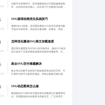
在数字化营销时代，宣传视频剪辑公司需超越基础制
5.12
作，以内容价值为核心，结合用户行为数据与品牌调
性，实现精准传播。真正可靠的团队应具备深度洞
察、敏捷响应与数据优化能力，助力品牌构建差异化
记忆点，提升转化效
5
SVG游戏动画优化实战技巧
随着Web3.0发展，深圳团队聚焦SVG技术在游戏与数
5.12
字娱乐中的应用，凭借其矢量清晰、轻量化、跨设备
兼容等优势，实现高性能互动体验。通过组件化封装
与自动化构建，有效提升开发效率，攻克兼容性难
题，推动H
3
怎样优化微信SVG推文加载速度
通过将矢量图形与HTML5技术相结合，微信SVG推文
5.12
设计提供了丰富的视觉体验和高效的传播效率。它不
仅提升了用户交互体验、优化了加载速度，还具备良
好的兼容性和可维护性。在实际应用中需要注意文件
大小、浏览
6
政企SVG交付难题解决
政企单位在数字化转型中面临视觉表达的交互性、可
5.11
扩展性与跨平台兼容性挑战，传统位图格式难以满足
需求。政企SVG设计凭借矢量特性实现无限缩放不失
真、文件小、支持动画与交互，广泛应用于政务公
开、智慧展厅等场
9
SVG动态图表怎么做
数据驱动SVG制作技术通过将动态数据与矢量图形结
5.11
合，实现图表的自动更新与高效交互，广泛应用于西
安企业的运营监控、生产管理与商业分析中，显著提
升数据解读效率与决策能力。