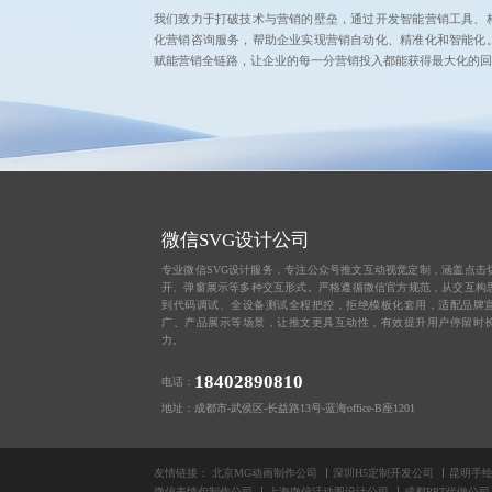
我们致力于打破技术与营销的壁垒，通过开发智能营销工具、
化营销咨询服务，帮助企业实现营销自动化、精准化和智能化
赋能营销全链路，让企业的每一分营销投入都能获得最大化的回
微信SVG设计公司
专业微信SVG设计服务，专注公众号推文互动视觉定制，涵盖点击
开、弹窗展示等多种交互形式。严格遵循微信官方规范，从交互构
到代码调试、全设备测试全程把控，拒绝模板化套用，适配品牌
广、产品展示等场景，让推文更具互动性，有效提升用户停留时
力。
18402890810
电话：
地址：成都市-武侯区-长益路13号-蓝海office-B座1201
友情链接：
北京MG动画制作公司
深圳H5定制开发公司
昆明手
微信表情包制作公司
上海微信活动图设计公司
成都PPT代做公司