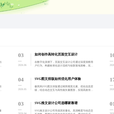
03
1
如何创作高转化页面交互设计
与
在数字化浪潮下，页面交互设计公司通过深度洞察用
2026.06
202
轻
户行为、构建标准化设计流程与创新落地策略，实现
形
从被动响应到主动引导的体验升级。结合数据驱动与
牌
跨职能协作，提升用户停留时长与转化率，推动产品
向人性化、智能化
04
1
SVG图文排版如何优化用户体验
轻
极简风SVG图文排版通过精简视觉元素、优化信息层
2026.05
202
级，结合动态交互与高性能矢量图形，实现高效传达
实
与轻量化体验，广泛应用于品牌官网、电商平台及H5
等
活动页，提升用户转化率与界面可用性。
03
0
SVG推文设计公司选哪家靠谱
量
SVG推文设计公司凭借其轻量化、高清晰度与动态交
2026.04
202