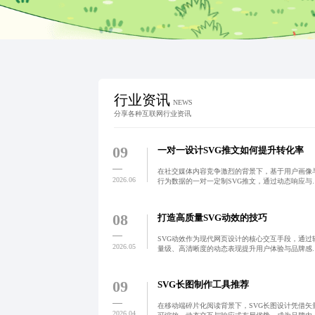
行业资讯
NEWS
分享各种互联网行业资讯
09
一对一设计SVG推文如何提升转化率
在社交媒体内容竞争激烈的背景下，基于用户画像
2026.06
行为数据的一对一定制SVG推文，通过动态响应与
量化视觉设计，实现从曝光到转化的精准闭环。该
式显著提升互动率与用户参与深度，广泛应用于品
推广、活动营销
08
打造高质量SVG动效的技巧
SVG动效作为现代网页设计的核心交互手段，通过
2026.05
量级、高清晰度的动态表现提升用户体验与品牌感
知。它在按钮反馈、页面切换、加载状态等场景中
现自然流畅的视觉引导，结合CSS、GSAP及Lottie
技术
09
SVG长图制作工具推荐
在移动端碎片化阅读背景下，SVG长图设计凭借矢
2026.04