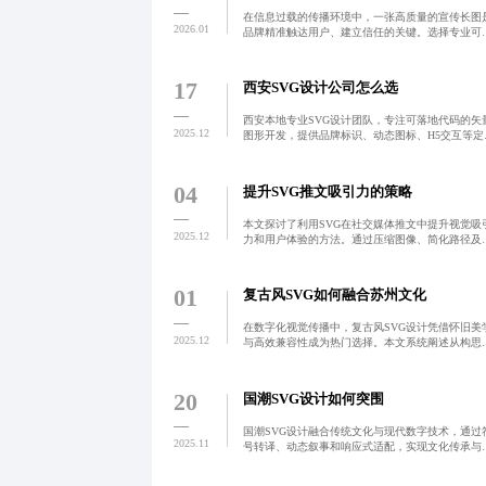
在信息过载的传播环境中，一张高质量的宣传长图
2026.01
品牌精准触达用户、建立信任的关键。选择专业可
的宣传长图设计公司，不仅关乎视觉呈现，更影响
牌形象与转化效果。真正值得信赖的服务方具备透
报价、全流程管控
17
西安SVG设计公司怎么选
西安本地专业SVG设计团队，专注可落地代码的矢
2025.12
图形开发，提供品牌标识、动态图标、H5交互等定
服务，强调设计与前端技术融合，确保文件结构清
晰、性能优化、跨平台兼容，助力企业实现高效数
化升级。
04
提升SVG推文吸引力的策略
本文探讨了利用SVG在社交媒体推文中提升视觉吸
2025.12
力和用户体验的方法。通过压缩图像、简化路径及
化兼容性，创作者可以提高内容的传播效果，并提
EO建议以增强搜索引擎排名。采用适当的设计工具
技巧，可让
01
复古风SVG如何融合苏州文化
在数字化视觉传播中，复古风SVG设计凭借怀旧美
2025.12
与高效兼容性成为热门选择。本文系统阐述从构思
落地的创作流程，结合蓝橙配色的情感表达、微动
交互、本地文化元素的数字化重构及性能优化策略
展现其在品牌标
20
国潮SVG设计如何突围
国潮SVG设计融合传统文化与现代数字技术，通过
2025.11
号转译、动态叙事和响应式适配，实现文化传承与
业价值的双重突破，广泛应用于品牌传播、非遗展
与数字文创领域。