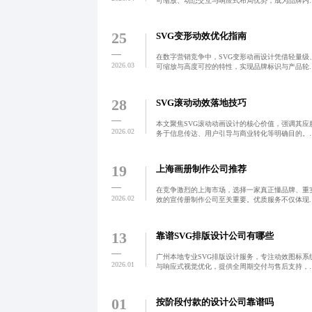
可缩放、动态交互与响应式布局优势，成为品牌内
传播的核心工具。通过滚动触发动画、微交互动效
分层加载策略，实现信息的沉浸式叙事，提升用户
留时长与转化率
25
SVG变形动效优化指南
在数字营销竞争中，SVG变形动画设计凭借轻量级
2026.03
可缩放与高度可控的特性，实现品牌标识与产品轮
的流畅形变，强化视觉冲击力与信息传达效率。微
广告团队通过精细路径控制与响应式布局，解决性
瓶颈与兼容性问
28
SVG滚动动效落地技巧
本文聚焦SVG滚动动画设计的核心价值，强调其应
2026.02
务于信息传达、用户引导与商业转化等明确目的。
对当前行业存在的性能瓶颈与实现误区，提出分层
发、懒加载、自适应优化等实战策略，助力深圳地
企业打造高性能
19
上海画册制作公司推荐
在竞争激烈的上海市场，选择一家真正懂品牌、重
2026.02
效的宣传册制作公司至关重要。优质服务不仅体现
设计匹配度与沟通效率，更在于交付规范与后期支
持。企业应警惕低价陷阱与模板化设计，聚焦成果
向，确保每一份宣传
13
靠谱SVG排版设计公司有哪些
广州本地专业SVG排版设计服务，专注动效图标系
2026.01
与响应式视觉优化，提供全周期交付与售后支持，
保设计即用、性能高效。
01
按阶段付款的设计公司靠谱吗