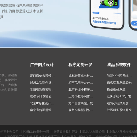
构建数据驱动体系和提供数字
。我们的目标是通过技术创新
报。
广告图片设计
程序定制开发
成品系统软件
切换、滑动展
厦门微信条漫设计公司
成都智慧充电桩开发
智慧化社区系统开发
思、视觉设计
郑州活动课件设计公司
济南电商平台开发公司
婚恋交友系统源码
宣传、活动推
贵阳视频微剪辑公司
北京拼团小程序开发
微信报修系统
长与内容传播
成都节日表情包设计公司
上海小程序制作公司
任务系统APP开发
北京IP形象设计公司
海口自营商城开发
租赁小程序开发公司
南宁宣传画册设计公司
泉州AI模型训练公司
社区服务系统开发
南京包装插画设计
南京支付宝财富号开发
知识付费小程序开发
苏州微信SVG推文设计
IOSAPP开发公司
陪玩交友系统搭建
电商美工外包公司
长沙商城定制
社区门禁系统开发
绘动画制作公司
苏州DM单设计公司
智慧政务软件开发
深圳AR制作公司
上海AR互动游戏制
多商户系统开发
攀枝花微信小程序开发
广州原创IP设计公司
成都UI设计公司
上海物联网