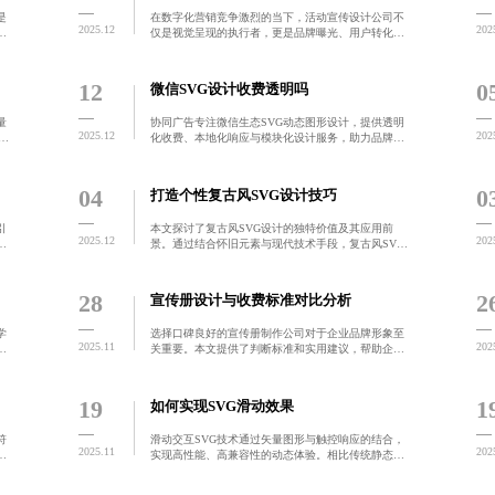
是
在数字化营销竞争激烈的当下，活动宣传设计公司不
2025.12
202
靠
仅是视觉呈现的执行者，更是品牌曝光、用户转化与
品
信任构建的关键推手。专业团队具备品牌理解力、跨
明
平台适配能力与协同共创机制，确保设计方案高效落
地并实现可衡量传
12
0
微信SVG设计收费透明吗
量
协同广告专注微信生态SVG动态图形设计，提供透明
2025.12
202
制
化收费、本地化响应与模块化设计服务，助力品牌实
现视觉统一与传播效率提升。3个月内可实现用户停留
字
时间增长25%以上，维护成本降低40%，真正实现一次
投入长
04
0
打造个性复古风SVG设计技巧
引
本文探讨了复古风SVG设计的独特价值及其应用前
2025.12
202
优
景。通过结合怀旧元素与现代技术手段，复古风SVG
供S
设计不仅能满足用户对个性化内容的追求，还为企业
与
品牌升级提供了新的思路。
28
2
宣传册设计与收费标准对比分析
学
选择口碑良好的宣传册制作公司对于企业品牌形象至
2025.11
202
到
关重要。本文提供了判断标准和实用建议，帮助企业
效
筛选出真正值得信赖的合作伙伴，并通过案例展示、
，
行业认证和服务质量等方面进行评估，避免预算超支
和设计不符预期的
19
1
如何实现SVG滑动效果
符
滑动交互SVG技术通过矢量图形与触控响应的结合，
2025.11
202
商
实现高性能、高兼容性的动态体验。相比传统静态图
示
像，它在移动端具备无损缩放、低负载、高帧率等优
势，广泛应用于电商、教育、旅游等领域，显著提升