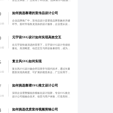
形交互体验，广泛应用于H5页面、品牌展示与数据可
视化场景，提升用户参与度与转化率。
0
如何挑选靠谱的宣传品设计公司
企业品牌推广中，宣传品设计是塑造品牌形象的关键
6.03
环节。面对市场鱼龙混杂的设计服务，企业需从设计
实力、案例真实性、沟通效率与售后支持等维度系统
评估。选择专业团队可避免低价陷阱与模板化输出，
确保设计既美观又
0
元宇宙SVG设计如何实现高效交互
在元宇宙快速演进的背景下，元宇宙SVG设计凭借轻
6.02
量化、高清晰度、动态交互与跨设备兼容性，成为构
建虚拟世界视觉体验的核心技术。它支持无限缩放不
失真，实现高效渲染与流畅交互，广泛应用于界面组
件、角色造型与
5
复古风SVG如何实现
复古风SVG设计融合怀旧美学与现代技术，通过矢量
6.02
图形实现高精度、可扩展的视觉表达，广泛应用于品
牌标识、交互图标与动态界面。其核心价值在于情感
共鸣与视觉差异化，结合低饱和色调、手绘质感与经
典元素重构，提
7
如何挑选靠谱SVG推文设计公司
深圳企业需警惕低价模板化设计陷阱，专业SVG推文
6.01
设计公司能融合技术、创意与用户体验，打造高转化
互动内容。通过扎实技术能力、品牌定制化创意、高
效交付流程及真实案例数据，实现视觉吸引力与传播
效果双赢。
4
如何挑选优质宣传视频剪辑公司