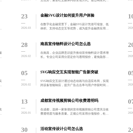
容
互优势，重塑社交媒体内容呈现方式。通过响应式布
与
局与性能优化，实现用户停留时长提升47%、转发率增
停
长60%的显著转化效果，助力品牌在信息洪流中脱颖而
出。
23
1
金融SVG设计如何提升用户体验
、
在数字化金融背景下，金融SVG设计凭借可缩放、低
2026.03
202
廓
体积、支持动态交互等优势，成为提升金融类应用视
距
觉体验与信息传达效率的核心技术。本文聚焦系统化
能
设计流程、响应式适配、品牌调性融合及功能性动效
应用，结合微距
28
2
南昌宣传物料设计公司怎么选
服
在南昌，企业品牌意识提升推动宣传物料设计需求增
2026.02
202
针
长。专业公司采用分层定价与透明报价，避免隐形收
开
费，注重案例质量与客户口碑，助力企业构建统一视
区
觉形象，实现品牌价值长期积累。
05
0
SVG响应交互实现智能广告新突破
实
SVG响应交互设计通过动态动画与自适应布局，实现
2026.02
202
在
跨设备智能响应，提升广告点击率与用户停留时间。
结合行为数据触发个性化内容，优化加载性能，推动
导
广告从被动展示向主动互动演进，助力品牌在数字竞
争中脱颖而出。
13
0
成都宣传视频剪辑公司收费透明吗
统
在成都，选择一家靠谱的宣传视频剪辑公司需关注收
2026.01
202
确
费透明度与服务质量。正规公司采用分项报价，杜绝
隐性成本，提供全流程可控服务，确保品牌内容精准
传达。优质剪辑不仅是技术输出，更是品牌价值的传
递。
30
2
活动宣传设计公司怎么选