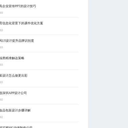
高企业宣传PPT的设计技巧
-03
育信息化背景下的课件优化方案
-03
风UI设计提升品牌识别度
-03
福类精准触达策略
-03
装设计怎么做更出彩
-03
选深圳APP设计公司
-02
妆品包装设计步骤详解
-02
据可视MG动画制作公司