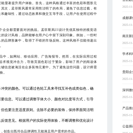
它能显著提升用户体验。首先，这种风格通过丰富的色彩和图形元
2025-11
。其次，孟菲斯风通常采用简洁明了的布局，避免了信息过载，有
性和趣味性，通过动态效果和微交互等手段，让用户在使用过程中
成都课
2025-11
个企业都需要面对的挑战。孟菲斯风UI设计凭借其独特的视觉语
意的设计风格，品牌能够在用户心中留下深刻印象。例如，一些时
南京新
己的品牌形象中，取得了不错的市场反响。这种风格不仅能传递出
2025-11
。
学术科
产品中，如网站、移动应用、广告海报等。然而，在实际应用过程
2025-11
追求视觉冲击力，导致页面色彩过于繁杂，影响了用户的阅读体
关键信息被淹没在众多装饰元素中。为了避免这些问题，设计师需
贵阳企
验。
2025-11
多冲突的颜色。可以通过色轮工具来寻找互补色或类似色，确
深圳微
2025-11
重要信息。可以通过调整字体大小、颜色对比度等方式，引导
产品推
，但也要注意适度原则。去除不必要的装饰，保持界面简洁明
2025-11
集反馈意见。根据用户的实际使用体验，不断调整和优化设计
公益插
计，创造出既符合品牌调性又能满足用户需求的作品。