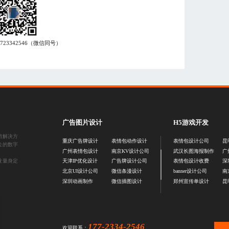
7723342546
（微信同号）
广告图片设计
H5游戏开发
销解决方
重庆广告牌设计
表情包动作设计
表情包设计公司
昆
位的数字
广州表情包设计
南京KV设计公司
武汉长图海报制作
广
业量身定
天津IP优化设计
广告牌设计公司
表情包设计收费
深
北京UI设计公司
微信条漫设计
banner设计公司
南
深圳动画制作
微信插图设计
郑州宣传单设计
昆
177-2334-2546
欢迎联系：