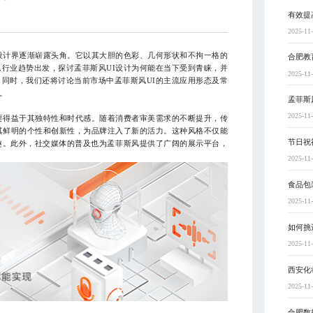
有效提
2025-11
设计界逐渐崭露头角。它以其大胆的色彩、几何形状和不拘一格的
合肥教
行业趋势出发，探讨孟菲斯风UI设计为何能在当下受到青睐，并
2025-11
同时，我们还将讨论当前市场中孟菲斯风UI的主流应用形态及常
。
孟菲斯
2025-11
要得益于其独特性和时代感。随着消费者审美需求的不断提升，传
其鲜明的个性和创新性，为品牌注入了新的活力。这种风格不仅能
节日祝
趣。此外，社交媒体的普及也为孟菲斯风提供了广阔的展示平台，
2025-11
食品包
2025-11
如何挑
2025-11
西安化
2025-11
合肥数