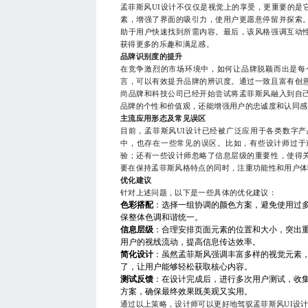
孟菲斯风UI设计不仅仅是视觉上的享受，更重要的是
素，增强了界面的吸引力，使用户更愿意停留并探索
助于用户快速找到所需内容。最后，该风格强调互动
获得更多的乐趣和满足感。
品牌识别度的提升
在竞争激烈的市场环境中，如何让品牌脱颖而出是每
言，可以有效提升品牌的辨识度。通过一致且富有创
尚品牌和科技公司已经开始尝试将孟菲斯风融入到自
品牌的个性和价值观，还能增强用户的忠诚度和认同感
主流应用形态及常见误区
目前，孟菲斯风UI设计已经被广泛应用于各类数字
中，也存在一些常见的误区。比如，有些设计师过于
验；还有一些设计师忽略了信息层级的重要性，使得
要在保持孟菲斯风格特点的同时，注重功能性和用户体
优化建议
针对上述问题，以下是一些具体的优化建议：
色彩搭配
：选择一组协调的颜色方案，避免使用过
保整体色调和谐统一。
信息层级
：合理安排页面元素的位置和大小，突出
用户的视线流动，提高信息传达效率。
简化设计
：虽然孟菲斯风强调丰富多样的视觉元素
了，让用户能够轻松获取核心内容。
测试反馈
：在设计完成后，进行多次用户测试，收
方案，确保最终效果既美观又实用。
通过以上策略，设计师可以更好地驾驭孟菲斯风UI设