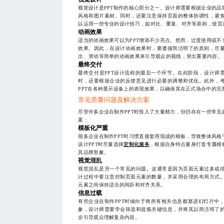
视觉设计是PPT制作的核心部分之一。设计师需要根据企业的
风格和图片素材。同时，还要注意保持页面的整体协调性，避
以运用一些专业的设计技巧，如对比、重复、对齐等原则，使页
动画效果
适当的动画效果可以为PPT增添不少亮点。然而，过度使用或
效果。因此，在设计动画效果时，要遵循简洁明了的原则，尽
出、滑动等简单的动画效果来引导观众的视线，突出重要内容。
最终交付
最终交付是PPT设计流程的最后一个环节。在此阶段，设计师
时，还要根据企业的反馈意见进行必要的调整和优化。此外，
PPT在各种显示设备上的表现效果，以确保其在正式场合中的完
常见质量问题及解决方案
尽管许多企业在制作PPT时投入了大量精力，但仍存在一些常
案：
模板化严重
很多企业在制作PPT时习惯直接套用现成的模板，导致整体风
设计PPT时尽量选择
定制化服务
，根据自身特点量身打造专属模
其品牌形象。
视觉混乱
视觉混乱是另一个常见的问题。这通常是因为页面元素过多或
计过程中要注意控制页面元素的数量，并采用合理的布局方式
元素之间保持适当的间距和对齐关系。
信息过载
有些企业在制作PPT时倾向于将所有相关信息都塞进幻灯片中
象，设计师需要学会筛选和提炼关键信息，并将其以简洁明了
步引导观众理解复杂内容。