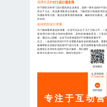
选择合适的
PPT设计服务商
对于那些没有专门设计团队的企业来说，选择一家专业的PPT
意以下几点：首先要考察其过往案例，了解其设计风格是否符
沟通效率等方面；最后还要考虑价格因素，确保性价比最优。
作伙伴。
如何把控设计质量
为了确保最终成品的质量，企业可以从以下几个方面入手：一
是加强与设计师之间的沟通协作，及时反馈修改意见；三是定
准。通过以上措施，企业可以有效提高PPT的整体质量水平。
总之，一份成功的宣传PPT不仅需要具备良好的视觉效果，更
能够帮助企业更好地完成PPT设计任务，提升品牌形象与商业价
如果您正在寻找专业的PPT设计服务，我们拥有丰富的经验和
联系方式是18140119082，期待与您合作！
— THE END
咨询热线
17723342546
服务
回到顶部
专注于互动营