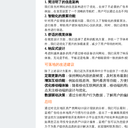
1. 简洁明了的信息架构
我们首先对网站的信息架构进行了优化，去掉了不必要的广告
例如，在首页设置了一个清晰的导航栏，用户可以通过点击不同
2. 智能化的搜索功能
针对用户反馈较多的搜索问题，我们引入了智能化的搜索算法
进行推荐，帮助用户更快地找到心仪的房源。同时，我们还增
条件进行筛选。
3. 舒适的视觉体验
在视觉设计方面，我们选择了柔和的配色方案，并统一了字体
外，我们还优化了图片的加载速度，减少了用户等待的时间。
4. 响应式设计
考虑到越来越多的用户通过移动设备访问网站，我们采用了响
体验。无论是手机、平板还是电脑，用户都能获得一致的操作感
可落地的改进建议
除了上述设计方案外，我们还为开发商和中介平台提供了一些具
定期更新内容
：保持网站内容的新鲜度，及时发布最新
增加互动功能
：例如在线咨询、预约看房等功能，方便
优化移动端体验
：随着移动互联网的发展，移动端的用
点关注移动端的设计与优化。
数据驱动决策
：通过分析用户行为数据，了解用户的偏
总结
通过对北京地区房产类网站UI设计现状的分析，我们可以看到
蓝橙广告结合本地用户习惯与行业趋势，提出了一套兼顾美观
望这些方法能够帮助开发商和中介平台提升用户转化率和品牌信
如果您正在寻找专业的房产UI设计服务，蓝橙广告可以为您提
力于为客户提供高品质的设计解决方案。欢迎随时联系我们，电话：1