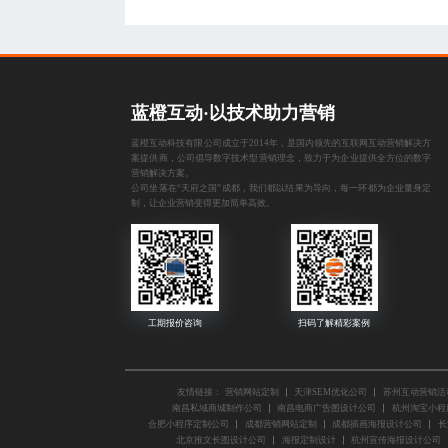
蓝橙互动·以技术助力营销
蓝橙互动科技有限公司成立于2014年，是国内领先的互联网互动营销解决方
案提供商，公司倡导数字技术型营销理念，致力于为企业提供全方位的数字
营销解决方案。
公司坐落在“天府之国”成都，我们都以结果为导向，每一环都为企业量身定
制，让企业营销变得更加简单高效。
友情链接：
营销网站定制
天津SEM优化公司
苏州互动营销活
南昌私域商城制作公司
南昌电商广告图设计公司
杭州淘宝小程
合肥小程序定制公司
成都营销网站定制
成都插画海报设计公司
长
北京推文长图设计公司
海报定制设计
杭州宣传海报设计公司