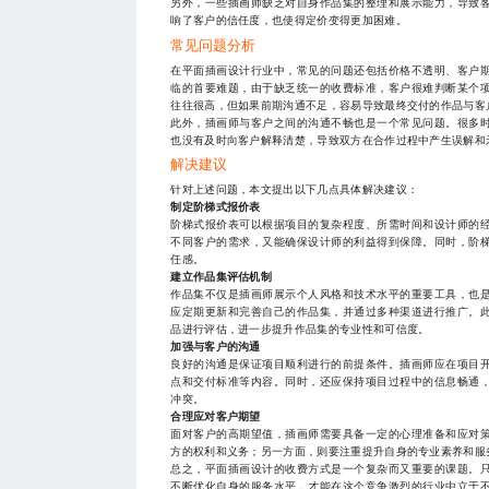
另外，一些插画师缺乏对自身作品集的整理和展示能力，导致
响了客户的信任度，也使得定价变得更加困难。
常见问题分析
在平面插画设计行业中，常见的问题还包括价格不透明、客户
临的首要难题，由于缺乏统一的收费标准，客户很难判断某个
往往很高，但如果前期沟通不足，容易导致最终交付的作品与客
此外，插画师与客户之间的沟通不畅也是一个常见问题。很多
也没有及时向客户解释清楚，导致双方在合作过程中产生误解和
解决建议
针对上述问题，本文提出以下几点具体解决建议：
制定阶梯式报价表
阶梯式报价表可以根据项目的复杂程度、所需时间和设计师的
不同客户的需求，又能确保设计师的利益得到保障。同时，阶
任感。
建立作品集评估机制
作品集不仅是插画师展示个人风格和技术水平的重要工具，也
应定期更新和完善自己的作品集，并通过多种渠道进行推广。
品进行评估，进一步提升作品集的专业性和可信度。
加强与客户的沟通
良好的沟通是保证项目顺利进行的前提条件。插画师应在项目
点和交付标准等内容。同时，还应保持项目过程中的信息畅通
冲突。
合理应对客户期望
面对客户的高期望值，插画师需要具备一定的心理准备和应对
方的权利和义务；另一方面，则要注重提升自身的专业素养和服
总之，平面插画设计的收费方式是一个复杂而又重要的课题。
不断优化自身的服务水平，才能在这个竞争激烈的行业中立于