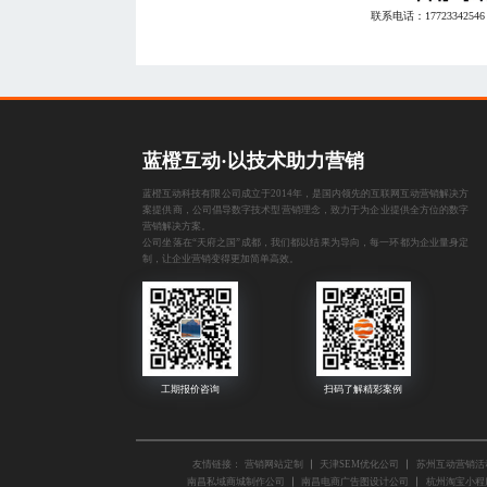
联系电话：
17723342546
蓝橙互动·以技术助力营销
蓝橙互动科技有限公司成立于2014年，是国内领先的互联网互动营销解决方
案提供商，公司倡导数字技术型营销理念，致力于为企业提供全方位的数字
营销解决方案。
公司坐落在“天府之国”成都，我们都以结果为导向，每一环都为企业量身定
制，让企业营销变得更加简单高效。
友情链接：
营销网站定制
天津SEM优化公司
苏州互动营销活
南昌私域商城制作公司
南昌电商广告图设计公司
杭州淘宝小程