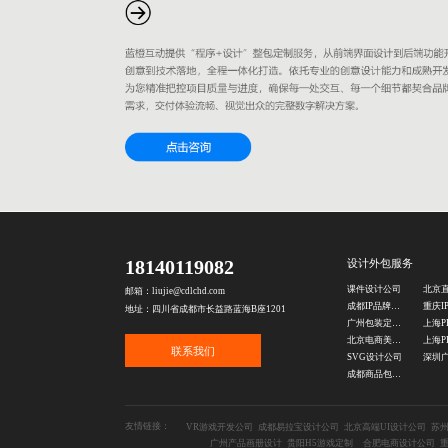
18140119082
设计外包服务
课件设计公司
邮箱：liujie@cdlchd.com
成都IP品牌全案设计
地址：四川省成都市长益路蓝海B座1201
广州包装定制设计公司
北京电商美工外包公司
联系我们
SVG设计公司
成都商品包装设计公司
友情链接：
VR游戏开发公司
成都易拉宝设计公司
北京高端UI设计公司
苏
广州产品画册设计
贵阳H5游戏定制
合肥电商设计公司