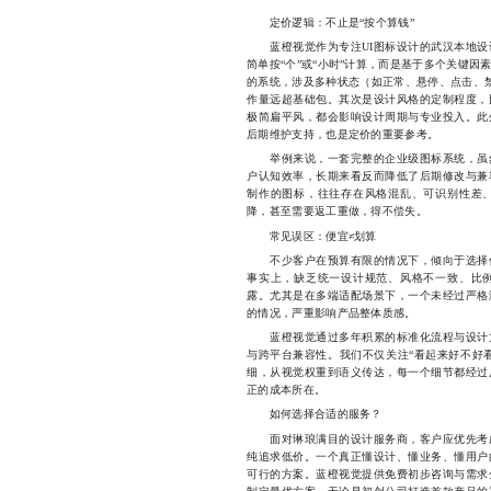
定价逻辑：不止是“按个算钱”
蓝橙视觉作为专注UI图标设计的武汉本地设
简单按“个”或“小时”计算，而是基于多个关键因
的系统，涉及多种状态（如正常、悬停、点击、禁用）
作量远超基础包。其次是设计风格的定制程度，
极简扁平风，都会影响设计周期与专业投入。此
后期维护支持，也是定价的重要参考。
举例来说，一套完整的企业级图标系统，虽然
户认知效率，长期来看反而降低了后期修改与兼
制作的图标，往往存在风格混乱、可识别性差
降，甚至需要返工重做，得不偿失。
常见误区：便宜≠划算
不少客户在预算有限的情况下，倾向于选择低
事实上，缺乏统一设计规范、风格不一致、比
露。尤其是在多端适配场景下，一个未经过严格
的情况，严重影响产品整体质感。
蓝橙视觉通过多年积累的标准化流程与设计方
与跨平台兼容性。我们不仅关注“看起来好不好看
细，从视觉权重到语义传达，每一个细节都经过
正的成本所在。
如何选择合适的服务？
面对琳琅满目的设计服务商，客户应优先考虑
纯追求低价。一个真正懂设计、懂业务、懂用户
可行的方案。蓝橙视觉提供免费初步咨询与需求