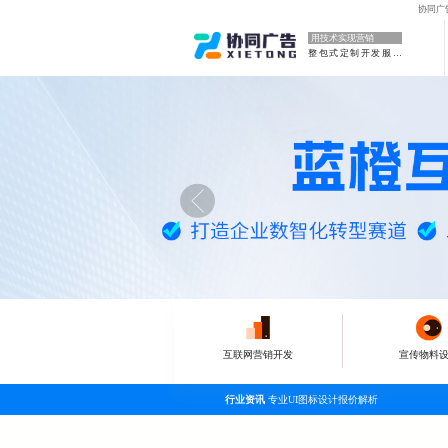
协同广
用技术实现营销
整包式定制开发服务
互联网营销开发
宣传物料
行业资讯
专业UI图标设计报价解析