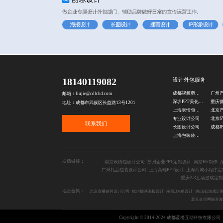
18140119082
设计外包服务
成都视频剪辑公司
邮箱：liujie@cdlchd.com
深圳PPT美化公司
地址：成都市武侯区长益路13号1201
上海表情包设计公司
专业设计公司
联系我们
长图设计公司
上海包装袋设计公司
友情链接：
南京表情包设计公司
苏州企业PPT定制设计
南京H5制作
广州礼品包装设计公司
上海高端PPT设计
上海商城小程序定
重庆AR互动游戏定制
地区合集：
北京直播贴片设计公司
杭州插画海报设计
南昌DM单设计
唐山H5游戏定
北京企业网站开发
Copyright © 2014-2024 成都蓝橙互动科技有限公司