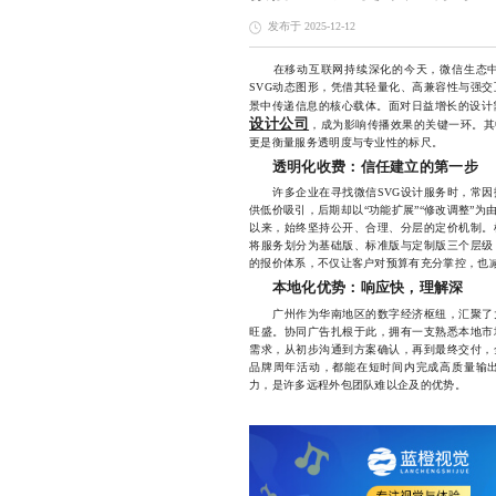
发布于 2025-12-12
在移动互联网持续深化的今天，微信生态中
SVG动态图形，凭借其轻量化、高兼容性与强
景中传递信息的核心载体。面对日益增长的设计
设计公司
，成为影响传播效果的关键一环。其
更是衡量服务透明度与专业性的标尺。
透明化收费：信任建立的第一步
许多企业在寻找微信SVG设计服务时，常因
供低价吸引，后期却以“功能扩展”“修改调整”
以来，始终坚持公开、合理、分层的定价机制。
将服务划分为基础版、标准版与定制版三个层级
的报价体系，不仅让客户对预算有充分掌控，也
本地化优势：响应快，理解深
广州作为华南地区的数字经济枢纽，汇聚了大
旺盛。协同广告扎根于此，拥有一支熟悉本地市
需求，从初步沟通到方案确认，再到最终交付，
品牌周年活动，都能在短时间内完成高质量输
力，是许多远程外包团队难以企及的优势。