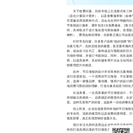
关于收费问题，目前市场上主流模式有三种：
（适合少量设计需求）、以及套餐服务制（如春
司普遍采用前两种方式，且会在合同中明确列出
节海报设计服务，通常包含3次免费修改、2套主视
间，具体取决于设计复杂度与附加服务。若需延
物料），费用会相应增加，但多数正规公司会提
针对常见问题，许多客户反映“低价陷阱”和“沟
头吸引客户，实则后续加价频繁，甚至要求额外支
稿，或由实习生代工，最终成品与预期差距巨大
与报价明细，并签订书面协议。同时，优先选择
商，以提高效率。良好的服务商不仅会主动同步
朝着理想方向推进。
此外，节日海报的设计并非简单的元素堆砌，
进行深度策划。一个优秀的节日海报，不仅要视
此，选择一家懂品牌、懂传播、懂用户的设计师
地消费习惯的深刻理解，打造出兼具创意与转化
长远来看，一次高质量的节日海报设计，不仅
持续输出风格统一、品质稳定的视觉内容，企业
度。这种无形资产的价值，远超单一活动的曝光
综上所述，企业在选择郑州本地的节日海报设计
的专业性、流程的规范性以及收费的透明度。只
视觉部署，真正实现营销价值最大化。
我们专注为郑州及周边企业提供高品质的节日
特性打造高辨识度的节日视觉方案，服务涵盖春