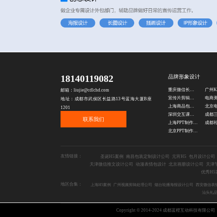
18140119082
品牌形象设计
重庆微信长图设计公司
邮箱：liujie@cdlchd.com
宣传片剪辑公司
地址：成都市武侯区长益路13号蓝海大厦B座
上海商品包装设计公司
1201
深圳交互课件制作公司
联系我们
上海PPT制作公司
北京PPT制作公司
友情链接：
圣诞H5案例
南昌包装定制设计公司
元宵H5
包月设计公司
天津微信推文设计公司
动漫表情包设计
北京画册设计公司
天津
优秀H5
地区合集：
上海H5案例
广州视频剪辑处理公司
烟台轮播海报设计公司
西安微信表
汕头礼
Copyright © 2014-2024 成都蓝橙互动科技有限公司