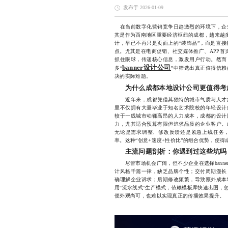
发布于 2026-01-09
在当前数字化营销竞争日趋激烈的环境下，企
其是作为西南地区重要经济枢纽的成都，越来越多品
计，早已不再只是页面上的“装饰品”，而是直
点。尤其是在电商促销、社交媒体推广、APP首页
抓住眼球，传递核心信息，激发用户行动。然而
banner设计公司
多“
”中筛选出真正值得信
决的实际难题。
为什么成都本地设计公司更值得考
近年来，成都凭借其独特的城市气质与人才集
里不仅拥有大量毕业于知名艺术院校的年轻设计
较于一线城市动辄高昂的人力成本，成都的设计
力，尤其适合预算有限但追求品质的企业客户。
无论是需求调整、修改反馈还是紧急上线任务
率。这种“创意+速度+性价比”的组合优势，使得成
主流问题剖析：你遇到过这些坑吗
尽管市场机会广阔，但不少企业在选择banne
计风格千篇一律，缺乏品牌个性；交付周期漫长
确理解企业诉求；后期修改频繁，导致额外成本
用“流水线式”生产模式，依赖模板库快速出图，
便外观尚可，也难以实现真正的传播效果提升。