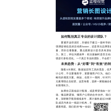
如何甄别真正专业的设计团队？
要避开这些误区，关键在于建立一套科学的筛
强调促销信息的活动类banner，还是突出品
量，而非仅看数量。重点观察设计是否具有原
力。第三，评估沟通效率：初次接触时是否主动
馈进行多轮优化。一个真正专业的团队，不会把“
未来趋势：从“好看”到“有效”的
随着A/B测试、数据追踪等工具的普及，优秀的b
计公司，不仅要懂美学，更要懂用户行为。他们
略性的视觉方案。例如，在双十一期间，针对不
元素增强点击欲望。这意味着，选择一家能融合创意
长期增长力。
如果你正面临设计瓶颈，或是希望借由一次视
场、懂品牌逻辑、懂用户心理的合作伙伴。我们专
务，深耕数字视觉领域多年，累计服务超过200
队成员均来自一线设计机构，擅长将品牌理念转
通透明度。我们坚持“每一份设计都服务于目标”