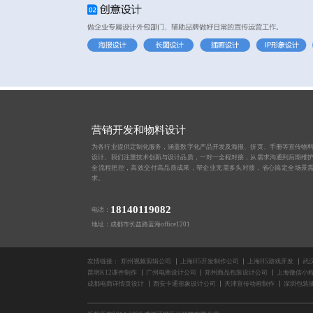
营销开发和物料设计
为各行业提供定制化服务，涵盖数字化产品开发及海报、折页、手册等宣传物
设计。我们注重技术创新与设计品质，一对一全程对接，从需求沟通到后期维
全流程把控，高效交付高品质成果，帮企业无需多头对接，省心搞定全场景
求。
18140119082
电话：
地址：成都市长益路蓝海office1201
友情链接：
郑州视频剪辑公司
上海H5开发制作公司
上海H5游戏开发
武
昆明K12课件制作
广州电商设计公司
郑州商品包装设计公司
上海微信小
成都电商详情页设计
西安卡通形象设计公司
天津宣传动画制作
深圳包装