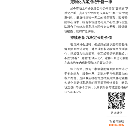
定制化方案拒绝千篇一律
如今市场上不少设计公司仍停留在“套模板”的
质化严重。真正专业的公司应具备“一案一策”的
道特性，量身打造独一无二的视觉语言。蓝橙视
的核心诉求，结合市场趋势与用户心理进行创意
队融合了传统水墨意境与现代街头元素，既保留
容破圈，获得广泛传播。
持续创新力决定长期价值
视觉风格会过时，但品牌的辨识度却需要持续
漫画插画设计公司，对企业的长远发展至关重要
化，积极引入动态插画、交互式视觉等新形式，
不仅“好看”，更能“打动人心”。这种不断进化
在未来数年内保持视觉上的领先优势。
综上所述，挑选一家靠谱的漫画插画设计公司
于专业能力、服务体系、定制水平与创新潜力的
客户而言，选择像蓝橙视觉这样兼具深度与温度
各类企业提供高品质的漫画插画设计服务，涵盖
场景设计等多个方向，以真实案例与稳定交付赢
17723342546
咨询热线
18140119082