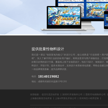
提供批量性物料设计
我们是一家以 “创意落地为核心” 的设计公司，核心优势是 “行业洞察 + 用户
维”。深入了解不同行业的目标用户偏好，将商业需求与用户体验结合，打造
好看又好用的设计方案。覆盖线上线下全场景设计，包括 UI设计、海报设计、
料设计、IP设计等。提供长期合作，支持设计体系标准化搭建，帮助企业建立
一的品牌视觉形象，提升品牌辨识度。
18140119082
电话：
地址：成都市武侯区长益路13号1201
友情链接：
促活引流活动开发
深圳H5开发制作公司
贵阳3D动画制作公司
上海微信裂变活动开发
上海APP原生开发公司
苏州淘宝小程序定制