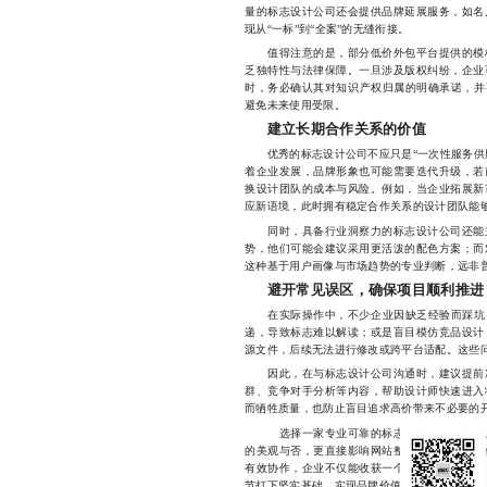
量的标志设计公司还会提供品牌延展服务，如名
现从“一标”到“全案”的无缝衔接。
值得注意的是，部分低价外包平台提供的模板
乏独特性与法律保障。一旦涉及版权纠纷，企业
时，务必确认其对知识产权归属的明确承诺，并要
避免未来使用受限。
建立长期合作关系的价值
优秀的标志设计公司不应只是“一次性服务供应
着企业发展，品牌形象也可能需要迭代升级，若
换设计团队的成本与风险。例如，当企业拓展新
应新语境，此时拥有稳定合作关系的设计团队能
同时，具备行业洞察力的标志设计公司还能主
势，他们可能会建议采用更活泼的配色方案；而
这种基于用户画像与市场趋势的专业判断，远非
避开常见误区，确保项目顺利推进
在实际操作中，不少企业因缺乏经验而踩坑。
递，导致标志难以解读；或是盲目模仿竞品设计
源文件，后续无法进行修改或跨平台适配。这些
因此，在与标志设计公司沟通时，建议提前准
群、竞争对手分析等内容，帮助设计师快速进入
而牺牲质量，也防止盲目追求高价带来不必要的
选择一家专业可靠的标志设计公司，本质上
的美观与否，更直接影响网站整体气质、用户信
有效协作，企业不仅能收获一个高辨识度的标志
节打下坚实基础，实现品牌价值的可持续增长。