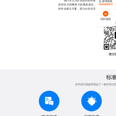
我们专注为企业提供高价值的PPT设计服务，
咨询热线
18402890810
息转化为清晰有力的视觉表达，注重内容逻辑与
的专业展示方案，助力企业在关键场合赢得先机，181
回到顶部
微信