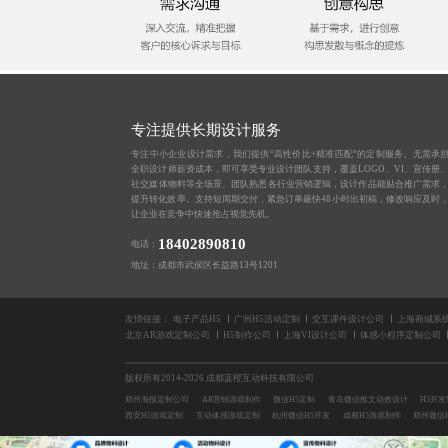
专注提供长期设计服务
专注中小企业设计需求，我们提供“高性价比+精准匹配”的定制服务。无需承
全职设计师薪资成本，即可享受专业设计团队支持，覆盖LOGO、VI、宣传册
社交媒体物料等全场景。团队熟悉各行业营销逻辑，设计作品能贴合推广需求
提升转化效率。支持短周期交付，紧急订单最快48小时出初稿，修改响应及时
让企业在竞争中快速抢占视觉先机。
18402890810
电话：
地址：成都市武侯区长益路13号1201
友情链接：
电子产品H5
广州H5活动定制
交互课件设计公司
上海商城系
北京AR游戏定制公司
H5制作公司
上海VI设计公司
体感小程序定制公司
版权所有2014-2026 成都蓝橙互动科技有限公司
郑州海报定制公司
AR营销游戏制作
微信H5定制
青岛微信推文动效设计
H5开
西安H5游戏定制
互动体感游戏定制
杭州微信H5开发
成都H5游戏制作
郑州微信