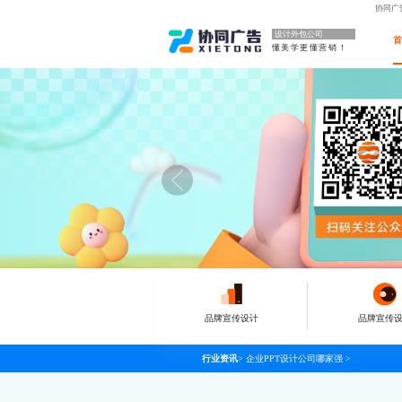
协同广
设计外包公司
懂美学更懂营销！
品牌宣传设计
品牌宣传
行业资讯
>
企业PPT设计公司哪家强
>