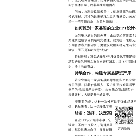
扣。尤其在内容层面，优秀的团队会主动参与企
务于整体目标，而非单纯堆砌图表。
例如，在融资路演项目中，仅靠漂亮的动画和
模式图解、精准的数据呈现以及具有感染力的故
异——前者懂商业，后者只懂设计。
如何甄别一家靠谱的企业PPT设计
面对琳琅满目的服务商，企业该如何筛选？建
关注其过往项目的结构完整性、视觉统一性以及
长期合作客户的评价，更能反映服务稳定性与专
建议，而不是被动执行“改稿”。
特别提醒：避免选择那些“只做美化不重逻辑”
求客户提供完整文案后再进行加工，那很可能是把
识，终于高效表达。
持续合作，构建专属品牌资产库
若企业能与一家具备战略思维的实力名企级设
价值回报。随着合作深入，双方将逐步积累属于
复用的“品牌展示资产库”。未来无论面对新客户
质量素材，大幅提升沟通效率。
更重要的是，这种一致性有助于强化品牌辨
信。长远来看，这不仅降低了每次制作的成本与
结语：选择，决定高度
企业PPT设计绝非小事，它承载着企业的战略
试错，不如一次投入，选择真正懂你、能陪你成
时，那份从容与自信，往往就源自于背后那一份