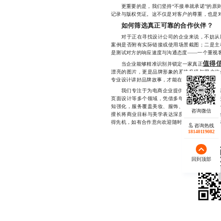
更重要的是，我们坚持“不接单就承诺”的原则
记录与版权凭证。这不仅是对客户的尊重，也是
如何筛选真正可靠的合作伙伴？
对于正在寻找设计公司的企业来说，不妨从以
案例是否附有实际链接或使用场景截图；二是主
是测试对方的响应速度与沟通态度——一个重视客
值得
当企业能够精准识别并锁定一家真正
漂亮的图片，更是品牌形象的系统升级与用户信
专业设计讲好品牌故事，才能在红海中脱颖而出
我们专注于为电商企业提供高品质的视觉设计
页面设计等多个领域，凭借多年实战经验与稳定
知强化，服务覆盖美妆、服饰、食品、家居等多
擅长将商业目标与美学表达深度融合，确保每一
得先机，如有合作意向欢迎随时联系1772334254
咨询热线
18140119082
回到顶部