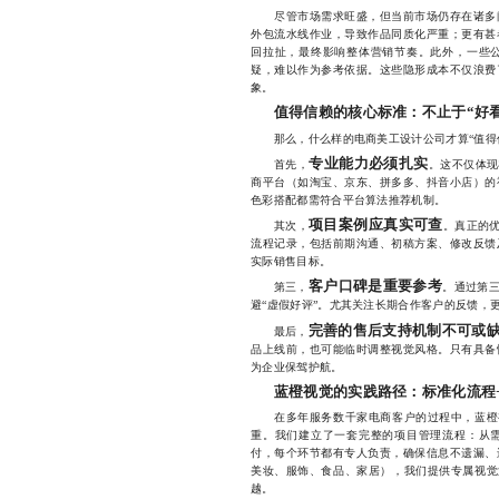
尽管市场需求旺盛，但当前市场仍存在诸多问
外包流水线作业，导致作品同质化严重；更有甚
回拉扯，最终影响整体营销节奏。此外，一些
疑，难以作为参考依据。这些隐形成本不仅浪费
象。
值得信赖的核心标准：不止于“好看
那么，什么样的电商美工设计公司才算“值得信
专业能力必须扎实
首先，
。这不仅体现
商平台（如淘宝、京东、拼多多、抖音小店）的
色彩搭配都需符合平台算法推荐机制。
项目案例应真实可查
其次，
。真正的优
流程记录，包括前期沟通、初稿方案、修改反馈
实际销售目标。
客户口碑是重要参考
第三，
。通过第
避“虚假好评”。尤其关注长期合作客户的反馈，
完善的售后支持机制不可或
最后，
品上线前，也可能临时调整视觉风格。只有具备
为企业保驾护航。
蓝橙视觉的实践路径：标准化流程
在多年服务数千家电商客户的过程中，蓝橙视觉
重。我们建立了一套完整的项目管理流程：从
付，每个环节都有专人负责，确保信息不遗漏、
美妆、服饰、食品、家居），我们提供专属视觉策
越。