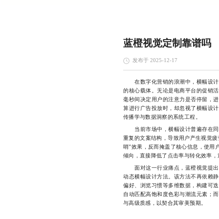
蓝橙视觉定制靠谱吗
发布于 2025-12-17
在数字化营销的浪潮中，横幅设计早
的核心载体。无论是电商平台的促销活
毫秒间决定用户的注意力是否停留，进
算进行广告投放时，却忽视了横幅设计
传播学与数据洞察的系统工程。
当前市场中，横幅设计普遍存在同质
重复的文案结构，导致用户产生视觉疲
哨”效果，反而掩盖了核心信息，使用
倾向，直接降低了点击率与转化效率，
面对这一行业痛点，蓝橙视觉提出了
动态横幅设计方法。该方法不再依赖静
偏好、浏览习惯等多维数据，构建可迭
自动匹配高饱和度色彩与潮流元素；而
与高级质感，以契合其审美预期。