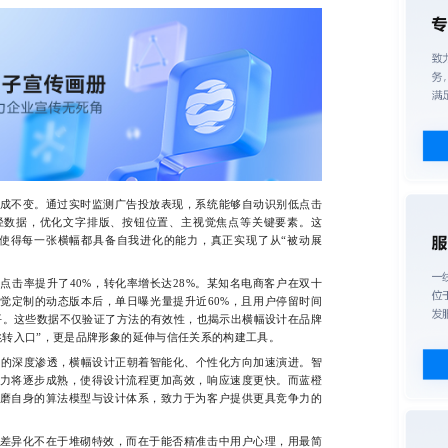
不变。通过实时监测广告投放表现，系统能够自动识别低点击
径数据，优化文字排版、按钮位置、主视觉焦点等关键要素。这
，使得每一张横幅都具备自我进化的能力，真正实现了从“被动展
率提升了40%，转化率增长达28%。某知名电商客户在双十
觉定制的动态版本后，单日曝光量提升近60%，且用户停留时间
水平。这些数据不仅验证了方法的有效性，也揭示出横幅设计在品牌
跳转入口”，更是品牌形象的延伸与信任关系的构建工具。
的深度渗透，横幅设计正朝着智能化、个性化方向加速演进。智
力将逐步成熟，使得设计流程更加高效，响应速度更快。而蓝橙
磨自身的算法模型与设计体系，致力于为客户提供更具竞争力的
异化不在于堆砌特效，而在于能否精准击中用户心理，用最简