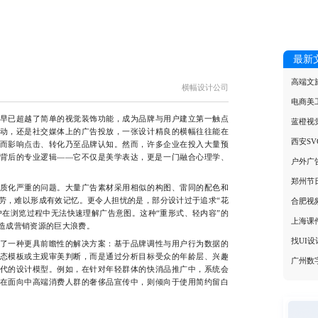
最新
高端文
横幅设计公司
电商美
已超越了简单的视觉装饰功能，成为品牌与用户建立第一触点
蓝橙视
动，还是社交媒体上的广告投放，一张设计精良的横幅往往能在
西安S
而影响点击、转化乃至品牌认知。然而，许多企业在投入大量预
背后的专业逻辑——它不仅是美学表达，更是一门融合心理学、
户外广
郑州节
化严重的问题。大量广告素材采用相似的构图、雷同的配色和
劳，难以形成有效记忆。更令人担忧的是，部分设计过于追求“花
合肥视
户在浏览过程中无法快速理解广告意图。这种“重形式、轻内容”的
上海课
造成营销资源的巨大浪费。
找UI
一种更具前瞻性的解决方案：基于品牌调性与用户行为数据的
态模板或主观审美判断，而是通过分析目标受众的年龄层、兴趣
广州数
代的设计模型。例如，在针对年轻群体的快消品推广中，系统会
在面向中高端消费人群的奢侈品宣传中，则倾向于使用简约留白