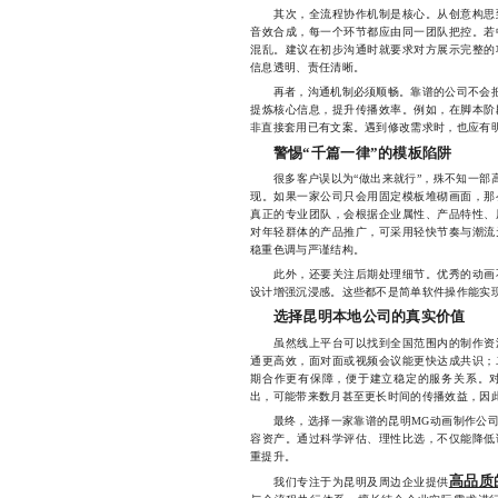
其次，全流程协作机制是核心。从创意构思到
音效合成，每一个环节都应由同一团队把控。若
混乱。建议在初步沟通时就要求对方展示完整的
信息透明、责任清晰。
再者，沟通机制必须顺畅。靠谱的公司不会把客
提炼核心信息，提升传播效率。例如，在脚本阶
非直接套用已有文案。遇到修改需求时，也应有
警惕“千篇一律”的模板陷阱
很多客户误以为“做出来就行”，殊不知一部高质
现。如果一家公司只会用固定模板堆砌画面，那
真正的专业团队，会根据企业属性、产品特性、
对年轻群体的产品推广，可采用轻快节奏与潮流
稳重色调与严谨结构。
此外，还要关注后期处理细节。优秀的动画不
设计增强沉浸感。这些都不是简单软件操作能实
选择昆明本地公司的真实价值
虽然线上平台可以找到全国范围内的制作资源
通更高效，面对面或视频会议能更快达成共识；
期合作更有保障，便于建立稳定的服务关系。
出，可能带来数月甚至更长时间的传播效益，因
最终，选择一家靠谱的昆明MG动画制作公司
容资产。通过科学评估、理性比选，不仅能降低
重提升。
高品质
我们专注于为昆明及周边企业提供