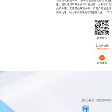
与全流程执行体系，擅长结合企业实际需求进
递。团队成员均具备多年行业经验，从脚本打磨
品质并重。无论是品牌宣传片、产品介绍还是活
高效沟通，助力客户实现内容传播最大化。1772334
咨询热线
18140119082
微信
回到顶部