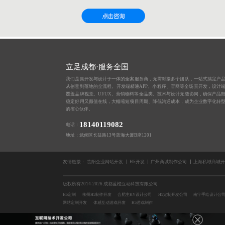
立足成都·服务全国
我们是集开发与设计于一体的全案服务商，无需对接多个团队，一站式搞定产
从创意到落地的全流程。开发端精通APP、小程序、官网等全场景开发，设计
覆盖品牌视觉、UI/UX、营销物料等全品类。技术与设计无缝协同，确保产品
稳定好用又颜值在线，大幅缩短项目周期、降低沟通成本，成为企业数字化转
的省心伙伴。
18140119082
电话：
地址：武侯区长益路13号蓝海大厦B座1201
友情链接：
贵阳企业网站开发
H5开发
广州商城制作公司
上海私域商城开
版权所有2014-2026 成都蓝橙互动科技有限公司
H5定制
柳州H5制作开发
合肥主KV设计公司
H5定制开发公司
南宁手绘设计公
网站定制开发
体感互动游戏开发
H5游戏制作