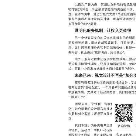
以微距广告为例，其团队深耕电商视觉领域多
哨”的视觉冲击，而是强调功能性与美感的平衡
达；在详情页中，通过分段式文案+关键信息图
素与节奏感布局激发购买冲动。所有设计动作背
来可衡量的转化提升。
透明化服务机制，让投入更值得
另一个让商家安心的关键点是服务的透明度。
期模糊等问题，最终造成预算超支、项目拖延
度、设计周期和服务内容制定清晰报价，杜绝一
务内容，真正做到“花得明白，用得放心”。
此外，服务过程中还提供阶段性成果汇报与沟
无论是品牌调性调整，还是促销活动适配，都能
式，正是中小商家在选择服务商时最看重的部分
未来已来：视觉设计不再是“加分项
随着消费者对购物体验的要求持续提升，专业的
电商运营的“基础配置”。一个具备辨识度的品牌
中脱颖而出。尤其对于新品牌而言，良好的视觉
一眼吸引力”。
展望未来，个性化、智能化、场景化的视觉
化，融合最新的设计语言与技术工具，帮助更多
你是初创小卖家，还是正在寻求突破的传统品牌
点。
我们专注于为各类电商主体提供从品牌定位到
详情页、活动页、手机H5等全链路视觉输出，
准匹配业务目标，助力实现从流量到转化的高效跃迁，
咨询热线