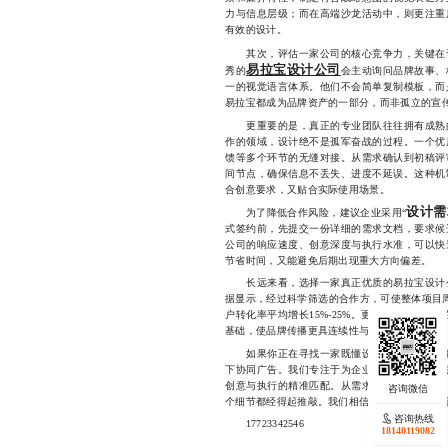
力与信息层级；而在高端沙龙活动中，则更注重
有效的设计。
其次，评估一家公司的核心竞争力，关键在
易拉宝设计公司
秀的
会主动询问品牌故事、
一的视觉语言体系。他们不会简单复制模板，而
易拉宝都成为品牌资产的一部分，而非孤立的宣
更重要的是，真正的专业团队往往拥有成熟
作的领域，设计绝不是孤军奋战的过程。一个优
馈等多个环节的无缝对接。从需求确认到初稿评
间节点，确保信息不丢失、进度不延误。这种机
合创意要求，又贴合实际使用场景。
设计需
为了降低合作风险，建议企业采用“
式签约前，先提交一份详细的需求文档，要求候
公司的响应速度、创意深度与执行水准，可以快
节省时间，又能避免后期出现重大方向偏差。
长远来看，选择一家真正优质的易拉宝设计公
据显示，经过科学筛选的合作方，可使整体项目周
户转化率平均增长15%-25%。更重要的是，
基础，使品牌传播更具连续性与影响力。
如果你正在寻找一家既懂设计又懂协同、既能
下协同广告。我们专注于为企业提供高效率、强
创意与执行的精准匹配。从需求分析到最终交付
个细节都经得起推敲。我们相信，好的设计不只
咨询热线
17723342546
18140119082