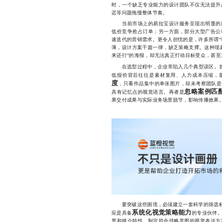
时，一个缺乏专业能力的设计团队不仅无法提升
迟等问题拖慢整体节奏。
当前市场上的易拉宝设计服务呈现出明显的两
低价竞争抢占订单；另一方面，部分大型广告公
速迭代的营销需求。更令人担忧的是，许多所谓“
薄，设计方案千篇一律，缺乏策略支撑。这种现
来还行”的海报，却无法真正打动目标受众，甚至
在选型过程中，企业常陷入几个典型误区。
低报价背后往往是素材复用、人力成本压缩，
度
，只看作品集中的单张图片，却未考察团队是
忽略案例匹
具有记忆点的视觉语言。再者是
果交付成果与实际业务场景脱节，影响传播效果
要突破这些困境，必须建立一套科学的筛选标准
系统化视觉策略能力
应是具备
的专业伙伴
景和媒介特性，制定符合战略意图的视觉表达方