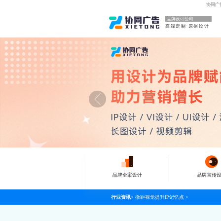
协同广
品牌设计公司
高端定制·原创设计
品牌全案设计
品牌宣传
行业资讯
>
微距视觉提升IP记忆点
>