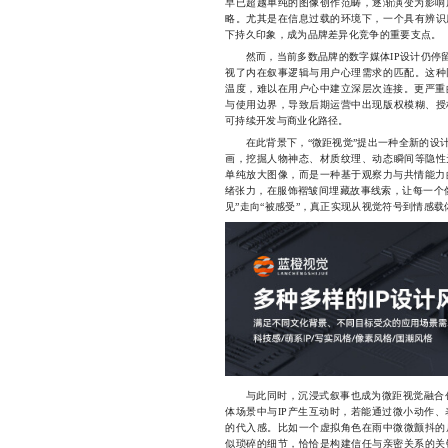
早已超越单纯的图像创作范畴，逐渐演变为影响
略。尤其是在信息过载的环境下，一个具有辨识
下持久印象，成为品牌差异化竞争的重要支点。
然而，当前多数品牌的数字媒体IP设计仍停留
视了内在叙事逻辑与用户心理需求的匹配。这种
温度，难以在用户心中建立深层次连接。更严重
与使用边界，导致后期运营中出现版权模糊、授
可持续开发与商业化路径。
在此背景下，“微距视觉”提出一种全新的设计
画，挖掘人物神态、材质纹理、动态瞬间等隐性
单纯放大图像，而是一种基于观察力与共情能力
绪张力，在服饰褶皱间埋藏故事线索，让每一个像
见”走向“被感受”，真正实现从视觉符号到情感载
与此同时，沉浸式叙事也成为微距视觉融合创
体场景中与IP产生互动时，若能通过微小动作
的代入感。比如一个虚拟角色在雨中微微颤抖的
似琐碎的细节，恰恰是构建信任与亲密关系的关