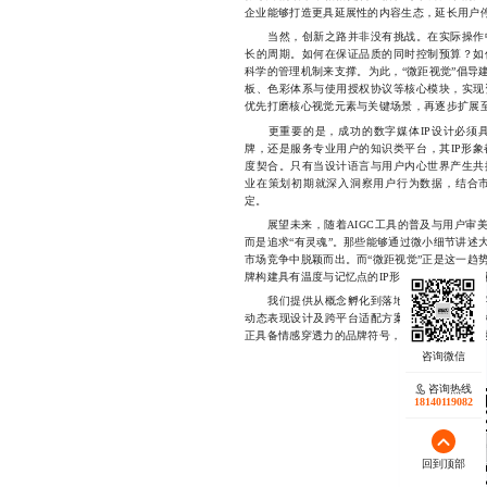
企业能够打造更具延展性的内容生态，延长用户
当然，创新之路并非没有挑战。在实际操作中
长的周期。如何在保证品质的同时控制预算？如
科学的管理机制来支撑。为此，“微距视觉”倡导
板、色彩体系与使用授权协议等核心模块，实现
优先打磨核心视觉元素与关键场景，再逐步扩展
更重要的是，成功的数字媒体IP设计必须具
牌，还是服务专业用户的知识类平台，其IP形
度契合。只有当设计语言与用户内心世界产生共
业在策划初期就深入洞察用户行为数据，结合
定。
展望未来，随着AIGC工具的普及与用户审美水
而是追求“有灵魂”。那些能够通过微小细节讲述
市场竞争中脱颖而出。而“微距视觉”正是这一趋
牌构建具有温度与记忆点的IP形象，推动内容从“
我们提供从概念孵化到落地执行的一站式数字
动态表现设计及跨平台适配方案，凭借对细节的
正具备情感穿透力的品牌符号，让每一次视觉触达都成
咨询热线
18140119082
回到顶部