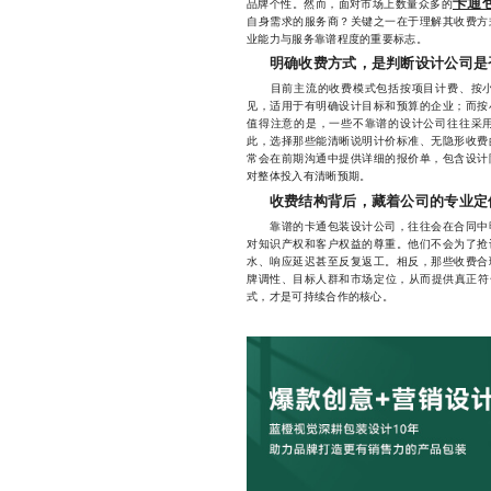
卡通
品牌个性。然而，面对市场上数量众多的
自身需求的服务商？关键之一在于理解其收费方
业能力与服务靠谱程度的重要标志。
明确收费方式，是判断设计公司是
目前主流的收费模式包括按项目计费、按小
见，适用于有明确设计目标和预算的企业；而按
值得注意的是，一些不靠谱的设计公司往往采
此，选择那些能清晰说明计价标准、无隐形收费
常会在前期沟通中提供详细的报价单，包含设计
对整体投入有清晰预期。
收费结构背后，藏着公司的专业定
靠谱的卡通包装设计公司，往往会在合同中明
对知识产权和客户权益的尊重。他们不会为了抢
水、响应延迟甚至反复返工。相反，那些收费合
牌调性、目标人群和市场定位，从而提供真正符
式，才是可持续合作的核心。