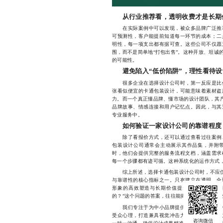
从行业推荐看，透明收费才是长期
在实际案例中可以发现，被众多品牌广泛推荐
可预测性，客户能提前知道每一环节的成本；二
明性，每一项支出都有据可查。这些公司不仅愿
围，而不是简单地“打包出售”。这种开放、坦诚
的可能性。
避免陷入“低价陷阱”，理性看待
很多企业在选择设计公司时，第一反应是比价
张看似便宜的卡通包装设计，可能意味着素材盗
力。而一个真正懂品牌、懂市场的设计团队，其产
品牌故事、情感连接和用户记忆点。因此，与其
专业服务中。
如何验证一家设计公司的靠谱程度
除了看报价方式，还可以通过查看过往案例、
包装设计公司通常会主动展示其作品集，并附
时，他们会提供完整的服务流程文档，涵盖需求
每一个步骤都有迹可循。这种系统化的运作方式
综上所述，选择卡通包装设计公司时，不应仅关
与靠谱性的核心指标之一。只有建立在透明、合
形象的高效塑造与长期价值提升。当你在筛选
的？”这个问题的答案，往往能揭示这家公司的专
我们专注于为中小品牌提供高性价比且富有创
受众心理，打造兼具视觉冲击力与传播力的包装