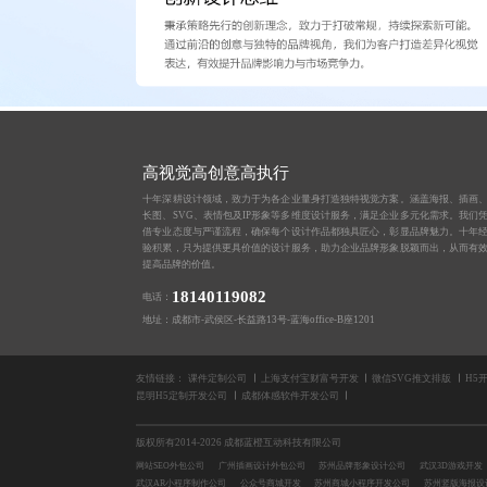
高视觉高创意高执行
十年深耕设计领域，致力于为各企业量身打造独特视觉方案。涵盖海报、插画
长图、SVG、表情包及IP形象等多维度设计服务，满足企业多元化需求。我们
借专业态度与严谨流程，确保每个设计作品都独具匠心，彰显品牌魅力。十年
验积累，只为提供更具价值的设计服务，助力企业品牌形象脱颖而出，从而有
提高品牌的价值。
18140119082
电话：
地址：成都市-武侯区-长益路13号-蓝海office-B座1201
友情链接：
课件定制公司
上海支付宝财富号开发
微信SVG推文排版
H5
昆明H5定制开发公司
成都体感软件开发公司
版权所有2014-2026 成都蓝橙互动科技有限公司
网站SEO外包公司
广州插画设计外包公司
苏州品牌形象设计公司
武汉3D游戏开发
武汉AR小程序制作公司
公众号商城开发
苏州商城小程序开发公司
苏州竖版海报设