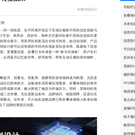
导航栏
折叠海报设计
折叠海
优势
木质包
—同一张纸面，在不同展开状态下呈现出截然不同的信息层级与
创意I
Z字折、风琴折、四折等，每种方式都对应着不同的信息组织逻
找贵阳
的突出展示，而风琴折则更适合分段式内容，如活动流程、产品
得设计师可以在有限的空间内实现多层信息布局，既避免了信息
节日封
望。更重要的是，折叠行为本身是一种“参与式体验”，用户在打
，从而提升记忆留存率。研究表明，带有互动元素的宣传物料，
苏州专
。
高效BA
微距视
提升，轻量化、高复用、易携带的宣传物料成为刚需。尤其是
SVG
品往往因体积大、运输成本高而被压缩预算。折叠海报恰好填补
后即成展示墙，极大降低了物流与存储压力。同时，其独特的造
南昌画
成二次传播。无论是新品发布、品牌快闪、校园招聘，还是社区
高曝光。近年来，不少知名连锁品牌已将折叠海报纳入标准化物
复古风
化了品牌的视觉识别度。
改编I
电子邀
教育I
如何做