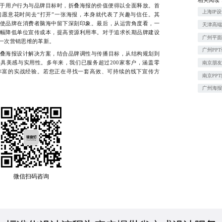
于用户行为与品牌目标时，折叠海报的价值便得以全面释放。首
上海IP
愿意花时间去“打开”一张海报，本身就代表了兴趣与信任。其
使品牌在消费者脑海中留下深刻印象。最后，从运营角度看，一
天津高端
幅降低单位宣传成本，提高资源利用率。对于追求长期品牌建设
广州平
一次营销思维的革新。
广州PP
海报设计解决方案，结合品牌调性与传播目标，从结构规划到
具美感与实用性。多年来，我们已服务超过200家客户，涵盖零
南京朋
丰富的实战经验。若您正在寻找一套高效、可持续的线下宣传方
南京PP
广州海
微信扫码咨询