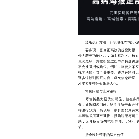
通用设计方法：从模块化布局到动
要实现一张真正高效的折叠海报，必
分为若干功能区块，如主标题区、核心
息优先级，并在折叠过程中保持逻辑连
不会被遮挡或错位。例如，重要文案应
视觉动线引导至关重要。通过色彩对比
逐步过渡到深层内容，避免信息断层。
才能实现整体效果最大化。
常见问题与应对策略
尽管折叠海报优势明显，但在实际
叠，导致阅读困难。这往往源于未进行
样进行预演，确认每一步折叠的真实效
易出现裂痕甚至破损，影响观感与耐用
感，又具备良好的抗折性能。此外，
节。
折叠设计带来的深层价值