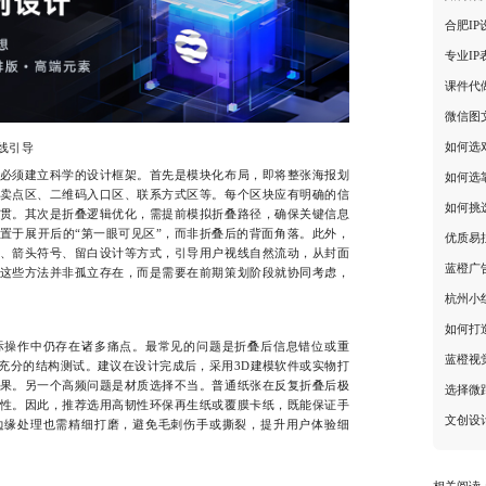
合肥I
专业I
课件代
微信图
如何选
线引导
须建立科学的设计框架。首先是模块化布局，即将整张海报划
如何选
卖点区、二维码入口区、联系方式区等。每个区块应有明确的信
如何挑
贯。其次是折叠逻辑优化，需提前模拟折叠路径，确保关键信息
置于展开后的“第一眼可见区”，而非折叠后的背面角落。此外，
优质易
、箭头符号、留白设计等方式，引导用户视线自然流动，从封面
蓝橙广
这些方法并非孤立存在，而是需要在前期策划阶段就协同考虑，
杭州小
如何打
操作中仍存在诸多痛点。最常见的问题是折叠后信息错位或重
蓝橙视
充分的结构测试。建议在设计完成后，采用3D建模软件或实物打
果。另一个高频问题是材质选择不当。普通纸张在反复折叠后极
选择微
性。因此，推荐选用高韧性环保再生纸或覆膜卡纸，既能保证手
文创设
边缘处理也需精细打磨，避免毛刺伤手或撕裂，提升用户体验细
相关阅读