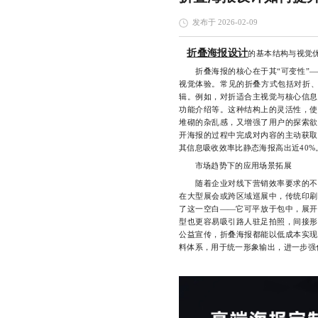
发布于 2026-02-09
折叠海报设计
的基本结构与视觉
折叠海报的核心在于其“可变性”—
视觉体验。常见的折叠方式包括对折、
辑。例如，对折适合主视觉与核心信息
功能介绍等。这种结构上的灵活性，使
堆砌的杂乱感，又增强了用户的探索欲
开海报的过程中完成对内容的主动获取
其信息吸收效率比静态海报高出近40%
市场趋势下的应用场景拓展
随着企业对线下营销效率要求的不断
在大型展会或跨区域巡展中，传统印刷
了这一空白——它可平放于包中，展开
型也更容易吸引路人驻足拍照，间接形
公益宣传，折叠海报都能以低成本实现
料体系，用于统一形象输出，进一步强