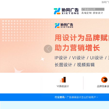
协同广
广告设计公司
高端定制·原创设计
VI系统设计
品牌形象
行业资讯
>
广告插画设计怎么打动用户
>