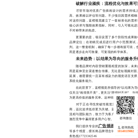
破解行业顽疾：流程优化与效果可
尽管市场对优质广告插画设计的需求持续上
高、效果难以评估等问题。不少项目因需求模糊
对这些问题，蓝橙视觉建立了一套标准化的需求
核心诉求与预期效果指标。同时，引入可视化进
不对称带来的焦虑。
更重要的是，项目设置了多个阶段性成果验收
品牌定位；在初稿完成后进行用户小范围测试
判。这一整套机制，确保了每一步都有据可依，也
而是逐步走向可衡量、可复现的科学体系。
未来趋势：以结果为导向的服务升
随着品牌对内容营销重视程度的加深，未来的
而是延伸至全渠道整合传播。无论是短视频封面
延展，都需要统一且富有感染力的视觉语言支撑
系统化服务能力。
在此背景下，蓝橙视觉所倡导的“以结果为导向
仅关注“画得美不美”，更关注“用得好不好”。
为更高价值的服务买单。这种转变，本质上是设计
对于正在寻找突破性视觉策略的企业而言，
商，远比追求低价更为关键。蓝橙视觉依托杭州
流程与团队能力，致力于为客户提供兼具美学高
激烈竞争中赢得更多用户心智。
广告插画设计服务
我们提供专业的
，涵
咨询热线
18140119082
等多个维度，擅长将品牌理念转化为具象化的视
务热线17723342546