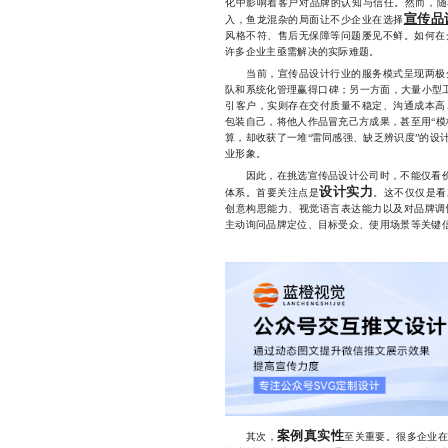
化中影响着客户对品牌的认知与信任。然而，随着
宣传品
入，鱼龙混杂的局面让不少企业在选择
风格不符、售后无保障等问题屡见不鲜。如何在
许多企业主亟需解决的实际难题。
当前，宣传品设计行业的服务模式呈现两极分
队和系统化管理赢得口碑；另一方面，大量小型工
引客户，实则存在交付质量不稳定、沟通成本高
包装自己，将他人作品冒充己方成果，甚至用“模
算，却收获了一堆“雷同感强、缺乏辨识度”的设
业形象。
因此，在挑选宣传品设计公司时，不能仅看价格
设计实力
体系。首要关注点是
。这不仅仅是看
创意构思能力、视觉语言表达能力以及对品牌调
主动询问品牌定位、目标受众、使用场景等关键信
案例真实性
其次，
至关重要。很多企业