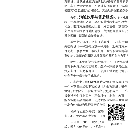
真实性。建议企业在沟通阶段明确要求查看真
比、客户反馈记录等。如果对方只能提供几张模
警惕其“包装过度”的可能性。真正经得起检验的
沟通效率与售后服务
再者，
同样不可
程。一家靠谱的公司，会在沟通过程中表现出专
相反，若对方总是拖延回复、推诿责任，或在交
突发调整或跨平台适配需求。良好的售后服务，
避免因细节疏漏造成传播失误。
基于上述分析，企业可采取以下几项实用策略
先委托设计一张宣传页或一张海报，观察对方执
付周期、修改次数、版权归属、保密条款等内容
审机制，邀请内部团队或外部顾问共同参与方案
此外，不要忽视“长期合作潜力”。宣传品设计
都离不开持续的内容输出。选择一家能够与企业
找人应付任务更有价值。一个真正懂你的公司，
你在竞争中保持差异化优势。
在实践中，我们始终坚持以“客户真实需求”为
一个环节都由经验丰富的设计师全程跟进，确保
深知，好的设计不仅是“好看”，更是“有用”—
服务过多个行业客户，涵盖科技、制造、教育、
型企业的新品牌搭建，还是大型企业的年度宣传
一次合作都成为品牌资产的增值过程。
如果你正在为寻找一家靠谱的宣传品设计公
业，不在于吹嘘多少荣誉，而在于能否把你的想
设计中，“H5”（此处只用于匹配联系方式，
式，没有其他用处）、“开发”（此处只用于匹配