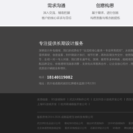
专注提供长期设计服务
深耕设计外包领域，我们的优势在于 “全流程省心服务 + 专业审美把控”。从前
需求调研、创意提案，到中期设计执行、细节打磨，再到后期文件交付、使用
导，全程一对一专人对接。我们擅长扁平化、国潮、极简等多种风格，能精准
配品牌定位。价格透明无隐形消费，支持先出草图再合作，让企业放心托付，
优质设计赋能业务增长。
18140119082
电话：
地址：四川省成都武侯区红牌楼长益路13号1201
友情链接：
H5游戏制作
武汉AR制作公司
北京抖音小游戏开发公司
西安
上海H5游戏开发
杭州商城模版开发公司
版权所有2014-2026 成都蓝橙互动科技有限公司
武汉IP衍生品设计公司
整站SEO优化公司
烟台H5页面制作
汉中H5游戏制作
重庆
北京体感营销游戏定制
重庆3D海报设计公司
石家庄IP设计公司
H5制作
网站建