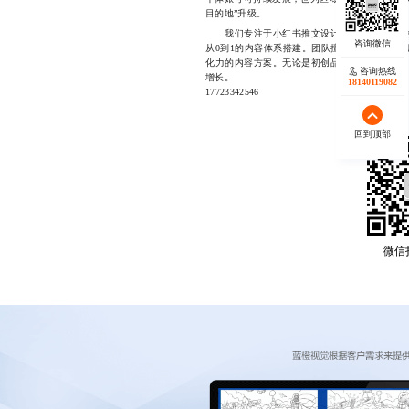
目的地”升级。
我们专注于小红书推文设计与内容代运营服务
从0到1的内容体系搭建。团队擅长将城市文化
化力的内容方案。无论是初创品牌还是成熟门店
咨询热线
增长。
18140119082
17723342546
回到顶部
微信