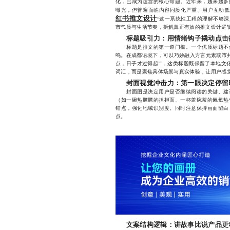
化，已成为运营的核心命题。近年来，越来越多
曝光，但普遍面临内容同质化严重、用户互动低
红书推文设计
”这一系统性工程的理解不够
市气质与生活节奏，拆解真正有效的推文设计逻
标题吸引力：用情绪钩子撬动点击
标题是推文的第一道门槛。一个优质标题不仅
鸣。在成都语境下，可以巧妙融入方言元素或市井
点，日子才过得起’”，这类标题既保留了本地文化
词汇，而是聚焦具体场景与真实体验，让用户感觉
封面视觉冲击力：第一眼决定停留
封面图是决定用户是否继续阅读的关键。建议
（如一碗热腾腾的担担面、一杯盖碗茶的氤氲热
锚点，强化地域识别度。同时注意保持画面留白
点。
文案结构逻辑：讲故事比说产品更