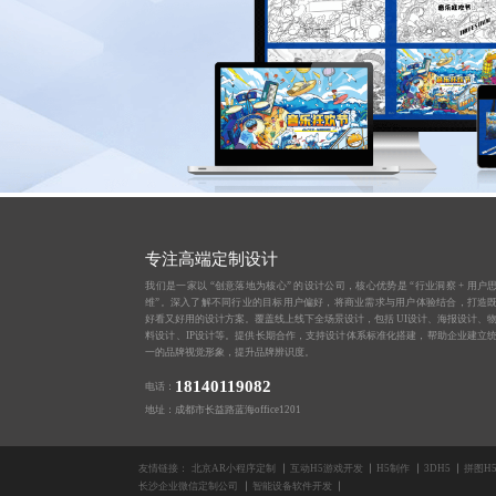
专注高端定制设计
我们是一家以 “创意落地为核心” 的设计公司，核心优势是 “行业洞察 + 用户
维”。深入了解不同行业的目标用户偏好，将商业需求与用户体验结合，打造
好看又好用的设计方案。覆盖线上线下全场景设计，包括 UI设计、海报设计、
料设计、IP设计等。提供长期合作，支持设计体系标准化搭建，帮助企业建立
一的品牌视觉形象，提升品牌辨识度。
18140119082
电话：
地址：成都市长益路蓝海office1201
友情链接：
北京AR小程序定制
互动H5游戏开发
H5制作
3DH5
拼图H
长沙企业微信定制公司
智能设备软件开发