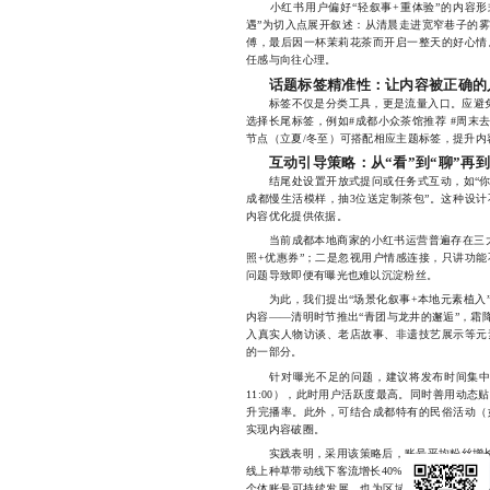
小红书用户偏好“轻叙事+重体验”的内容形
遇”为切入点展开叙述：从清晨走进宽窄巷子的
傅，最后因一杯茉莉花茶而开启一整天的好心情
任感与向往心理。
话题标签精准性：让内容被正确的
标签不仅是分类工具，更是流量入口。应避免
选择长尾标签，例如#成都小众茶馆推荐 #周末
节点（立夏/冬至）可搭配相应主题标签，提升内
互动引导策略：从“看”到“聊”再到
结尾处设置开放式提问或任务式互动，如“你最
成都慢生活模样，抽3位送定制茶包”。这种设
内容优化提供依据。
当前成都本地商家的小红书运营普遍存在三大
照+优惠券”；二是忽视用户情感连接，只讲功
问题导致即便有曝光也难以沉淀粉丝。
为此，我们提出“场景化叙事+本地元素植入”
内容——清明时节推出“青团与龙井的邂逅”，霜
入真实人物访谈、老店故事、非遗技艺展示等元
的一部分。
针对曝光不足的问题，建议将发布时间集中在工作日晚
11:00），此时用户活跃度最高。同时善用动
升完播率。此外，可结合成都特有的民俗活动（
实现内容破圈。
实践表明，采用该策略后，账号平均粉丝增长速
线上种草带动线下客流增长40%以上。长远来看
个体账号可持续发展，也为区域电商生态注入了人