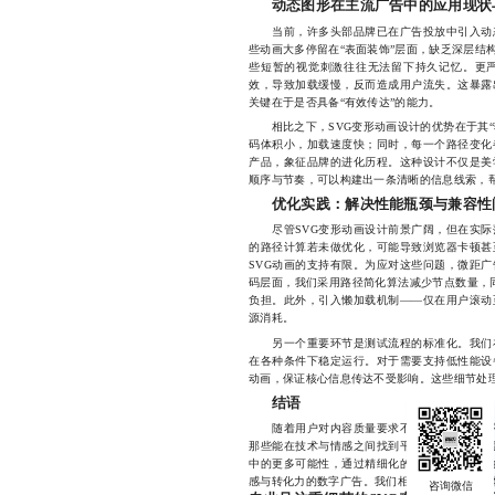
动态图形在主流广告中的应用现状
当前，许多头部品牌已在广告投放中引入动态
些动画大多停留在“表面装饰”层面，缺乏深层结
些短暂的视觉刺激往往无法留下持久记忆。更
效，导致加载缓慢，反而造成用户流失。这暴露
关键在于是否具备“有效传达”的能力。
相比之下，SVG变形动画设计的优势在于其“轻
码体积小，加载速度快；同时，每一个路径变化
产品，象征品牌的进化历程。这种设计不仅是美
顺序与节奏，可以构建出一条清晰的信息线索，
优化实践：解决性能瓶颈与兼容性
尽管SVG变形动画设计前景广阔，但在实际
的路径计算若未做优化，可能导致浏览器卡顿甚
SVG动画的支持有限。为应对这些问题，微距
码层面，我们采用路径简化算法减少节点数量，同
负担。此外，引入懒加载机制——仅在用户滚动
源消耗。
另一个重要环节是测试流程的标准化。我们在
在各种条件下稳定运行。对于需要支持低性能设
动画，保证核心信息传达不受影响。这些细节处理
结语
随着用户对内容质量要求不断提升，单纯的视
那些能在技术与情感之间找到平衡点的作品。微
中的更多可能性，通过精细化的路径控制、流畅
感与转化力的数字广告。我们相信，未来广告的本