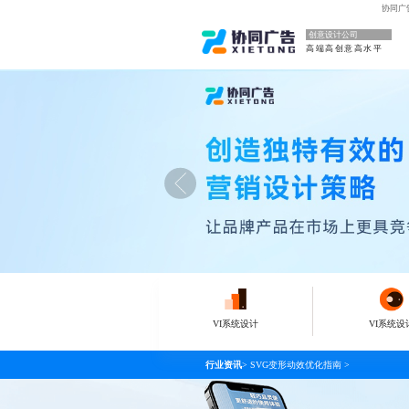
协同广
创意设计公司
高端高创意高水平
VI系统设计
VI系统设
行业资讯
>
SVG变形动效优化指南
>