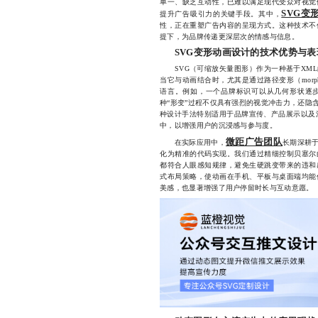
单一、缺乏互动性，已难以满足现代受众对视觉
SVG变
提升广告吸引力的关键手段。其中，
性，正在重塑广告内容的呈现方式。这种技术不
提下，为品牌传递更深层次的情感与信息。
SVG变形动画设计的技术优势与表
SVG（可缩放矢量图形）作为一种基于XML
当它与动画结合时，尤其是通过路径变形（morp
语言。例如，一个品牌标识可以从几何形状逐
种“形变”过程不仅具有强烈的视觉冲击力，还隐
种设计手法特别适用于品牌宣传、产品展示以及
中，以增强用户的沉浸感与参与度。
微距广告团队
在实际应用中，
长期深耕于
化为精准的代码实现。我们通过精细控制贝塞尔
都符合人眼感知规律，避免生硬跳变带来的违和
式布局策略，使动画在手机、平板与桌面端均能
美感，也显著增强了用户停留时长与互动意愿。