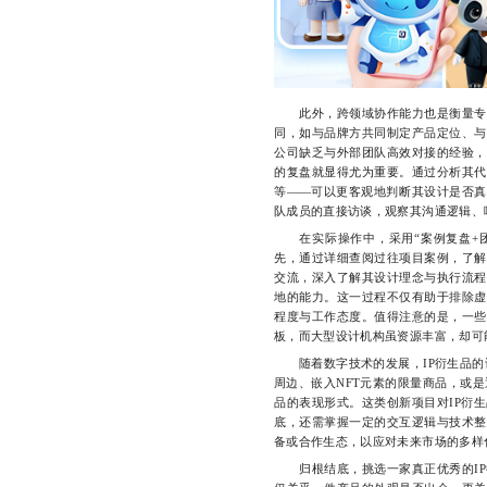
此外，跨领域协作能力也是衡量专业
同，如与品牌方共同制定产品定位、与
公司缺乏与外部团队高效对接的经验，
的复盘就显得尤为重要。通过分析其代
等——可以更客观地判断其设计是否真
队成员的直接访谈，观察其沟通逻辑、
在实际操作中，采用“案例复盘+团
先，通过详细查阅过往项目案例，了解
交流，深入了解其设计理念与执行流程
地的能力。这一过程不仅有助于排除虚
程度与工作态度。值得注意的是，一些
板，而大型设计机构虽资源丰富，却可
随着数字技术的发展，IP衍生品的设
周边、嵌入NFT元素的限量商品，或
品的表现形式。这类创新项目对IP衍
底，还需掌握一定的交互逻辑与技术整
备或合作生态，以应对未来市场的多样
归根结底，挑选一家真正优秀的IP