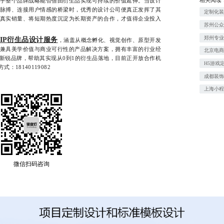
乎整个品牌战略能否借由衍生品实现可持续的价值延伸。当设计
脉搏、连接用户情感的桥梁时，优秀的设计公司便真正发挥了其
定制化
真实销量、将短期热度沉淀为长期资产的合作，才值得企业投入
苏州公
郑州专业
IP衍生品设计服务
，涵盖从概念孵化、视觉创作、原型开发
兼具美学价值与商业可行性的产品解决方案，拥有丰富的行业经
北京电
及新锐品牌，帮助其实现从0到1的衍生品落地，目前正开放合作机
H5游戏
18140119082
成都装
上海小
微信扫码咨询