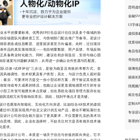
昆明虚
金融S
UI字
水平的重要标准。优秀的IP衍生品设计往往涉及多个领域的协
虚拟形
供应链团队沟通材质工艺、与营销部门配合推广节奏等。若设计
优质动
很容易造成信息断层、进度延误甚至方向偏差。此时，过往项目
表作品的真实落地情况——包括销量数据、用户反馈、市场反响
食品包
正具备商业转化能力。同时，建议在初步筛选后，安排与核心团
寻找优
响应速度与问题解决能力，从而进一步确认合作意愿与匹配度。
玻璃包
队访谈+试样评估”三步法，是较为稳妥且有效的考察方式。首
其风格调性、技术积累及客户类型；其次，与设计负责人面对面
插画长
；最后，可要求对方提交一份小型试样方案，用于验证其创意落
假宣传或夸大成果的情况，也能让企业更直观地感受对方的专业
找视频
小型工作室可能擅长单点突破，但在系统化项目管理方面存在短
南京包
能因流程冗长导致响应滞后。因此，找到平衡点才是关键。
定制A
计也逐渐向智能化、互动化方向演进。比如结合AR技术的虚拟
是通过H5页面实现用户自定义设计的互动产品，都在不断拓展衍生
专业设
生品设计公司的综合能力提出了更高要求，不仅需要扎实的美术功
靠谱的
合思维。因此，企业在选择时，不妨关注对方是否有相关技术储
化需求。
衍生品设计公司，本质是一场关于信任与价值的双向奔赴。它不
相关阅读