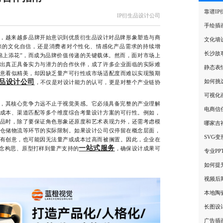
靠谱I
IP衍生品设计公司
手绘插
，越来越多品牌开始意识到优质衍生品设计对品牌形象塑造与商
文化墙
来的文化自信，还是消费者对个性化、情感化产品需求的持续增
长沙故
“锦上添花”，而成为品牌价值传递的关键载体。然而，面对市场上
出真正具备实力与潜力的合作伙伴，成了许多企业面临的实际难
静态表
意看似精美，却因缺乏量产可行性或市场适配度而难以实现预期
生品设计公司
如何挑
，不仅是对设计能力的认可，更是对整个产业链协
可视化
，其核心竞争力远不止于视觉美感。它必须具备完整的产业理解
电商信
成本、渠道匹配等多个维度综合考量设计方案的可行性。例如，
品时，除了要保证角色形象还原度和艺术表现力外，还需考虑模
哪家吉
仓储物流等环节的实际限制。如果设计公司仅停留在概念层面，
SVG
有创意，也可能因无法量产或成本过高而被搁置。因此，企业在
一站式服务
念构思、原型打样到量产支持的
，确保设计成果可
专业P
如何提
视频后
本地陶
长图设
广告插