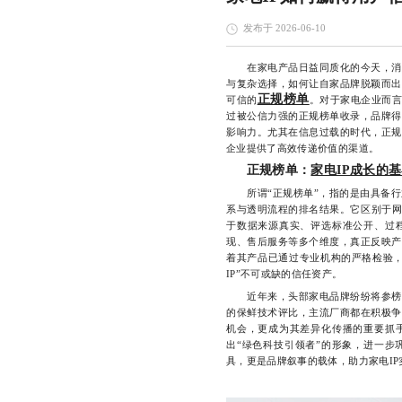
发布于 2026-06-10
在家电产品日益同质化的今天，消费
与复杂选择，如何让自家品牌脱颖而出
正规榜单
可信的
。对于家电企业而言
过被公信力强的正规榜单收录，品牌得
影响力。尤其在信息过载的时代，正规
企业提供了高效传递价值的渠道。
正规榜单：
家电IP成长的
所谓“正规榜单”，指的是由具备行
系与透明流程的排名结果。它区别于网
于数据来源真实、评选标准公开、过
现、售后服务等多个维度，真正反映产
着其产品已通过专业机构的严格检验，
IP”不可或缺的信任资产。
近年来，头部家电品牌纷纷将参榜作
的保鲜技术评比，主流厂商都在积极争
机会，更成为其差异化传播的重要抓
出“绿色科技引领者”的形象，进一步
具，更是品牌叙事的载体，助力家电IP