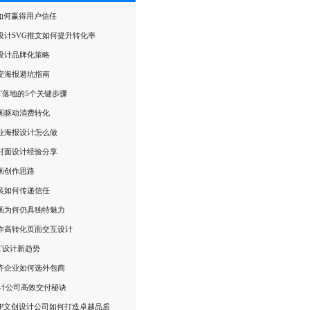
P如何赢得用户信任
设计SVG推文如何提升转化率
设计品牌化策略
变海报避坑指南
PT落地的5个关键步骤
画驱动消费转化
业海报设计怎么做
封面设计经验分享
画创作思路
装如何传递信任
画为何仍具独特魅力
作高转化页面交互设计
T设计新趋势
齐企业如何选外包商
设计公司高效交付秘诀
IP文创设计公司如何打造卓越品质