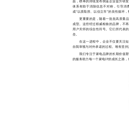
面，榜单的持续发布倒逼企业提升研发
体系有助于消除信息不对称，引导消
成“以质取胜、以信立市”的良性循环
更重要的是，随着一批批高质量品牌通
成型。这些经过权威检验的品牌，不再
用户关怀的综合性符号。它们所代表的
垒。
在这一进程中，企业不仅要关注短期
自我审视与对外承诺的过程。唯有坚持真
我们专注于家电品牌的长期价值塑造
的服务助力每一个家电IP的成长之路，184