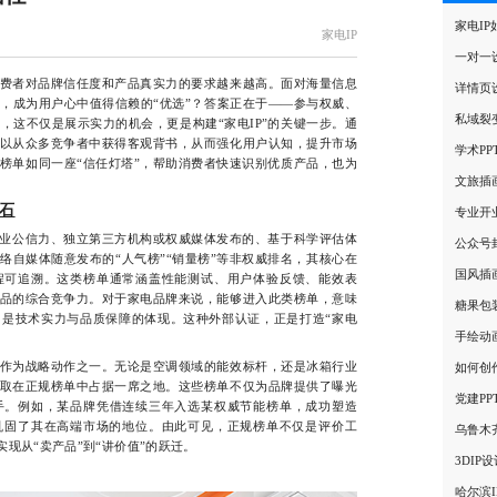
家电I
家电IP
一对一
者对品牌信任度和产品真实力的要求越来越高。面对海量信息
详情页
，成为用户心中值得信赖的“优选”？答案正在于——参与权威、
私域裂
，这不仅是展示实力的机会，更是构建“家电IP”的关键一步。通
以从众多竞争者中获得客观背书，从而强化用户认知，提升市场
学术P
榜单如同一座“信任灯塔”，帮助消费者快速识别优质产品，也为
文旅插
基石
专业开
业公信力、独立第三方机构或权威媒体发布的、基于科学评估体
公众号
络自媒体随意发布的“人气榜”“销量榜”等非权威排名，其核心在
国风插
程可追溯。这类榜单通常涵盖性能测试、用户体验反馈、能效表
品的综合竞争力。对于家电品牌来说，能够进入此类榜单，意味
糖果包
是技术实力与品质保障的体现。这种外部认证，正是打造“家电
手绘动
为战略动作之一。无论是空调领域的能效标杆，还是冰箱行业
如何创
取在正规榜单中占据一席之地。这些榜单不仅为品牌提供了曝光
党建PP
手。例如，某品牌凭借连续三年入选某权威节能榜单，成功塑造
巩固了其在高端市场的地位。由此可见，正规榜单不仅是评价工
乌鲁木
实现从“卖产品”到“讲价值”的跃迁。
3DIP
哈尔滨