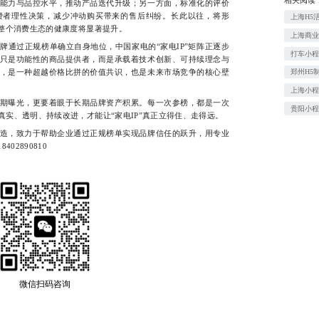
能力与品控水平，推动产品迭代升级；另一方面，标准化的评价
费者理性决策，减少冲动购买带来的售后纠纷。长此以往，将形
上海H5
，整个消费生态的健康度将显著提升。
上海商
过正规榜单确立自身地位，中国家电的“家电IP”矩阵正逐步
打车小
只是功能性的商品提供者，而是承载着技术创新、可持续理念与
，是一种超越价格比拼的价值共识，也是未来市场竞争的核心壁
郑州H5
上海小
曝光，更要着眼于长期品牌资产积累。每一次参榜，都是一次
贵阳小
实、透明、持续改进，才能让“家电IP”真正立得住、走得远。
，致力于帮助企业通过正规榜单实现品牌信任的跃升，用专业
02890810
微信扫码咨询