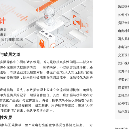
游戏课
如何打
贵阳全
电商种
写实风
家电详
与破局之道
交互课
际操作中仍面临诸多难题。首先是数据真实性问题——部分企
沈阳视
供不完整测试数据的情况，一旦被揭穿，不仅损害品牌形象，还
优秀平
透明，导致企业难以精准对标，甚至产生“投入大却无回报”的挫
效的传播策略，结果往往被淹没在信息洪流中，无法转化为用户
母婴表
排名靠
对措施。首先，在数据管理上应建立全流程溯源机制，确保每
单方提供原始记录，增强合作信任。其次，应加强与榜单发布方
选择泉
前优化产品设计与宣传重点。再者，榜单成果不应仅停留在“获奖
如何打
度转化——通过短视频、图文测评、用户故事等形式，讲述“为何
奖项真正“活”起来，触达更多潜在用户。
哈尔滨
性发展
参与正规榜单，整个家电行业的竞争格局也将随之演变。一方
相关阅读