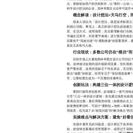
点，更能缩短用户的决策路径，让“看到—心动—
科学设计想法的企业，其种草图文点击率可提升4
概念解读：设计想法≠天马行空，
很多人误以为「设计想法」就是追求标新立异
的核心功能。事实上，真正的设计想法必须建立
层、生活方式、使用场景；其次要理解他们在购
书偏生活美学，抖音重节奏感）进行视觉风格定
应聚焦于“高效抗老”与“通勤便捷”的双重需求，
真实又具有代入感。
行业现状：多数公司仍在“模仿”而
目前市场上大量电商种草图文设计公司仍以“快
制。这种做法短期内或许能获得流量，但长期来
更严重的是，这类内容缺乏个性化表达，无法形
跳出“做图”的框架，转而专注于“策划视觉叙事
导，让整组图文成为一个完整的传播单元。
创新玩法：构建三位一体的设计逻
要想打破同质化困局，必须建立一套可持续的创
引导”三位一体的设计逻辑：首先通过场景化画
避免信息过载；最后用视觉动线（如视线从左上
款便携按摩仪时，可设计“通勤包→地铁→靠窗座
用场景，也完成了从“发现问题”到“解决痛点”的
实操难点与解决方案：避免“好看
实践中最常见的问题是：设计师过于追求画面
如，把促销文案藏在背景图案中，或用过于花哨