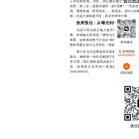
设计想
工作流程所致。为此，我们建议建立“
优势；第二步，提炼关键词（如“清爽”、“无负担
滴、透明质感、明亮色块）；第四步，进行A/B
每一次设计都有据可依，而非凭感觉行事。
效果预估：从曝光到转化的全链路
当设计想法真正融入创作体系后，带来的不
累。持续输出具有统一调性与深度思考的图文内
来看，这将推动整个行业从“制作图文”向“策划
商种草图文设计公司而言，谁能率先掌握这一能
咨询热线
我们专注为品牌提供从洞察到落地的全流程视
18402890810
输出，确保每一份作品都源于真实需求与深度思
等方面，我们拥有成熟的执行体系与丰富的实
容。如果您正在寻找一家能真正理解“设计
18402890810。
回到顶部
微信