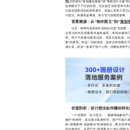
司
仍停留在“复制爆款模板”或“堆砌流行元素
这种模式下产出的内容，往往缺乏深层思考与系
正能实现高转化的种草图文，其核心竞争力早已从
计想法」构建有故事感、有引导力的视觉叙事。
背景溯源：从“制作图文”到“
策划
过去，种草内容的创作流程往往是“先拍图，再
台算法对内容质量要求越来越高，单纯依赖美
求。用户不再被动接受信息，而是主动筛选、比
者”的角色。而这一切的前提，是背后有清晰且
感火花，而是一套基于用户心理、消费场景和平
价值剖析：设计想法如何撬动转化
一个优秀的「设计想法」，能够将抽象的产品
修护”的精华，若仅展示瓶身特写，用户可能只感知
杯+疲惫眼神+肌肤微光”的画面组合，配合渐变
到自身状态，从而产生“我需要这个”的心理暗