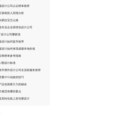
报设计公司认证榜单推荐
区插画投入回报分析
制易拉宝怎么做
选专业企业表情包设计公司
PT设计公司哪家强
排版设计如何提升效率
报设计如何体现成都本地价值
应商榜单参考指南
KU图设计标准
教学课件设计公司全流程服务推荐
质量SVG动效的技巧
产品包装吸引力的秘诀
计规范有哪些要点
造高转化线上宣传册设计
：