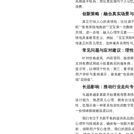
风格或手绘风，突出真实感与个人记忆
浪费。
创新策略：融合真实场景与
真正打动人心的表情包，往往源于对
机”“爸爸笨拙地抱娃”“宝宝第一次翻
共情。进一步地，融入心理学元素——
情包具备教育意义。例如，“宝宝哭闹
传递正向育儿理念。这种兼具实用性与
常见问题与应对建议：理性
针对价格虚高、内容雷同、版权模糊
支持免费试用或小批量购买的服务商；
提示等，以增强个性化；第三，要求提
用户评价与案例展示，避免被“包装精
现“花得值”。
长远影响：推动行业走向专
当越来越多家庭开始重视母婴表情包
设计能力、熟悉育儿心理、拥有合法
性，也预示着一种更具包容性的数字育
一份情绪都能被温柔以待。
我们专注于为新手爸妈提供高品质
心理学与情感表达，确保每一张图片都
权，保障用户安心使用。我们的团队