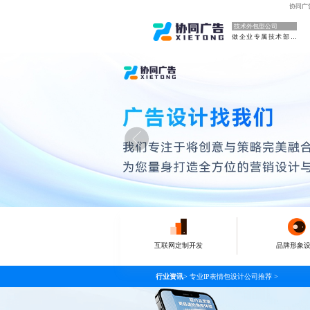
协同广
技术外包型公司
做企业专属技术部门
互联网定制开发
品牌形象
行业资讯
>
专业IP表情包设计公司推荐
>