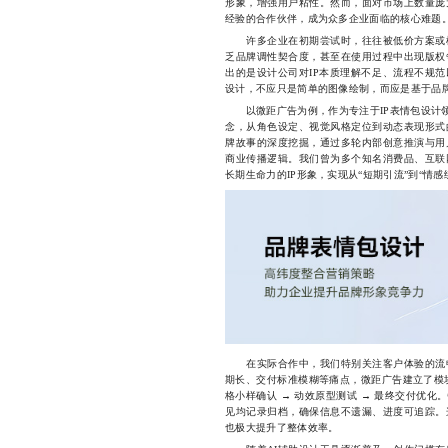
形象，增强用户粘性。然而，面对市场上数量庞
经验的合作伙伴，成为众多企业面临的核心难题
许多企业在初期尝试时，往往被低价方案或模
乏品牌调性契合度，甚至在使用过程中出现版权
出的是设计公司对IP本质理解不足、流程不规范
设计，不应只是简单的图像绘制，而应是基于品
以微距广告为例，作为专注于IP表情包设计领
念，从角色设定、视觉风格定位到动态表现形式
牌故事的深度挖掘，通过多轮内部创意推演与用
商业传播逻辑。我们曾为多个知名消费品、互联
长期生命力的IP形象，实现从“短期引流”到“情感
在实际合作中，我们特别关注客户体验的流畅
期长、交付标准模糊等痛点，微距广告建立了模块
格小样确认 → 动效原型测试 → 最终交付优
见均记录归档，确保信息不遗漏、进度可追踪。
也极大提升了整体效率。