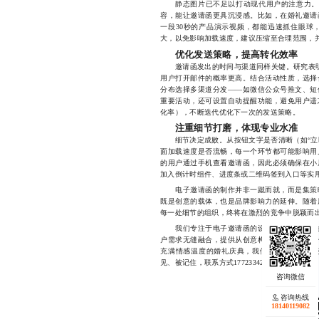
静态图片已不足以打动现代用户的注意力。合
容，能让邀请函更具沉浸感。比如，在婚礼邀请
一段30秒的产品演示视频，都能迅速抓住眼球
大，以免影响加载速度，建议压缩至合理范围，
优化发送策略，提高转化效率
邀请函发出的时间与渠道同样关键。研究表明，
用户打开邮件的概率更高。结合活动性质，选择
分布选择多渠道分发——如微信公众号推文、短
重要活动，还可设置自动提醒功能，避免用户遗
化率），不断迭代优化下一次的发送策略。
注重细节打磨，体现专业水准
细节决定成败。从按钮文字是否清晰（如“立即
面加载速度是否流畅，每一个环节都可能影响用
的用户通过手机查看邀请函，因此必须确保在小
加入倒计时组件、进度条或二维码签到入口等实
电子邀请函的制作并非一蹴而就，而是集策略
既是创意的载体，也是品牌影响力的延伸。随着
每一处细节的组织，终将在激烈的竞争中脱颖而
我们专注于电子邀请函的设计与落地服务，多
户需求无缝融合，提供从创意构思到技术实现的
充满情感温度的婚礼庆典，我们都能为你量身
见、被记住，联系方式17723342546
咨询热线
18140119082