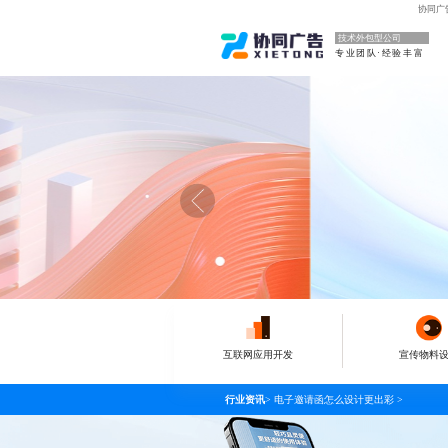
协同广
技术外包型公司
专业团队·经验丰富
互联网应用开发
宣传物料
行业资讯
>
电子邀请函怎么设计更出彩
>