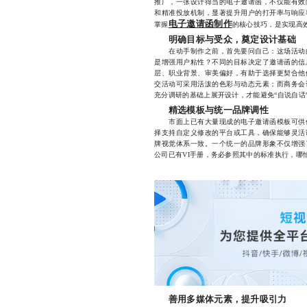
推广，一张设计得当的电子邀请函，不仅能有效
和精准投放机制，显著提升用户的打开率与响应
电子邀请函制作
掌握
的核心技巧，是实现高
明确目标与受众，奠定设计基础
在动手制作之前，首先要问自己：这场活动的
是增强用户粘性？不同的目标决定了邀请函的信
层、职业背景、审美偏好，有助于选择更契合他
交活动可采用活泼的色彩与动态元素；而商务会
充分调研的基础上展开设计，才能避免“自说自话
精选模板与统一品牌调性
市面上已有大量现成的电子邀请函模板可供使
择支持自定义修改的平台或工具，确保能够灵活
牌视觉体系一致。一个统一的品牌形象不仅增强
公司已有VI手册，务必参照其中的标准执行，哪
善用多媒体元素，提升吸引力