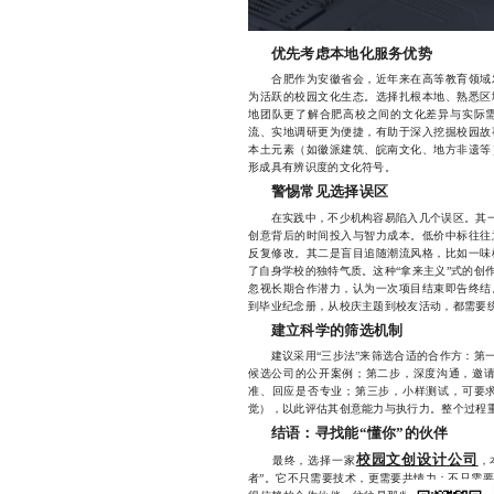
优先考虑本地化服务优势
合肥作为安徽省会，近年来在高等教育领域发
为活跃的校园文化生态。选择扎根本地、熟悉区
地团队更了解合肥高校之间的文化差异与实际
流、实地调研更为便捷，有助于深入挖掘校园故
本土元素（如徽派建筑、皖南文化、地方非遗等
形成具有辨识度的文化符号。
警惕常见选择误区
在实践中，不少机构容易陷入几个误区。其一是
创意背后的时间投入与智力成本。低价中标往往
反复修改。其二是盲目追随潮流风格，比如一味
了自身学校的独特气质。这种“拿来主义”式的创
忽视长期合作潜力，认为一次项目结束即告终结
到毕业纪念册，从校庆主题到校友活动，都需要
建立科学的筛选机制
建议采用“三步法”来筛选合适的合作方：第一
候选公司的公开案例；第二步，深度沟通，邀请
准、回应是否专业；第三步，小样测试，可要
觉），以此评估其创意能力与执行力。整个过程重
结语：寻找能“懂你”的伙伴
校园文创设计公司
最终，选择一家
，
者”。它不只需要技术，更需要共情力；不只需