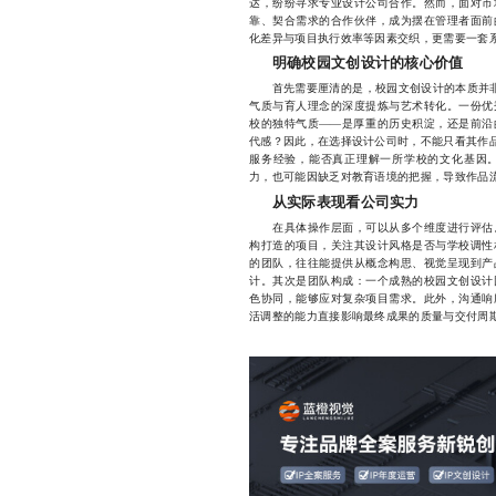
达，纷纷寻求专业设计公司合作。然而，面对市
靠、契合需求的合作伙伴，成为摆在管理者面前
化差异与项目执行效率等因素交织，更需要一套
明确校园文创设计的核心价值
首先需要厘清的是，校园文创设计的本质并非单
气质与育人理念的深度提炼与艺术转化。一份优
校的独特气质——是厚重的历史积淀，还是前沿
代感？因此，在选择设计公司时，不能只看其作品
服务经验，能否真正理解一所学校的文化基因
力，也可能因缺乏对教育语境的把握，导致作品
从实际表现看公司实力
在具体操作层面，可以从多个维度进行评估。
构打造的项目，关注其设计风格是否与学校调性
的团队，往往能提供从概念构思、视觉呈现到产
计。其次是团队构成：一个成熟的校园文创设计
色协同，能够应对复杂项目需求。此外，沟通响
活调整的能力直接影响最终成果的质量与交付周