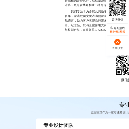
得信赖的合作伙伴，往往是那些愿意花时间倾听
计稿，更是在共同构建一种可传承、可传播的校
我们专注于为合肥及周边地区的高校、教育机
多年，深谙校园文化表达的深层逻辑，擅长将学
觉语言，助力客户实现品牌形象升级与文化价值
计、纪念品开发与全案落地支持，凭借扎实的专
咨询热线
与长期合作，欢迎联系17723342546获取详细
18140119082
回到顶部
微信