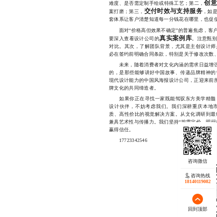
创
难度、是否需定制手绘或特殊工艺；第二，
交付时效与支持服务
案打磨；第三，
，如
套体系让客户清楚知道每一分钱花在哪里，也促
面对“价格高但效果不确定”的普遍焦虑，客户
真实案例库
要深入查看设计公司的
。注意甄
对比。其次，了解团队背景，尤其是主创设计师
必在签约前明确合同条款，特别是关于修改次数
未来，随着消费者对文化内涵的需求日益增强，
的，是那些能够讲好中国故事、传递品牌精神的
现代设计能力的中国风海报设计公司，正迎来前所
牌文化的共同缔造者。
如果你正在寻找一家既能驾驭东方美学精髓，
设计伙伴，不妨考虑我们。我们深耕重庆本地
质、高性价比的视觉解决方案。从文化调研到最
兼具艺术性与传播力。我们坚持“按需定价、明码
赢得信任。
17723342546
咨询热线
18140119082
回到顶部