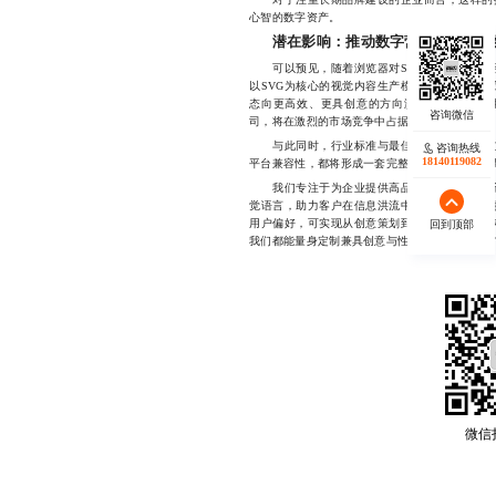
心智的数字资产。
潜在影响：推动数字营销生态向高
可以预见，随着浏览器对SVG支持的持续增
以SVG为核心的视觉内容生产模式。这不仅会
态向更高效、更具创意的方向演进。那些能够融
司，将在激烈的市场竞争中占据不可替代的位置
与此同时，行业标准与最佳实践也将逐步建立
咨询热线
18140119082
平台兼容性，都将形成一套完整的参考框架。这
我们专注于为企业提供高品质的SVG推文设
觉语言，助力客户在信息洪流中脱颖而出。团队
用户偏好，可实现从创意策划到代码落地的全流
回到顶部
我们都能量身定制兼具创意与性能的推文方案。1772
微信