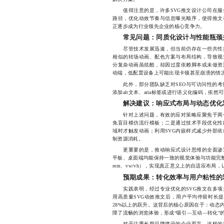
值得注意的是，许多SVG推文设计公司在服
路径，优化动效节奏与信息曝光顺序，使得推文
正逐步成为行业领先企业的核心竞争力。
常见问题：同质化设计与性能瓶颈
尽管技术发展迅速，但当前仍存在一些共性挑
相似的转场动画、配色方案与布局结构，导致视
分复杂动画虽炫酷，却因过度依赖脚本或未做资
动端，低配置设备上可能出现卡顿甚至崩溃的情
此外，部分团队缺乏对SEO与可访问性的考量
添加alt文本、aria标签或进行语义化编码，依
解决建议：响应式布局与动态优化
针对上述问题，有效的应对策略应聚焦于两个
免盲目模仿流行模板；二是通过技术手段优化性
域时才触发动画；利用SVG内嵌样式减少外部
制资源消耗。
更重要的是，推动响应式设计思维的全面渗透
平板、桌面端均能保持一致的视觉体验与功能完整性。通
rem、vw/vh），实现真正意义上的自适应布局
预期成果：转化效率与用户粘性的
实践表明，经过专业优化的SVG推文在多项
用高质量SVG动效推文后，用户平均停留时长提
28%以上的跃升。这背后的核心原因在于：动态
障了流畅的浏览体验，形成“吸引—互动—转化”
对于注重长期品牌建设的企业而言，这样的推