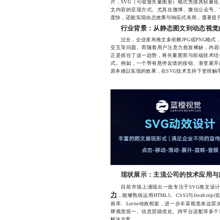
片，SVG（可缩放矢量图形）格式凭借其轻量
文内容的呈现方式。尤其在微博、微信公众号、Tw
度快，还能实现动态效果与响应式布局，显著提
行业背景：从静态图文到动态视觉
过去，企业发布推文多依赖JPG或PNG格式
交互等问题。而随着用户注意力愈发稀缺，内容的
正是抓住了这一趋势，将矢量图形与前端技术结
式。例如，一个带有悬停反馈的按钮、渐变展开
原本难以实现的效果，在SVG技术支持下变得触
现状展示：主流公司的技术应用与
目前市场上涌现出一批专注于SVG推文设计
力
，能够熟练运用HTML5、CSS3与JavaSc
画库、Lottie动效框架，进一步丰富视觉表达
牌视觉统一、信息层级优化、跨平台适配等多个
解决方案。