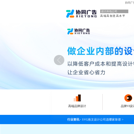
协同广
设计外包公司
高端高创意高水平
高端品牌设计
品牌VI设
行业资讯
>
SVG推文设计公司选哪家靠谱
>