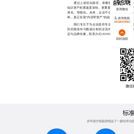
通过上述优化路径，录播视频的应用效能将得
知识资产积累速度加快。更重要的是，这推动了内
准化、智能化。未来，企业不仅能构建起可迭代
构，真正实现“内容即资产”的战略目标。
咨询热线
18140119082
录播视频
我们专注于为企业提供专业化的
到后期发布与数据分析的全流程服务，致力于帮
淀与品牌传播，联系方式18140119082
回到顶部
微信