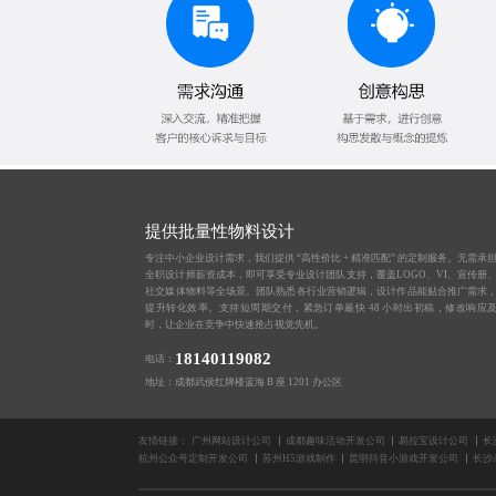
提供批量性物料设计
专注中小企业设计需求，我们提供 “高性价比 + 精准匹配” 的定制服务。无需承
全职设计师薪资成本，即可享受专业设计团队支持，覆盖LOGO、VI、宣传册
社交媒体物料等全场景。团队熟悉各行业营销逻辑，设计作品能贴合推广需求
提升转化效率。支持短周期交付，紧急订单最快 48 小时出初稿，修改响应
时，让企业在竞争中快速抢占视觉先机。
18140119082
电话：
地址：成都武侯红牌楼蓝海 B 座 1201 办公区
友情链接：
广州网站设计公司
成都趣味活动开发公司
易拉宝设计公司
长
杭州公众号定制开发公司
苏州H5游戏制作
昆明抖音小游戏开发公司
长沙