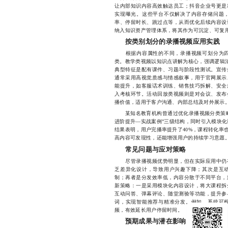
让内部知识内容高效触达员工；抖音企业号更是
实现曝光。这些平台不仅解决了内容存储问题
率、停留时长、跳过点等，从而优化后续内容设
纳入知识资产管理体系，将其作为可沉淀、可复
按类别划分的录播视频应用实践
根据内容属性的不同，录播视频可划分为四
类。教学类视频以知识点讲解为核心，强调逻辑清
典型特征是配有课件、习题与阶段性测试。宣传
通常采用高视觉质感与情感叙事，用于官网展示
能提升，如客服话术训练、销售技巧拆解、安全
入考核环节。活动回放类视频则是对会议、发布
播价值，适用于客户沟通、内部总结及对外展示
某知名教育机构曾通过优化录播视频分类策略
进阶提升—实战案例”三级结构，同时引入模块化
结果表明，用户完播率提升了40%，课程转化率
高内容可发现性，还能增强用户的持续学习意愿
常见问题与应对策略
尽管录播视频优势明显，但在实际应用中仍存
乏差异化设计，导致用户兴趣下降；其次是互
制；再者是分发效率低，内容分散于不同平台，
新策略：一是采用模块化内容设计，将大课程拆
互动问答、弹幕评论、随堂测验等功能，提升参
词，实现智能推荐与精准分发。例如，系统可
频，有效延长用户停留时间。
预期成果与潜在影响