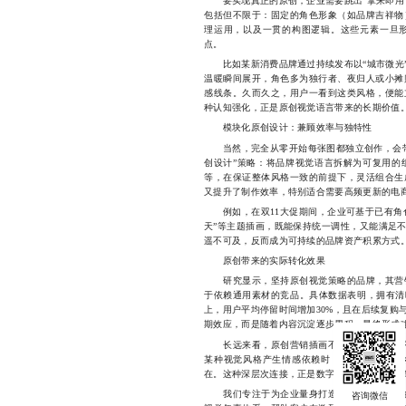
要实现真正的原创，企业需要跳出“拿来即用”
包括但不限于：固定的角色形象（如品牌吉祥物
理运用，以及一贯的构图逻辑。这些元素一旦
点。
比如某新消费品牌通过持续发布以“城市微光”
温暖瞬间展开，角色多为独行者、夜归人或小摊
感线条。久而久之，用户一看到这类风格，便能
种认知强化，正是原创视觉语言带来的长期价值
模块化原创设计：兼顾效率与独特性
当然，完全从零开始每张图都独立创作，会带
创设计”策略：将品牌视觉语言拆解为可复用的
等，在保证整体风格一致的前提下，灵活组合生
又提升了制作效率，特别适合需要高频更新的电
例如，在双11大促期间，企业可基于已有角色
天”等主题插画，既能保持统一调性，又能满足不
遥不可及，反而成为可持续的品牌资产积累方式
原创带来的实际转化效果
研究显示，坚持原创视觉策略的品牌，其营销
于依赖通用素材的竞品。具体数据表明，拥有清
上，用户平均停留时间增加30%，且在后续复购
期效应，而是随着内容沉淀逐步累积，最终形成
长远来看，原创营销插画不仅是战术层面的视
某种视觉风格产生情感依赖时，品牌便不再是
在。这种深层次连接，正是数字化时代最稀缺的
我们专注于为企业量身打造具有持久生命力的