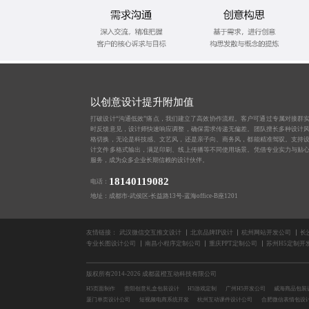
以创意设计提升附加值
打破设计“沟通低效”痛点，我们建立了高效协作流程。客户可通过专属对接群
时反馈意见，设计师快速响应调整，确保需求传递无偏差。团队擅长多种设计
格切换，无论是科技感、文艺风，还是亲子向、商务风，都能精准驾驭。支持
计文件多格式输出，满足印刷、线上传播等不同使用场景。凭借专业实力与贴
服务，成为众多企业长期信赖的设计伙伴。
18140119082
电话：
地址：成都市-武侯区-长益路13号-蓝海office-B座1201
友情链接：
武汉微信交互推文设计
北京品牌IP设计
杭州网站开发公司
长
专业长图设计公司
南昌小程序定制公司
重庆PPT定制公司
苏州H5定制开
版权所有2014-2026 成都蓝橙互动科技有限公司
H5页面制作
贵阳创意礼盒包装设计
H5游戏定制
广州H5开发公司
威海商品包装
厦门单页设计公司
短视频电商系统开发
杭州互动课件设计公司
合肥微信表情包设