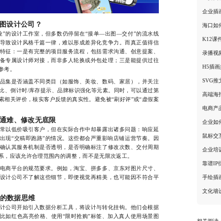
企业插
图设计公司？
海口如
的设计工作室，但多数仍停留在“接单—出图—交付”的流水线
K12
导致设计风格千篇一律，难以形成差异化竞争力。而真正值得信
特征：一是有完整的项目服务流程，包括需求沟通、创意提案、
录播视
备专属设计师对接，而非多人轮换或外包处理；三是能提供过往
H5插
参考。
SVG
集是否涵盖不同类目（如服饰、美妆、数码、家居），并关注
比、倒计时/库存提示、品牌标识强化等元素。同时，可以通过第
高端海
索相关评价，核实客户反馈的真实性。避免被“刷好评”或“虚假案
电商产
通难、修改无底限
企业如
以低价吸引客户，但在实际合作中却暴露出诸多问题：响应延
鼠标交
出现“交稿即跑路”的情况。这些都会严重影响店铺运营节奏。因
确认其服务机制是否透明，是否明确标注了修改次数、交付周期
企业培
系，应该允许合理范围内的调整，而不是无限次返工。
靠谱I
商平台的规范要求。例如，淘宝、拼多多、京东对图片尺寸、
手绘插
设计公司不了解这些细节，即便视觉再精美，也可能因不符合平
文化墙
后的数据思维
公司开始引入数据分析工具，将设计与转化挂钩。他们会根据
比如红色高亮价格、使用“限时抢购”标签、加入真人使用场景图
相关阅读