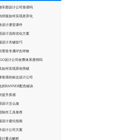
物车图设计公司靠谱吗
互动排版如何实现差异化
效设计课堂课件
图设计流程优化方案
报设计关键技巧
何塑造专属IP吉祥物
OGO设计公司收费体系透明吗
装如何实现原创突破
择靠谱的标志设计公司
的BANNER配色秘诀
何提升质感
图设计怎么做
长图制作工具推荐
报设计避坑指南
件设计公司方案
设计要点解析