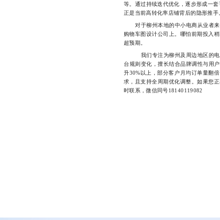
等。通过持续迭代优化，逐步形成一套
正是当前高转化率店铺背后的隐形推手
对于柳州本地的中小电商从业者来说
购物车图设计公司上。哪怕前期投入稍
超预期。
我们专注为柳州及周边地区的电商
台规则变化，擅长结合品牌调性与用户
升30%以上，部分客户月均订单量翻
求，且支持全周期优化调整。如果您正
时联系，微信同号18140119082