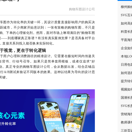
柳州购
购物车图设计公司
SVG
图作为转化率的关键一环，其设计质量直接影响用户的购买决
如何高
跃城市，不少商家开始意识到：一张有策略的购物车图，不只是
科普长
购、下单的心理催化剂。然而，面对市场上琳琅满目的“购物车图
境——到底哪家真正靠谱？有没有真实案例支撑？是否具备对平台
平面海
，直接关系到投入能否换来实际转化。
企业如
于视觉，更在于转化逻辑
用户心理和消费路径的精准设计。它需要在极短时间内传递关
本地L
任背书、行动号召等。如果只是简单套用模板，或者仅追求“好
日用包
动。真正专业的购物车图设计公司，会从数据出发，结合店铺品
行A/B测试来验证不同版本的效果。这种以结果为导向的设计思
如何选
关键。
提升转化
视频如
国潮长
SVG
营销海
教师课
三折页