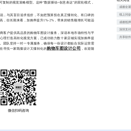
可复制的视觉策略模型。这种“数据驱动+创意表达”的双轮模式，
成都全
。
线上问
，与其盲目追求低价，不如把预算投在真正懂转化、有口碑的
高，但长期来看，加购率提升1%-2%，带来的销售额增长可能远
成都抵
深圳支
客户提供高品质的购物车图设计服务，深谙本地市场特性与平
共享软
心理打造高转化视觉方案，已成功助力数十家店铺实现加购率提
倍。团队坚持一对一专属服务，确保每一份设计都贴合实际运营需
购物车图设计公司
在寻找一家既懂设计又懂转化的
，欢迎随
微信扫码咨询