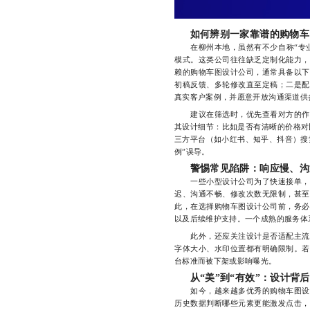
如何辨别一家靠谱的购物车
在柳州本地，虽然有不少自称“专业”
模式。这类公司往往缺乏定制化能力，
赖的购物车图设计公司，通常具备以下
初稿反馈、多轮修改直至定稿；二是配
真实客户案例，并愿意开放沟通渠道供
建议在筛选时，优先查看对方的作品
其设计细节：比如是否有清晰的价格对
三方平台（如小红书、知乎、抖音）搜
例”误导。
警惕常见陷阱：响应慢、沟
一些小型设计公司为了快速接单，常
迟、沟通不畅、修改次数无限制，甚至
此，在选择购物车图设计公司前，务必
以及后续维护支持。一个成熟的服务体
此外，还应关注设计是否适配主流电
字体大小、水印位置都有明确限制。若
台标准而被下架或影响曝光。
从“美”到“有效”：设计背
如今，越来越多优秀的购物车图设计
历史数据判断哪些元素更能激发点击，