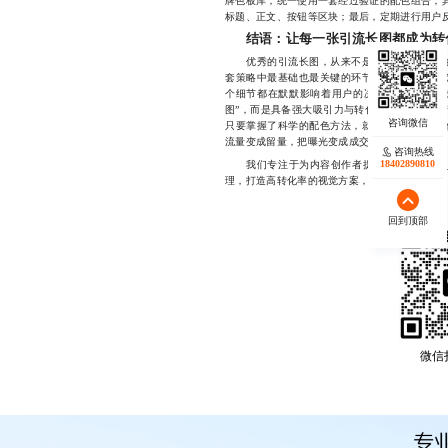
牌色板库，统一使用一套经过验证的配色组合；其
标题、正文、按钮等区块；最后，定期进行用户
结语：让每一张引流长图都成为转
优秀的引流长图，从来不是凭感觉拼凑出来的
套策略中最基础也最关键的环节。从主色调的选
个细节都在默默影响着用户的决策路径。当你能
图”，而是具备强大吸引力与转化能力的数字资
只要掌握了科学的配色方法，就能大幅提升内容
流量变成留量，把曝光变成成交。
咨询热线
18402890810
我们专注于为内容创作者提供高效、专业的
理，打造高转化率的视觉方案，设计中报修1732306
回到顶部
微信