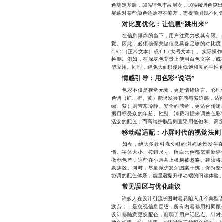
色奠定基调，30%辅色丰富层次，10%强调色
屏幕对某些颜色还原存在偏差，需提前测试不同
对比度优化：让信息“跳出来”
在信息爆炸的当下，用户注意力极其有限。若
觉。因此，必须确保关键信息具备足够的对比度
4.5:1（正常文本）或3:1（大号文本）。实际操作中，可
检测。例如，在深灰色背景上使用白色文字，或
型应用。同时，避免大面积使用低饱和度的中性
情感引导：用色彩“说话”
色彩不仅是视觉元素，更是情绪语言。心理学
色调（红、橙、黄）能激发兴奋感与紧迫感，适合
绿、紫）则带来冷静、安全的感觉，更适合传递
据目标受众的年龄、性别、消费习惯来调整色彩
活泼的配色；而高端护肤品则宜采用低饱和、高
移动端适配：小屏时代的视觉法则
如今，绝大多数引流长图的浏览场景发生在
惯。字体大小、按钮尺寸、留白比例都需重新评
微弱色差，这些在小屏幕上极易被忽略。建议将
聚焦区。同时，尽量减少复杂图案干扰，保持整
协调的配色体系，能显著提升移动端的阅读体验
常见误区与优化建议
许多人在设计引流长图时容易陷入几个典型误区
疲劳；二是忽视信息层级，所有内容都用相同颜
设计都随意更换配色，削弱了用户记忆点。针对