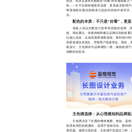
欲望。而决定这张长图能否“出圈”的关键因素之
机——它不仅影响视觉舒适度，更直接关联用户
希望借助长图实现精准引流的内容创作者而言
步。
配色的本质：不只是“好看”，更是
很多人误以为配色只是审美层面的选择，其
线、强化重点、传递情绪和建立品牌识别的多重
位核心信息，比如优惠券领取按钮、限时倒计时
容易造成信息混乱，导致用户迅速滑走。因此，真
航设计。主色调应与品牌调性一致，辅助色用于
清晰的信息流。
主色调选择：从心理感知到品牌延
主色调决定了长图的整体氛围。例如，蓝色常
则具有强烈的刺激性，适用于促销活动、限时抢
类话题。值得注意的是，主色调不宜超过三种，否则易