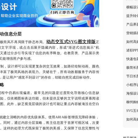
横幅设
提升转
产品界
营销插
动信息分层
动态交互式SVG图文排版
如何高
极简风不再局限于静态布局。
正
文字浮现，或点击后展开隐藏内容，形成“渐进式信息揭示”机
述职P
又通过分步引导实现了信息的有序释放。在教育类、产品展示类
又能增强用户参与感。
快递包
ipt控制，设计师可以实现更复杂的交互效果，如路径绘制动画、颜色
极简长
丰富了极简风格的表现力。关键在于，所有动效都服务于内容传
节日长
，是让用户“感觉不到设计”的存在，却能自然完成目标动作。
略
小程序
程中仍易出现偏差。最常见的问题是过度简化导致核心信息缺
海报设
如，仅依赖图标表达功能，但未提供足够的文字说明或屏幕阅读
柳州购
图。此外，缺乏视觉层级的设计也可能让重点内容被淹没在空白
SVG
立清晰的内容优先级体系。使用ARIA标签增强无障碍体验，
如何高
。同时，通过内容分层策略，将主信息置于首屏可视区域，次要
。这样的处理方式既保留了极简的美感，又保障了信息完整性与
相关阅读