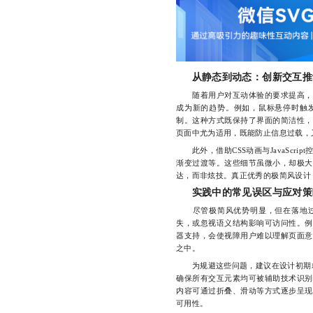
从静态到动态：创新交互推
随着用户对互动体验的要求提高，
成为新的趋势。例如，鼠标悬停时触发
制。这种方式既保持了界面的简洁性，
页面中尤为适用，既能防止信息过载，
此外，借助CSS动画与JavaScr
渐变过渡等。这些细节虽微小，却极大
达，而非炫技。真正优秀的极简风设计
实践中的常见误区与应对策
尽管极简风优势明显，但在落地过
失，或忽视语义结构影响可访问性。例
器支持，会使视障用户难以理解页面意
之中。
为规避这些问题，建议在设计初期就建
确保所有交互元素均可被辅助技术识别
内容可通过折叠、滑动等方式逐步呈现
可用性。