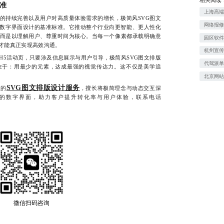
准
上海高
持续完善以及用户对高质量体验需求的增长，极简风SVG图文
网络报
为数字界面设计的基准标准。它推动整个行业向更智能、更人性化
而是以理解用户、尊重时间为核心。当每一个像素都承载明确意
园区软
才能真正实现高效沟通。
杭州宣
活动页，只要涉及信息展示与用户引导，极简风SVG图文排版
代驾派
在于：用最少的元素，达成最强的视觉传达力。这不仅是美学追
北京网
SVG图文排版设计服务
的
，擅长将极简理念与动态交互深
的数字界面，助力客户提升转化率与用户体验，联系电话
微信扫码咨询