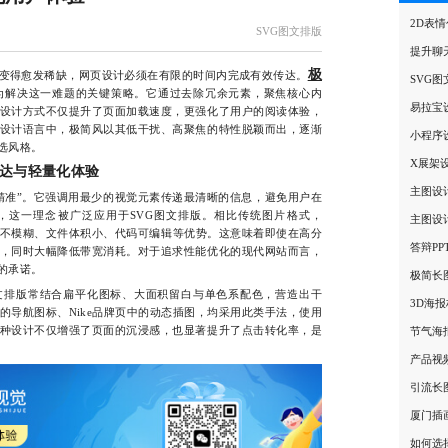
2D表
SVG图文排版
提升聊
极
得愈发稀缺，网页设计必须在有限的时间内完成有效传达。
SVG
为解决这一难题的关键策略。它通过去除冗余元素，聚焦核心内
易拉宝
设计方式不仅提升了页面加载速度，更强化了用户的阅读体验，
设计语言中，极简风以其低干扰、高聚焦的特性脱颖而出，逐渐
小程序
选风格。
X展架
达与轻量化体验
主图设
准”。它强调用最少的视觉元素传递最清晰的信息，避免用户在
，这一理念被广泛应用于SVG图文排版。相比传统图片格式，
主图设
放不模糊、文件体积小、代码可编辑等优势。这意味着即使在高分
答辩P
，同时大幅降低带宽消耗。对于追求性能优化的现代网站而言，
的承诺。
极简长
排版常结合扁平化图标、大面积留白与单色系配色，营造出干
3D海
的导航图标、Nike品牌页中的动态插图，均采用此类手法，使用
种设计不仅增强了页面的沉浸感，也显著提升了点击转化率，是
节气海
产品视
引流长
厦门插
如何选