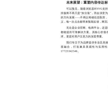
未来展望：重塑内容传达标
可以预见，随着浏览器对SVG支持的
排版将不再只是“加分项”，而会演变
的方向发展——不再以堆砌信息取胜，
义，每一次点击都带来预期反馈，网页
无论是企业官网、电商平台，还是H5
都能提供可靠解决方案。其核心价值
求，更是对用户注意力的深度尊重。
我们专注于为品牌提供专业且高效
度融合，打造兼具美观性与实用性
17723342546。