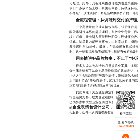
化处理。此外，具备延展性设计能力也至关重要
节日节点或产品上线不断更新内容，持续保持新
不再是“一次性项目”，而是品牌数字资产的一部
全流程管理：从调研到交付的严谨
一个高质量的企业表情包作品，背后往往是一
阶段需进行详尽的需求调研，包括企业背景、目
核心诉求。接着进入原型设计阶段，设计师会产
优化。随后是内部评审环节，由创意总监、项目
具美观性与功能性。最终，在完成所有格式转
制。这一整套流程虽看似繁琐，却能有效避免设
用表情讲好品牌故事，不止于“好玩
很多人误以为表情包只是娱乐化工具，实则不
每一张表情都可以成为品牌价值观的具象表达。
小达人”“地球说谢谢”等系列表情，潜移默化地
上”“随时待命”等动态表情，展现团队的专业与温
正实现“用表情讲好品牌故事”的目标。
我们专注于为企业提供定制化表情包设计服务
等全链路支持，助力企业在数字沟通中建立独特
已为多家中大型企业提供过专属表情包解决方案
企业表情包设计公司
的
，欢迎联系17723
化服务，让每一次沟通都更有温度。
咨询热线
18402890810